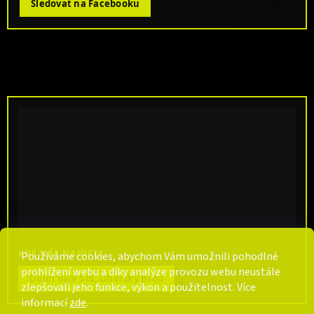
Sledovat na Facebooku
KDE NÁS NAJDETE
Používáme cookies, abychom Vám umožnili pohodlné
prohlížení webu a díky analýze provozu webu neustále
Dolní Valy 515, Uherský Brod
zlepšovali jeho funkce, výkon a použitelnost. Více
informací
zde
.