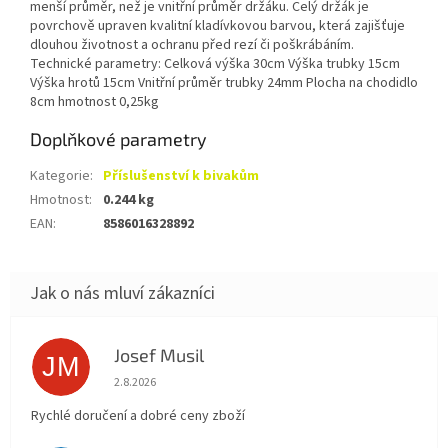
menší průměr, než je vnitřní průměr držáku. Celý držák je
povrchově upraven kvalitní kladívkovou barvou, která zajišťuje
dlouhou životnost a ochranu před rezí či poškrábáním.
Technické parametry: Celková výška 30cm Výška trubky 15cm
Výška hrotů 15cm Vnitřní průměr trubky 24mm Plocha na chodidlo
8cm hmotnost 0,25kg
Doplňkové parametry
Kategorie
:
Příslušenství k bivakům
Hmotnost
:
0.244 kg
EAN
:
8586016328892
Josef Musil
JM
Hodnocení obchodu je 5 z 5 hvězdiček.
2.8.2026
Rychlé doručení a dobré ceny zboží