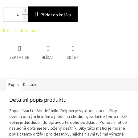
Přidat do košíku
Detailní informace
ZEPTAT SE
HLÍDAT
SDÍLET
Popis
Diskuze
Detailní popis produktu
Zapichávací držák deštníku Delphin je vyroben z oceli. Díky
dvěma ostrým hrotům a ploše na chodidlo, zatlačíte tento držák
velmi jednoduše i do opravdu tvrdého podkladu. Pomocí matice
následně dotáhnete vložený deštník. Díky této matici je možné
použít tento držák i pro deštníky, jejichž hlavní tyč má výrazně