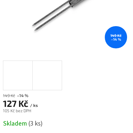
149 Kč
–14 %
149 Kč
–14 %
127 Kč
/ ks
105 Kč bez DPH
Měrná
Skladem
(3 ks)
cena: