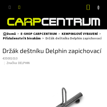
Přejít
NÁKUP
na
obsah
KOŠÍK
Domů
E-SHOP CARPCENTRUM
KEMPINGOVÉ VYBAVENÍ
Držák deštníku Delphin zapichovací
Příslušenství k bivakům
Držák deštníku Delphin zapichovací
435001010
Značka:
DELPHIN