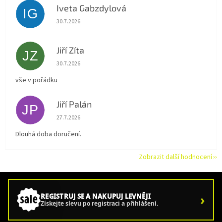
Iveta Gabzdylová
IG
Hodnocení obchodu je 5 z 5 hvězdiček.
30.7.2026
Jiří Zíta
JZ
Hodnocení obchodu je 5 z 5 hvězdiček.
30.7.2026
vše v pořádku
Jiří Palán
JP
Hodnocení obchodu je 5 z 5 hvězdiček.
27.7.2026
Dlouhá doba doručení.
Zobrazit další hodnocení
›
REGISTRUJ SE A NAKUPUJ LEVNĚJI
Získejte slevu po registraci a přihlášení.