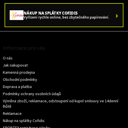
›
NÁKUP NA SPLÁTKY COFIDIS
Vyřízení rychle online, bez zbytečného papírování.
Z
á
p
Informace pro vás
a
O nás
t
í
Jak nakupovat
Kamenná prodejna
Obchodní podmínky
Doprava a platba
Podmínky ochrany osobních údajů
Výměna zboží, reklamace, odstoupení od kupní smlouvy ve 14denní
lhůtě
Reklamace
Nákup na splátky Cofidis