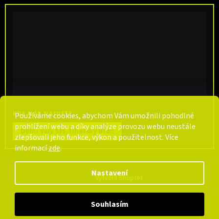
KDE NÁS NAJDETE
Používáme cookies, abychom Vám umožnili pohodlné
prohlížení webu a díky analýze provozu webu neustále
Dolní Valy 515, Uherský Brod
zlepšovali jeho funkce, výkon a použitelnost. Více
informací
zde
.
Nastavení
Vytvořil Shoptet
Souhlasím
Copyright 2026
CarpCentrum
. Všechna práva vyhrazena.