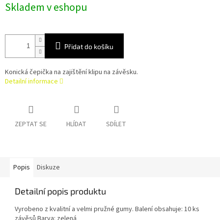
Skladem v eshopu
cena:
Přidat do košíku
Konická čepička na zajištění klipu na závěsku.
Detailní informace
ZEPTAT SE
HLÍDAT
SDÍLET
Popis
Diskuze
Detailní popis produktu
Vyrobeno z kvalitní a velmi pružné gumy. Balení obsahuje: 10 ks
závěsů Barva: zelená