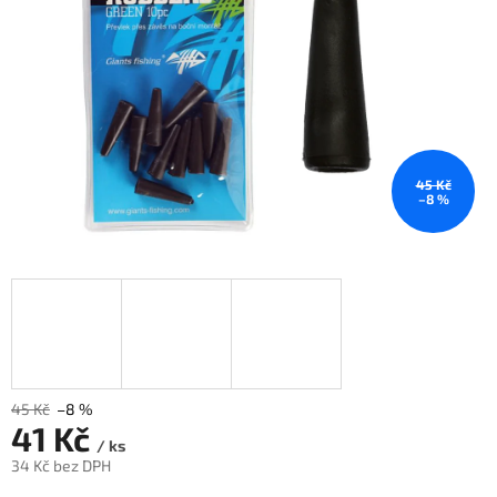
45 Kč
–8 %
45 Kč
–8 %
41 Kč
/ ks
34 Kč bez DPH
Měrná