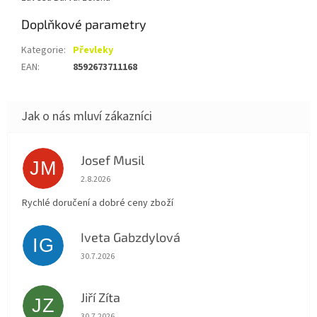
Doplňkové parametry
Kategorie
:
Převleky
EAN
:
8592673711168
Josef Musil
JM
Hodnocení obchodu je 5 z 5 hvězdiček.
2.8.2026
Rychlé doručení a dobré ceny zboží
Iveta Gabzdylová
IG
Hodnocení obchodu je 5 z 5 hvězdiček.
30.7.2026
Jiří Zíta
JZ
Hodnocení obchodu je 5 z 5 hvězdiček.
30.7.2026