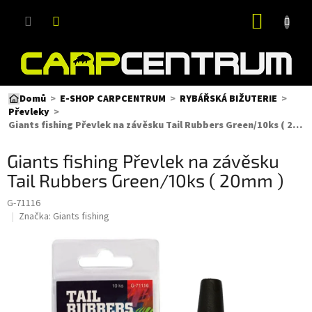
Přejít
NÁKUP
na
obsah
KOŠÍK
Domů
E-SHOP CARPCENTRUM
RYBÁŘSKÁ BIŽUTERIE
Převleky
Giants fishing Převlek na závěsku Tail Rubbers Green/10ks ( 20mm )
Giants fishing Převlek na závěsku
Tail Rubbers Green/10ks ( 20mm )
G-71116
Značka:
Giants fishing