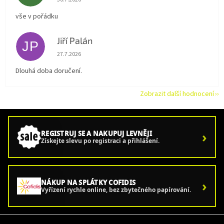
vše v pořádku
Jiří Palán
JP
Hodnocení obchodu je 5 z 5 hvězdiček.
27.7.2026
Dlouhá doba doručení.
Zobrazit další hodnocení
›
REGISTRUJ SE A NAKUPUJ LEVNĚJI
Získejte slevu po registraci a přihlášení.
›
NÁKUP NA SPLÁTKY COFIDIS
Vyřízení rychle online, bez zbytečného papírování.
Z