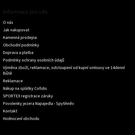
á
p
Informace pro vás
a
O nás
t
í
Jak nakupovat
Kamenná prodejna
Obchodní podmínky
Doprava a platba
Podmínky ochrany osobních údajů
Výměna zboží, reklamace, odstoupení od kupní smlouvy ve 14denní
lhůtě
Reklamace
Nákup na splátky Cofidis
SPORTEX registrace záruky
Povolenky jezera Napajedla - Spytihněv
Kontakt
Hodnocení obchodu