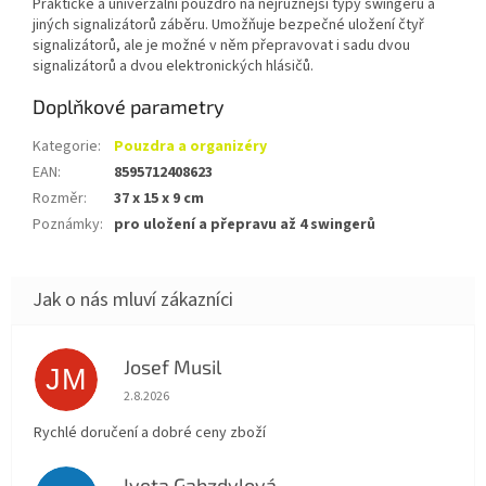
Praktické a univerzální pouzdro na nejrůznější typy swingerů a
jiných signalizátorů záběru. Umožňuje bezpečné uložení čtyř
signalizátorů, ale je možné v něm přepravovat i sadu dvou
signalizátorů a dvou elektronických hlásičů.
Doplňkové parametry
Kategorie
:
Pouzdra a organizéry
EAN
:
8595712408623
Rozměr
:
37 x 15 x 9 cm
Poznámky
:
pro uložení a přepravu až 4 swingerů
Josef Musil
JM
Hodnocení obchodu je 5 z 5 hvězdiček.
2.8.2026
Rychlé doručení a dobré ceny zboží
Iveta Gabzdylová