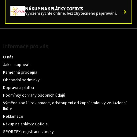
›
NÁKUP NA SPLÁTKY COFIDIS
Vyřízení rychle online, bez zbytečného papírování.
Z
á
p
Informace pro vás
a
O nás
t
í
Jak nakupovat
Kamenná prodejna
Obchodní podmínky
Doprava a platba
Podmínky ochrany osobních údajů
Výměna zboží, reklamace, odstoupení od kupní smlouvy ve 14denní
lhůtě
Reklamace
Nákup na splátky Cofidis
SPORTEX registrace záruky