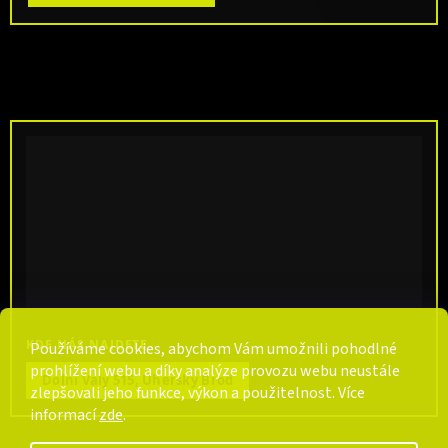
KDE NÁS NAJDETE
Používáme cookies, abychom Vám umožnili pohodlné
prohlížení webu a díky analýze provozu webu neustále
Dolní Valy 515, Uherský Brod
zlepšovali jeho funkce, výkon a použitelnost. Více
informací
zde
.