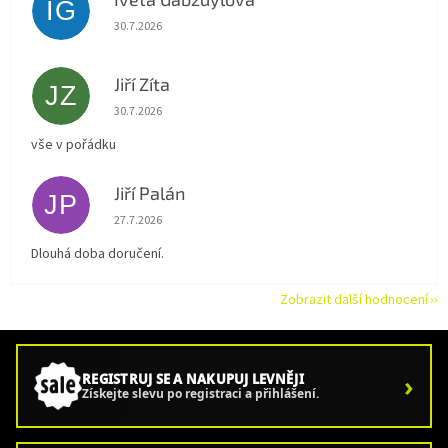
IG
Hodnocení obchodu je 5 z 5 hvězdiček.
30.7.2026
Jiří Zíta
JZ
Hodnocení obchodu je 5 z 5 hvězdiček.
30.7.2026
vše v pořádku
Jiří Palán
JP
Hodnocení obchodu je 5 z 5 hvězdiček.
27.7.2026
Dlouhá doba doručení.
Zobrazit další hodnocení
›
REGISTRUJ SE A NAKUPUJ LEVNĚJI
Získejte slevu po registraci a přihlášení.