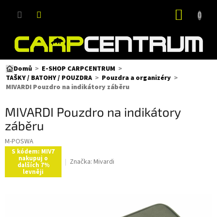
Přejít
NÁKUP
na
obsah
KOŠÍK
Domů
E-SHOP CARPCENTRUM
TAŠKY / BATOHY / POUZDRA
Pouzdra a organizéry
MIVARDI Pouzdro na indikátory záběru
MIVARDI Pouzdro na indikátory
záběru
M-POSWA
S kódem: MIV7
nakupuj o
Značka:
Mivardi
dalších 7%
levněji