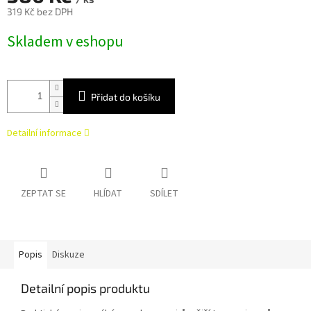
319 Kč bez DPH
Měrná
Skladem v eshopu
cena:
Přidat do košíku
Detailní informace
ZEPTAT SE
HLÍDAT
SDÍLET
Popis
Diskuze
Detailní popis produktu