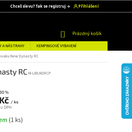
NÁKUPNÍ
Prázdný košík
KOŠÍK
Y A NÁSTRAHY
KEMPINGOVÉ VYBAVENÍ
bivaku New Dynasty RC
nasty RC
M-LIBLNDRCP
30 %
 Kč
/ ks
ez DPH
dem
(1 ks)