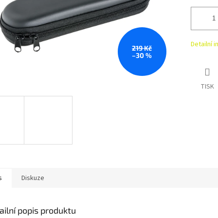
Detailní 
219 Kč
–30 %
TISK
s
Diskuze
ailní popis produktu