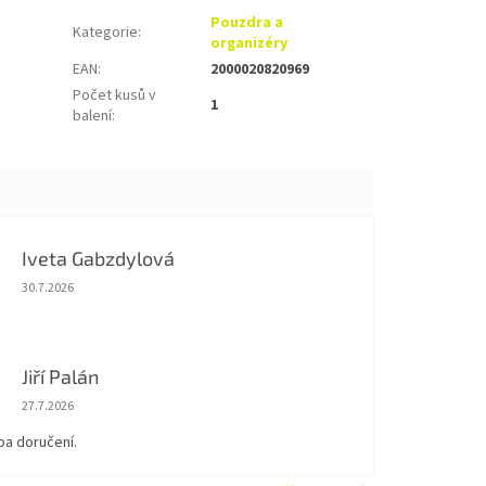
Pouzdra a
Kategorie
:
organizéry
EAN
:
2000020820969
Počet kusů v
1
balení
:
Iveta Gabzdylová
Hodnocení obchodu je 5 z 5 hvězdiček.
30.7.2026
Jiří Palán
Hodnocení obchodu je 5 z 5 hvězdiček.
27.7.2026
ba doručení.