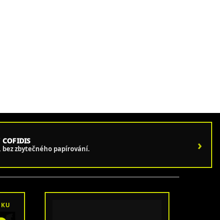
 COFIDIS
›
e, bez zbytečného papírování.
OKU