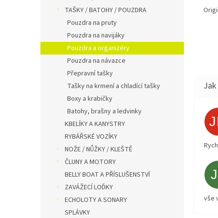
Orig
TAŠKY / BATOHY / POUZDRA
Pouzdra na pruty
Pouzdra na navijáky
Pouzdra a organizéry
Pouzdra na návazce
Přepravní tašky
Tašky na krmení a chladící tašky
Boxy a krabičky
Batohy, brašny a ledvinky
KBELÍKY A KANYSTRY
RYBÁŘSKÉ VOZÍKY
Rych
NOŽE / NŮŽKY / KLEŠTĚ
ČLUNY A MOTORY
BELLY BOAT A PŘÍSLUŠENSTVÍ
ZAVÁŽECÍ LOĎKY
vše 
ECHOLOTY A SONARY
SPLÁVKY