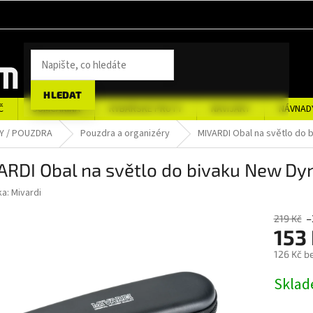
HLEDAT
Č
SUMCAŘINA
RYBÁŘSKÉ PRUTY
NAVIJÁKY
NÁVNAD
Y / POUZDRA
Pouzdra a organizéry
MIVARDI Obal na světlo do 
ARDI Obal na světlo do bivaku New Dy
ka:
Mivardi
219 Kč
–
153
126 Kč b
Měrná
Skla
cena: