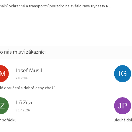
inální ochranné a transportní pouzdro na světlo New Dynasty RC.
Josef Musil
JM
IG
Hodnocení obchodu je 5 z 5 hvězdiček.
2.8.2026
lé doručení a dobré ceny zboží
Jiří Zíta
JZ
JP
Hodnocení obchodu je 5 z 5 hvězdiček.
30.7.2026
v pořádku
Dlouhá do