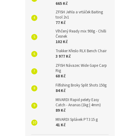
665 Kč
ZFISH Jehla a vrtáček Baiting
tool 2v1
77 Kč
Vlhčený Ready mix 900g - Chilli
Česnek
102 Kč
Trakker Křeslo RLX Bench Chair
3 977 Kč
ZFISH Návazec Wide Gape Carp
Rig
68 Kč
Filfishing Broky Split Shots 150g
84 Kč
MIVARDI Rapid pelety Easy
Catch - Ananas (1kg | 4mm)
89 Kč
MIVARDI Splávek PT3 15 g
41 Kč