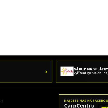
›
NÁKUP NA SPLÁTKY
Vyřízení rychle onlin
kt
NAJDETE NÁS NA FACEBO
CarpCentru