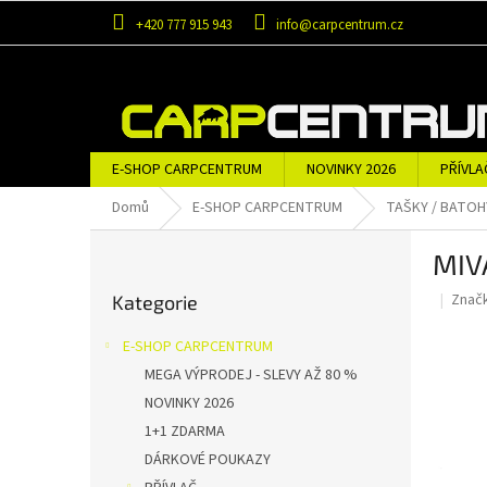
Přejít
+420 777 915 943
info@carpcentrum.cz
na
obsah
E-SHOP CARPCENTRUM
NOVINKY 2026
PŘÍVLA
OBLEČENÍ A OBUV
ZNAČKY
Domů
E-SHOP CARPCENTRUM
TAŠKY / BATOH
P
MIV
o
Přeskočit
s
Znač
Kategorie
kategorie
t
r
E-SHOP CARPCENTRUM
a
MEGA VÝPRODEJ - SLEVY AŽ 80 %
n
NOVINKY 2026
n
í
1+1 ZDARMA
p
DÁRKOVÉ POUKAZY
a