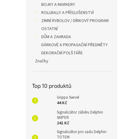
BOJKY A MARKERY
ROLLBALLY A PŘÍSLUŠENSTVÍ
ZIMNÍ RYBOLOV / DÍRKOVÝ PROGRAM
OSTATNÍ
DŮM A ZAHRADA
DÁRKOVÉ A PROPAGAČNÍ PŘEDMĚTY
DEKORAČNÍ POLŠTÁŘE
Značky
Top 10 produktů
Grippa Swivel
44 Kč
Signalizátor záběru Delphin
SKIPER
241 Kč
Signalizátor pro sadu Delphin
TOTEM