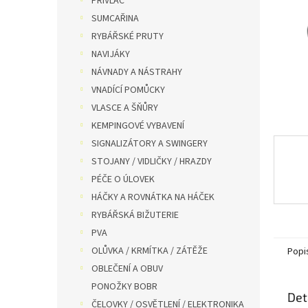
PŘÍVLAČ
n
SUMCAŘINA
e
RYBÁŘSKÉ PRUTY
l
NAVIJÁKY
NÁVNADY A NÁSTRAHY
VNADÍCÍ POMŮCKY
VLASCE A ŠŇŮRY
KEMPINGOVÉ VYBAVENÍ
SIGNALIZÁTORY A SWINGERY
STOJANY / VIDLIČKY / HRAZDY
PÉČE O ÚLOVEK
HÁČKY A ROVNÁTKA NA HÁČEK
RYBÁŘSKÁ BIŽUTERIE
PVA
OLŮVKA / KRMÍTKA / ZÁTĚŽE
Popi
OBLEČENÍ A OBUV
PONOŽKY BOBR
Det
ČELOVKY / OSVĚTLENÍ / ELEKTRONIKA