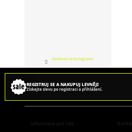
Sledovat na Instagramu
REGISTRUJ SE A NAKUPUJ LEVNĚJI
Získejte slevu po registraci a přihlášení.
Z
á
p
Informace pro vás
Konta
a