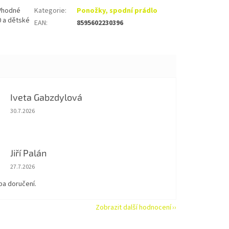
 Vhodné
Kategorie
:
Ponožky, spodní prádlo
0 a dětské
EAN
:
8595602230396
Iveta Gabzdylová
Hodnocení obchodu je 5 z 5 hvězdiček.
30.7.2026
Jiří Palán
Hodnocení obchodu je 5 z 5 hvězdiček.
27.7.2026
ba doručení.
Zobrazit další hodnocení