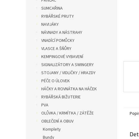
PŘÍVLAČ
n
SUMCAŘINA
e
RYBÁŘSKÉ PRUTY
l
NAVIJÁKY
NÁVNADY A NÁSTRAHY
VNADÍCÍ POMŮCKY
VLASCE A ŠŇŮRY
KEMPINGOVÉ VYBAVENÍ
SIGNALIZÁTORY A SWINGERY
STOJANY / VIDLIČKY / HRAZDY
PÉČE O ÚLOVEK
HÁČKY A ROVNÁTKA NA HÁČEK
RYBÁŘSKÁ BIŽUTERIE
PVA
OLŮVKA / KRMÍTKA / ZÁTĚŽE
Popi
OBLEČENÍ A OBUV
Komplety
Det
Bundy