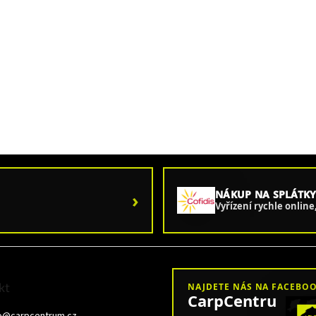
›
NÁKUP NA SPLÁTKY
Vyřízení rychle onlin
kt
NAJDETE NÁS NA FACEBO
CarpCentru
o
@
carpcentrum.cz