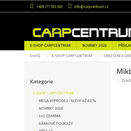
Přejít
+420 777 915 943
info@carpcentrum.cz
na
obsah
E-SHOP CARPCENTRUM
NOVINKY 2026
PŘÍVLA
OBLEČENÍ A OBUV
ZNAČKY
Domů
E-SHOP CARPCENTRUM
OBLEČENÍ A OB
P
Mikb
o
Přeskočit
s
Znač
Kategorie
kategorie
t
r
E-SHOP CARPCENTRUM
a
MEGA VÝPRODEJ - SLEVY AŽ 80 %
n
NOVINKY 2026
n
í
1+1 ZDARMA
p
DÁRKOVÉ POUKAZY
a