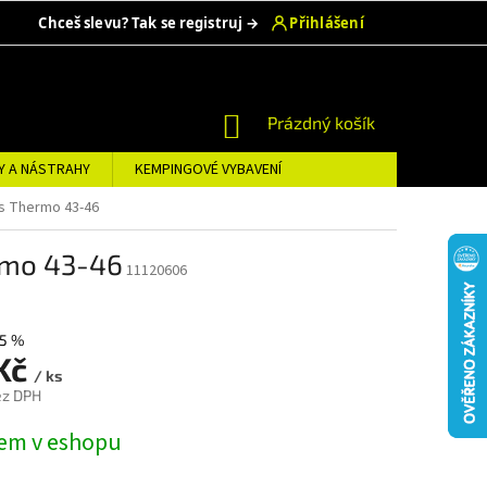
NÁKUPNÍ
Prázdný košík
KOŠÍK
Y A NÁSTRAHY
KEMPINGOVÉ VYBAVENÍ
ts Thermo 43-46
ermo 43-46
11120606
5 %
 Kč
/ ks
ez DPH
em v eshopu