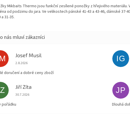
žky Mikbaits Thermo jsou funkční zesílené ponožky z hřejivého materiálu.
éna od podzimu do jara. Ve velikostech pánské 41-43 a 43-46, dámské 37-4
 a 31-35.
Josef Musil
JM
IG
Hodnocení obchodu je 5 z 5 hvězdiček.
2.8.2026
lé doručení a dobré ceny zboží
Jiří Zíta
JZ
JP
Hodnocení obchodu je 5 z 5 hvězdiček.
30.7.2026
v pořádku
Dlouhá do