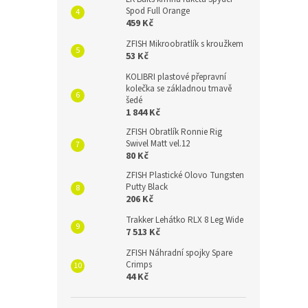
Spod Full Orange
459 Kč
ZFISH Mikroobratlík s kroužkem
53 Kč
KOLIBRI plastové přepravní
kolečka se základnou tmavě
šedé
1 844 Kč
ZFISH Obratlík Ronnie Rig
Swivel Matt vel.12
80 Kč
ZFISH Plastické Olovo Tungsten
Putty Black
206 Kč
Trakker Lehátko RLX 8 Leg Wide
7 513 Kč
ZFISH Náhradní spojky Spare
Crimps
44 Kč