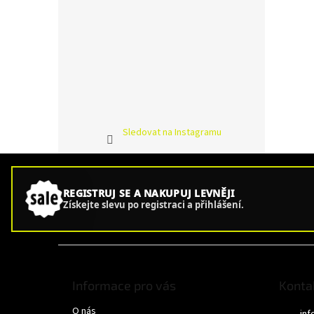
Sledovat na Instagramu
REGISTRUJ SE A NAKUPUJ LEVNĚJI
Získejte slevu po registraci a přihlášení.
Z
á
p
Informace pro vás
Konta
a
O nás
t
inf