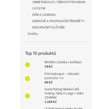
ZIMNÍ RYBOLOV / DÍRKOVÝ PROGRAM
OSTATNÍ
DŮM A ZAHRADA
DÁRKOVÉ A PROPAGAČNÍ PŘEDMĚTY
DEKORAČNÍ POLŠTÁŘE
Značky
Top 10 produktů
MIVARDI Závěska s kolíčkem
34 Kč
PVA Hydrospol – náhradní
punčocha 7 m
89 Kč
Giants fishing Skládací stůl
Folding Table X-Large + taška
ZDARMA!
1 169 Kč
LK Baits krmná raketa Spyder