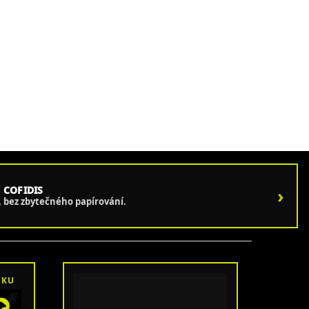
 COFIDIS
›
e, bez zbytečného papírování.
OKU