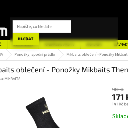
HLEDAT
Č
SUMCAŘINA
RYBÁŘSKÉ PRUTY
NAVIJÁKY
NÁVNAD
UV
Ponožky, spodní prádlo
Mikbaits oblečení - Ponožky Mikbai
aits oblečení - Ponožky Mikbaits Th
ka:
MIKBAITS
180 Kč
–
171
141 Kč b
Měrná
Sklad
cena: