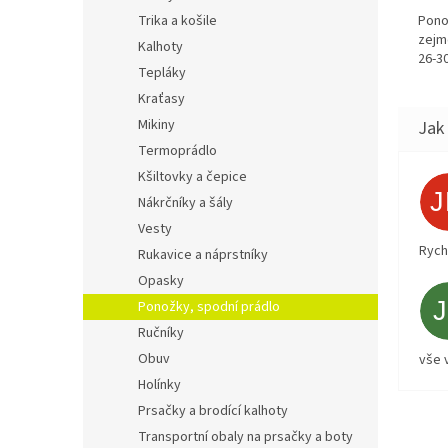
Pono
Trika a košile
zejm
Kalhoty
26-30
Tepláky
Kraťasy
Mikiny
Termoprádlo
Kšiltovky a čepice
Nákrčníky a šály
Vesty
Rych
Rukavice a náprstníky
Opasky
Ponožky, spodní prádlo
Ručníky
Obuv
vše 
Holínky
Prsačky a brodící kalhoty
Transportní obaly na prsačky a boty