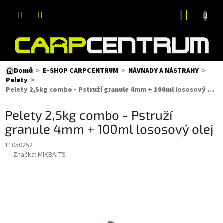
Přejít
NÁKUP
na
obsah
KOŠÍK
Domů
E-SHOP CARPCENTRUM
NÁVNADY A NÁSTRAHY
Pelety
Pelety 2,5kg combo - Pstruží granule 4mm + 100ml lososový olej
Pelety 2,5kg combo - Pstruží
granule 4mm + 100ml lososový olej
11050252
Značka:
MIKBAITS