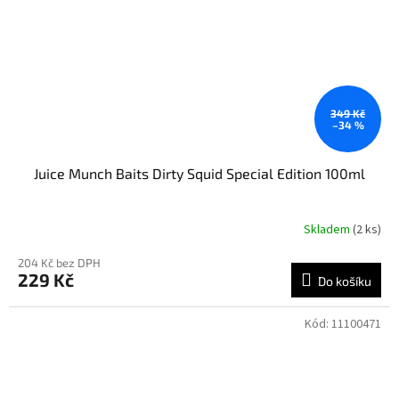
349 Kč
–34 %
Juice Munch Baits Dirty Squid Special Edition 100ml
Skladem
(2 ks)
204 Kč bez DPH
229 Kč
Do košíku
Kód:
11100471