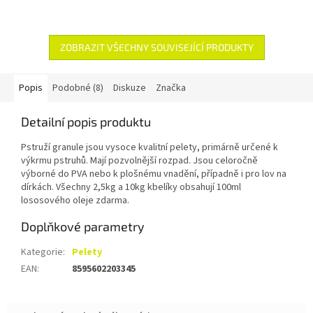
ZOBRAZIT VŠECHNY SOUVISEJÍCÍ PRODUKTY
Popis
Podobné (8)
Diskuze
Značka
Detailní popis produktu
Pstruží granule jsou vysoce kvalitní pelety, primárně určené k
výkrmu pstruhů. Mají pozvolnější rozpad. Jsou celoročně
výborné do PVA nebo k plošnému vnadění, případně i pro lov na
dírkách. Všechny 2,5kg a 10kg kbelíky obsahují 100ml
lososového oleje zdarma.
Doplňkové parametry
Kategorie
:
Pelety
EAN
:
8595602203345