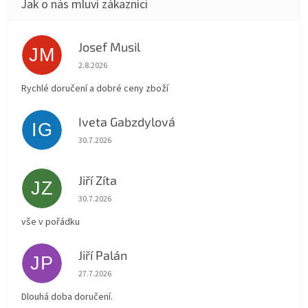
Josef Musil
JM
Hodnocení obchodu je 5 z 5 hvězdiček.
2.8.2026
Rychlé doručení a dobré ceny zboží
Iveta Gabzdylová
IG
Hodnocení obchodu je 5 z 5 hvězdiček.
30.7.2026
Jiří Zíta
JZ
Hodnocení obchodu je 5 z 5 hvězdiček.
30.7.2026
vše v pořádku
Jiří Palán
JP
Hodnocení obchodu je 5 z 5 hvězdiček.
27.7.2026
Dlouhá doba doručení.