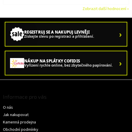
Zobrazit další hodnocení
›
REGISTRUJ SE A NAKUPUJ LEVNĚJI
Získejte slevu po registraci a přihlášení.
›
NÁKUP NA SPLÁTKY COFIDIS
Vyřízení rychle online, bez zbytečného papírování.
Z
á
p
Informace pro vás
a
O nás
t
í
Jak nakupovat
Kamenná prodejna
Obchodní podmínky