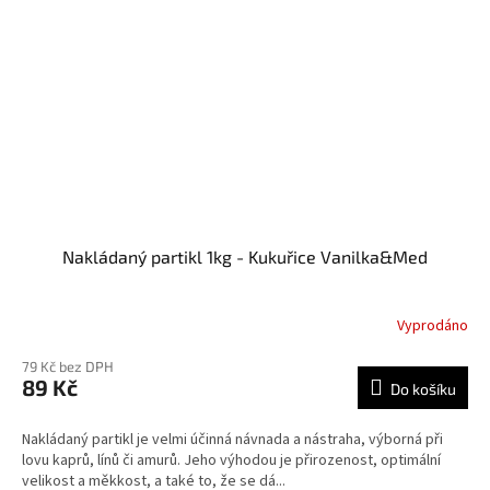
Nakládaný partikl 1kg - Kukuřice Vanilka&Med
Vyprodáno
79 Kč bez DPH
89 Kč
Do košíku
Nakládaný partikl je velmi účinná návnada a nástraha, výborná při
lovu kaprů, línů či amurů. Jeho výhodou je přirozenost, optimální
velikost a měkkost, a také to, že se dá...