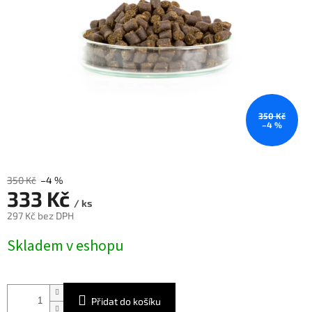
350 Kč
–4 %
350 Kč
–4 %
333 Kč
/ ks
297 Kč bez DPH
Měrná
Skladem v eshopu
cena:
Přidat do košíku