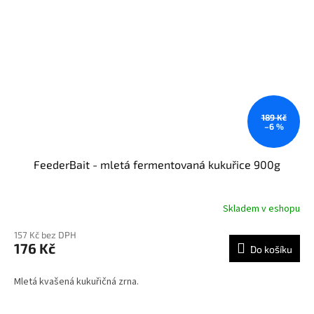
189 Kč
–6 %
FeederBait - mletá fermentovaná kukuřice 900g
Skladem v eshopu
157 Kč bez DPH
176 Kč
Do košíku
Mletá kvašená kukuřičná zrna.