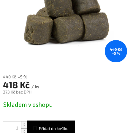
440 Kč
–5 %
440 Kč
–5 %
418 Kč
/ ks
373 Kč bez DPH
Měrná
Skladem v eshopu
cena:
Přidat do košíku