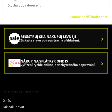
Dlouhá doba doručení.
Zobrazit další hodnocení
›
REGISTRUJ SE A NAKUPUJ LEVNĚJI
Získejte slevu po registraci a přihlášení.
›
NÁKUP NA SPLÁTKY COFIDIS
Vyřízení rychle online, bez zbytečného papírování.
Z
á
p
Informace pro vás
a
O nás
t
í
Jak nakupovat