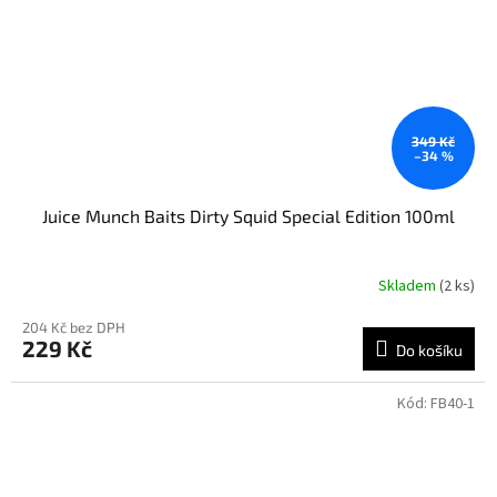
349 Kč
–34 %
Juice Munch Baits Dirty Squid Special Edition 100ml
Skladem
(2 ks)
204 Kč bez DPH
229 Kč
Do košíku
Kód:
FB40-1