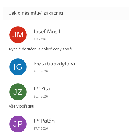
Josef Musil
JM
Hodnocení obchodu je 5 z 5 hvězdiček.
2.8.2026
Rychlé doručení a dobré ceny zboží
Iveta Gabzdylová
IG
Hodnocení obchodu je 5 z 5 hvězdiček.
30.7.2026
Jiří Zíta
JZ
Hodnocení obchodu je 5 z 5 hvězdiček.
30.7.2026
vše v pořádku
Jiří Palán
JP
Hodnocení obchodu je 5 z 5 hvězdiček.
27.7.2026