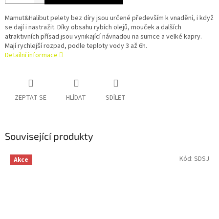
Mamut&Halibut pelety bez díry jsou určené především k vnadění, i když
se dají i nastražit. Díky obsahu rybích olejů, mouček a dalších
atraktivních přísad jsou vynikající návnadou na sumce a velké kapry.
Mají rychlejší rozpad, podle teploty vody 3 až 6h.
Detailní informace
ZEPTAT SE
HLÍDAT
SDÍLET
Související produkty
Kód:
SDSJ
Akce