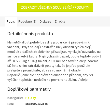
ZOBRAZIT VŠECHNY SOUVISEJÍCÍ PRODUKTY
Popis
Podobné (8)
Diskuze
Značka
Detailní popis produktu
Mamut&Halibut pelety bez díry jsou určené především k
vnadění, i když se dají i nastražit. Díky obsahu rybích olejů,
mouček a dalších atraktivních přísad jsou vynikající návnadou na
sumce a velké kapry. Mají rychlejší rozpad, podle teploty vody 3
až 6h. V 2,5kg a 10kg balení je 100ml Lososového oleje zdarma.
Můžete s ním zatraktivnit pelety tak, že je před použitím
přelijete a promícháte, aby se rovnoměrně obalily.
Doporučujeme ale nepolévat dlouhodobě předem, aby při
vyšších teplotách nedošlo na povrchu ke žluknutí oleje.
Doplňkové parametry
Kategorie
:
Pelety
EAN
:
8595602232345