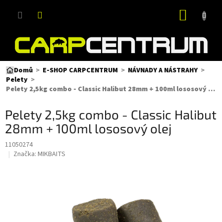
Přejít
NÁKUP
na
obsah
KOŠÍK
Domů
E-SHOP CARPCENTRUM
NÁVNADY A NÁSTRAHY
Pelety
Pelety 2,5kg combo - Classic Halibut 28mm + 100ml lososový olej
Pelety 2,5kg combo - Classic Halibut
28mm + 100ml lososový olej
11050274
Značka:
MIKBAITS