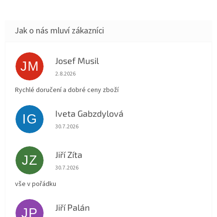
Josef Musil
JM
Hodnocení obchodu je 5 z 5 hvězdiček.
2.8.2026
Rychlé doručení a dobré ceny zboží
Iveta Gabzdylová
IG
Hodnocení obchodu je 5 z 5 hvězdiček.
30.7.2026
Jiří Zíta
JZ
Hodnocení obchodu je 5 z 5 hvězdiček.
30.7.2026
vše v pořádku
Jiří Palán
JP