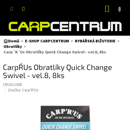
Přejít
NÁKUP
na
obsah
KOŠÍK
Domů
E-SHOP CARPCENTRUM
RYBÁŘSKÁ BIŽUTERIE
Obratlíky
Carp´R´Us Obratlíky Quick Change Swivel - vel.8, 8ks
Carp´R´Us Obratlíky Quick Change
Swivel - vel.8, 8ks
CRU511008
Značka:
Carp'R'Us