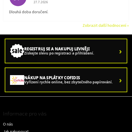
Hodnocení obchodu je 5 z 5 hvězdiček.
27.7.2026
Dlouhá doba doručení.
Zobrazit další hodnocení
›
REGISTRUJ SE A NAKUPUJ LEVNĚJI
Získejte slevu po registraci a přihlášení.
›
NÁKUP NA SPLÁTKY COFIDIS
Vyřízení rychle online, bez zbytečného papírování.
Z
á
p
Informace pro vás
a
O nás
t
í
Jak nakupovat