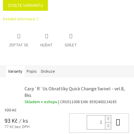
ZVOLTE VARIANTU
cena:
Detailní informace
ZEPTAT SE
HLÍDAT
SDÍLET
Varianty
Popis
Diskuze
Carp´R´Us Obratlíky Quick Change Swivel - vel.8,
8ks
Skladem v eshopu
| CRU511008
EAN:
8592400134185
109 Kč
Do 
93 Kč
/ ks
77 Kč bez DPH