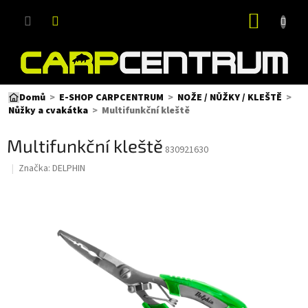
Přejít
NÁKUP
na
obsah
KOŠÍK
Domů
E-SHOP CARPCENTRUM
NOŽE / NŮŽKY / KLEŠTĚ
Multifunkční kleště
Nůžky a cvakátka
Multifunkční kleště
830921630
Značka:
DELPHIN