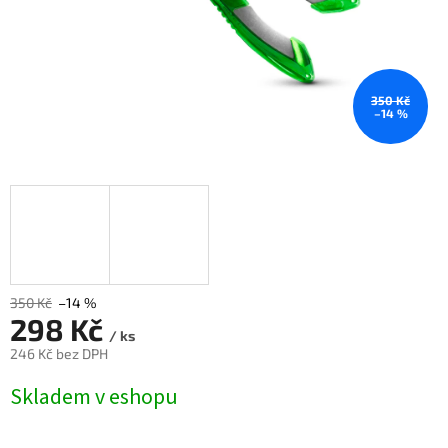
350 Kč
–14 %
350 Kč
–14 %
298 Kč
/ ks
246 Kč bez DPH
Měrná
Skladem v eshopu
cena: