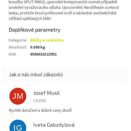
kroužku SPLIT RINGS, upevnění krimpovacích svorek případně
uvolnění vyvažovacího olůvka. Upozornění: Nestříhejte ocelová
lanka, protože hrozí poškození ostří a následné znefunkčnění
stříhání splétaných šňůr!
Doplňkové parametry
Kategorie
:
Nůžky a cvakátka
Hmotnost
:
0.098 kg
EAN
:
8586016322951
Josef Musil
JM
Hodnocení obchodu je 5 z 5 hvězdiček.
2.8.2026
Rychlé doručení a dobré ceny zboží
Iveta Gabzdylová
IG