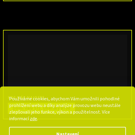
KDE NÁS NAJDETE
Používáme cookies, abychom Vám umožnili pohodlné
prohlížení webu a díky analýze provozu webu neustále
Dolní Valy 515, Uherský Brod
zlepšovali jeho funkce, výkon a použitelnost. Více
informací
zde
.
Nastavení