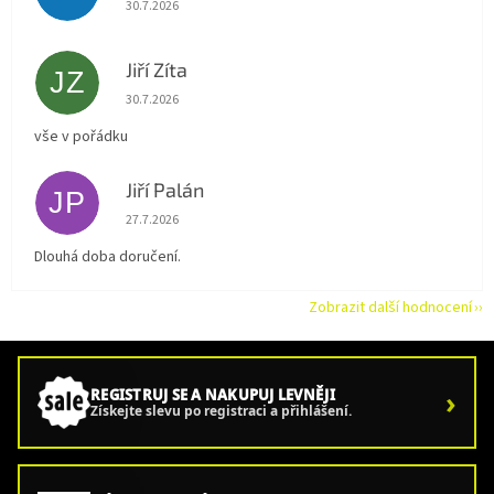
Hodnocení obchodu je 5 z 5 hvězdiček.
30.7.2026
Jiří Zíta
JZ
Hodnocení obchodu je 5 z 5 hvězdiček.
30.7.2026
vše v pořádku
Jiří Palán
JP
Hodnocení obchodu je 5 z 5 hvězdiček.
27.7.2026
Dlouhá doba doručení.
Zobrazit další hodnocení
›
REGISTRUJ SE A NAKUPUJ LEVNĚJI
Získejte slevu po registraci a přihlášení.