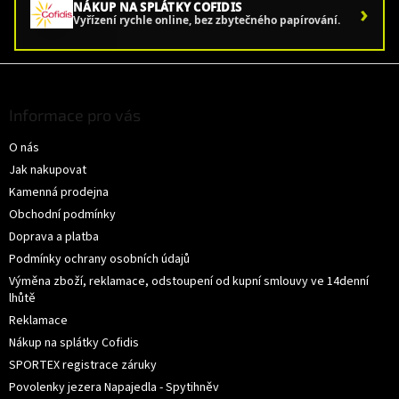
›
NÁKUP NA SPLÁTKY COFIDIS
Vyřízení rychle online, bez zbytečného papírování.
Z
á
p
Informace pro vás
a
O nás
t
í
Jak nakupovat
Kamenná prodejna
Obchodní podmínky
Doprava a platba
Podmínky ochrany osobních údajů
Výměna zboží, reklamace, odstoupení od kupní smlouvy ve 14denní
lhůtě
Reklamace
Nákup na splátky Cofidis
SPORTEX registrace záruky
Povolenky jezera Napajedla - Spytihněv