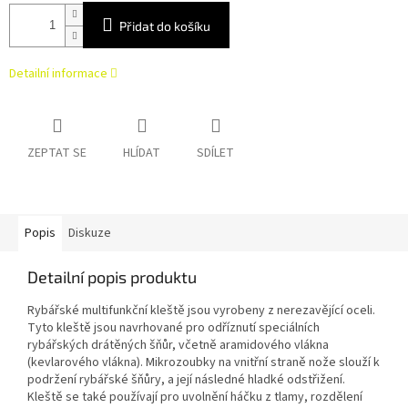
Přidat do košíku
Detailní informace
ZEPTAT SE
HLÍDAT
SDÍLET
Popis
Diskuze
Detailní popis produktu
Rybářské multifunkční kleště jsou vyrobeny z nerezavějící oceli.
Tyto kleště jsou navrhované pro odříznutí speciálních
rybářských drátěných šňůr, včetně aramidového vlákna
(kevlarového vlákna). Mikrozoubky na vnitřní straně nože slouží k
podržení rybářské šňůry, a její následné hladké odstřižení.
Kleště se také používají pro uvolnění háčku z tlamy, rozdělení