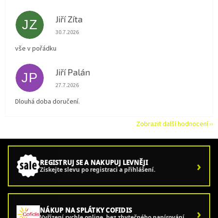
Jiří Zíta
JZ
Hodnocení obchodu je 5 z 5 hvězdiček.
30.7.2026
vše v pořádku
Jiří Palán
JP
Hodnocení obchodu je 5 z 5 hvězdiček.
27.7.2026
Dlouhá doba doručení.
Zobrazit další hodnocení
›
REGISTRUJ SE A NAKUPUJ LEVNĚJI
Získejte slevu po registraci a přihlášení.
›
NÁKUP NA SPLÁTKY COFIDIS
Vyřízení rychle online, bez zbytečného papírování.