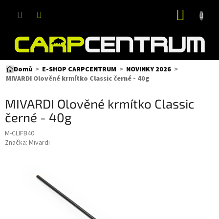
Přejít
NÁKUP
na
obsah
KOŠÍK
Domů
E-SHOP CARPCENTRUM
NOVINKY 2026
MIVARDI Olověné krmítko Classic černé - 40g
MIVARDI Olověné krmítko Classic
černé - 40g
M-CLIFB40
Značka:
Mivardi