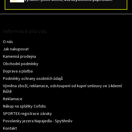
Z
á
p
Informace pro vás
a
O nás
t
í
Jak nakupovat
Kamenná prodejna
Obchodní podmínky
Doprava a platba
Podmínky ochrany osobních údajů
Výměna zboží, reklamace, odstoupení od kupní smlouvy ve 14denní
lhůtě
Reklamace
Nákup na splátky Cofidis
SPORTEX registrace záruky
Povolenky jezera Napajedla - Spytihněv
Kontakt