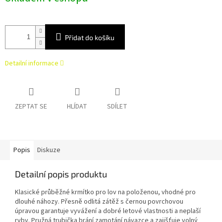
Přidat do košíku
Detailní informace
ZEPTAT SE
HLÍDAT
SDÍLET
Popis
Diskuze
Detailní popis produktu
Klasické průběžné krmítko pro lov na položenou, vhodné pro
dlouhé náhozy. Přesně odlitá zátěž s černou povrchovou
úpravou garantuje vyvážení a dobré letové vlastnosti a neplaší
ryby. Pružná trubička brání zamotání návazce a zajišťuje volný