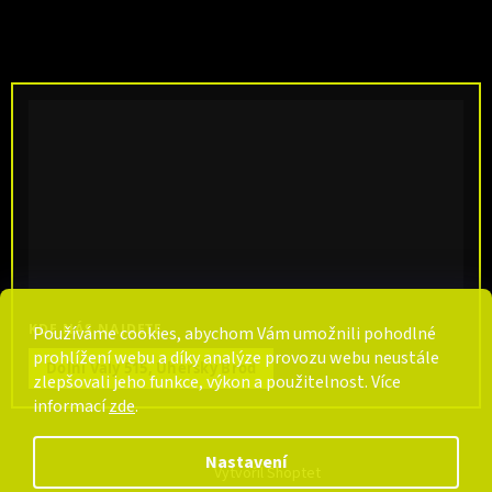
KDE NÁS NAJDETE
Používáme cookies, abychom Vám umožnili pohodlné
prohlížení webu a díky analýze provozu webu neustále
Dolní Valy 515, Uherský Brod
zlepšovali jeho funkce, výkon a použitelnost. Více
informací
zde
.
Nastavení
Vytvořil Shoptet