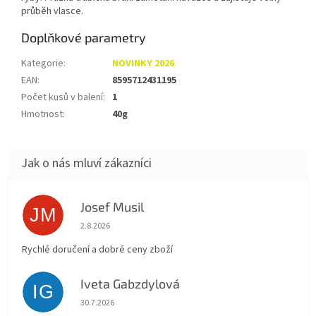
průběh vlasce.
Doplňkové parametry
Kategorie
:
NOVINKY 2026
EAN
:
8595712431195
Počet kusů v balení
:
1
Hmotnost
:
40g
Josef Musil
JM
Hodnocení obchodu je 5 z 5 hvězdiček.
2.8.2026
Rychlé doručení a dobré ceny zboží
Iveta Gabzdylová
IG
Hodnocení obchodu je 5 z 5 hvězdiček.
30.7.2026