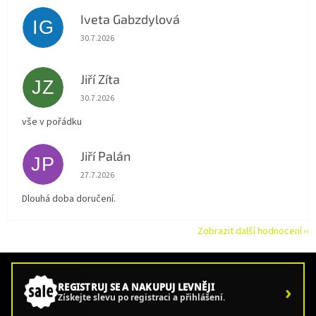
Iveta Gabzdylová
IG
Hodnocení obchodu je 5 z 5 hvězdiček.
30.7.2026
Jiří Zíta
JZ
Hodnocení obchodu je 5 z 5 hvězdiček.
30.7.2026
vše v pořádku
Jiří Palán
JP
Hodnocení obchodu je 5 z 5 hvězdiček.
27.7.2026
Dlouhá doba doručení.
Zobrazit další hodnocení
›
REGISTRUJ SE A NAKUPUJ LEVNĚJI
Získejte slevu po registraci a přihlášení.