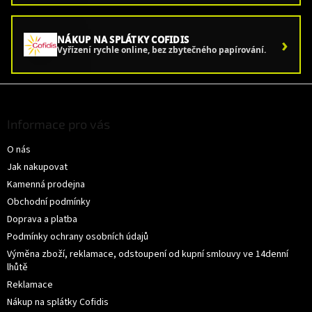
›
NÁKUP NA SPLÁTKY COFIDIS
Vyřízení rychle online, bez zbytečného papírování.
Z
á
p
Informace pro vás
a
O nás
t
í
Jak nakupovat
Kamenná prodejna
Obchodní podmínky
Doprava a platba
Podmínky ochrany osobních údajů
Výměna zboží, reklamace, odstoupení od kupní smlouvy ve 14denní
lhůtě
Reklamace
Nákup na splátky Cofidis