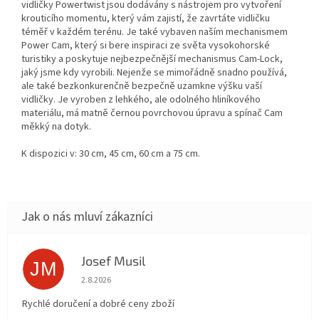
vidličky Powertwist jsou dodávány s nástrojem pro vytvoření
krouticího momentu, který vám zajistí, že zavrtáte vidličku
téměř v každém terénu. Je také vybaven naším mechanismem
Power Cam, který si bere inspiraci ze světa vysokohorské
turistiky a poskytuje nejbezpečnější mechanismus Cam-Lock,
jaký jsme kdy vyrobili. Nejenže se mimořádně snadno používá,
ale také bezkonkurenčně bezpečně uzamkne výšku vaší
vidličky. Je vyroben z lehkého, ale odolného hliníkového
materiálu, má matně černou povrchovou úpravu a spínač Cam
měkký na dotyk.
K dispozici v: 30 cm, 45 cm, 60 cm a 75 cm.
Josef Musil
JM
Hodnocení obchodu je 5 z 5 hvězdiček.
2.8.2026
Rychlé doručení a dobré ceny zboží