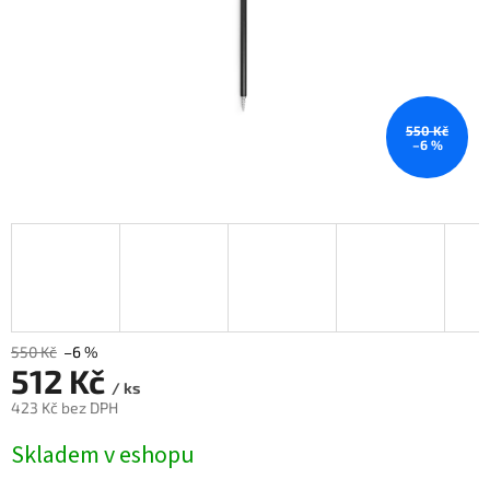
550 Kč
–6 %
550 Kč
–6 %
512 Kč
/ ks
423 Kč bez DPH
Měrná
Skladem v eshopu
cena: