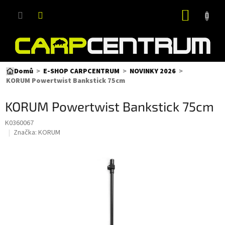
Přejít
NÁKUP
na
obsah
KOŠÍK
Domů
E-SHOP CARPCENTRUM
NOVINKY 2026
KORUM Powertwist Bankstick 75cm
KORUM Powertwist Bankstick 75cm
K0360067
Značka:
KORUM