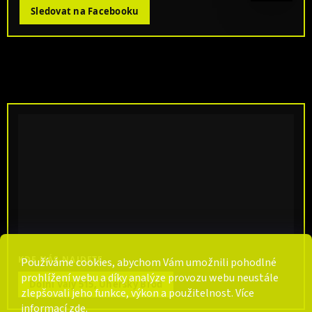
Sledovat na Facebooku
KDE NÁS NAJDETE
Používáme cookies, abychom Vám umožnili pohodlné
prohlížení webu a díky analýze provozu webu neustále
Dolní Valy 515, Uherský Brod
zlepšovali jeho funkce, výkon a použitelnost. Více
informací
zde
.