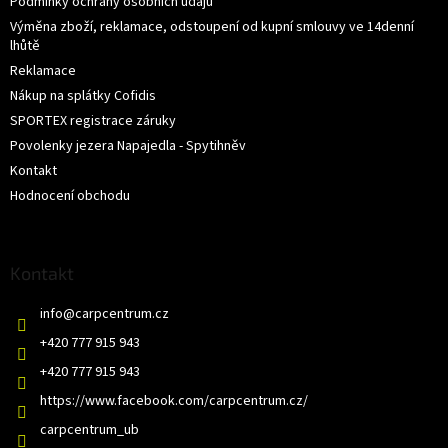
Podmínky ochrany osobních údajů
Výměna zboží, reklamace, odstoupení od kupní smlouvy ve 14denní
lhůtě
Reklamace
Nákup na splátky Cofidis
SPORTEX registrace záruky
Povolenky jezera Napajedla - Spytihněv
Kontakt
Hodnocení obchodu
Kontakt
info
@
carpcentrum.cz
+420 777 915 943
+420 777 915 943
https://www.facebook.com/carpcentrum.cz/
carpcentrum_ub