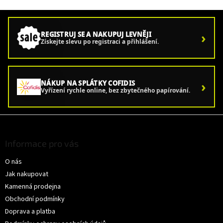
›
REGISTRUJ SE A NAKUPUJ LEVNĚJI
Získejte slevu po registraci a přihlášení.
›
NÁKUP NA SPLÁTKY COFIDIS
Vyřízení rychle online, bez zbytečného papírování.
Z
á
p
Informace pro vás
a
O nás
t
í
Jak nakupovat
Kamenná prodejna
Obchodní podmínky
Doprava a platba