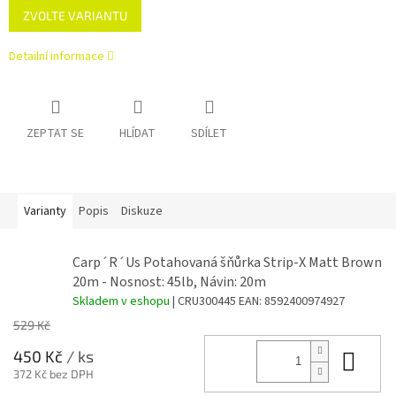
ZVOLTE VARIANTU
cena:
Detailní informace
ZEPTAT SE
HLÍDAT
SDÍLET
Varianty
Popis
Diskuze
Carp´R´Us Potahovaná šňůrka Strip-X Matt Brown
20m - Nosnost: 45lb, Návin: 20m
Skladem v eshopu
| CRU300445
EAN:
8592400974927
529 Kč
Do 
450 Kč
/ ks
372 Kč bez DPH