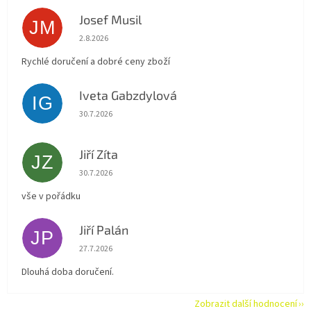
Josef Musil
JM
Hodnocení obchodu je 5 z 5 hvězdiček.
2.8.2026
Rychlé doručení a dobré ceny zboží
Iveta Gabzdylová
IG
Hodnocení obchodu je 5 z 5 hvězdiček.
30.7.2026
Jiří Zíta
JZ
Hodnocení obchodu je 5 z 5 hvězdiček.
30.7.2026
vše v pořádku
Jiří Palán
JP
Hodnocení obchodu je 5 z 5 hvězdiček.
27.7.2026
Dlouhá doba doručení.
Zobrazit další hodnocení