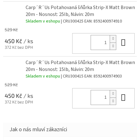
Carp´R´Us Potahovaná šňůrka Strip-X Matt Brown
20m - Nosnost: 25lb, Návin: 20m
Skladem v eshopu
| CRU300425
EAN:
8592400974910
529 Kč
Do 
450 Kč
/ ks
372 Kč bez DPH
Carp´R´Us Potahovaná šňůrka Strip-X Matt Brown
20m - Nosnost: 15lb, Návin: 20m
Skladem v eshopu
| CRU300415
EAN:
8592400974903
529 Kč
Do 
450 Kč
/ ks
372 Kč bez DPH