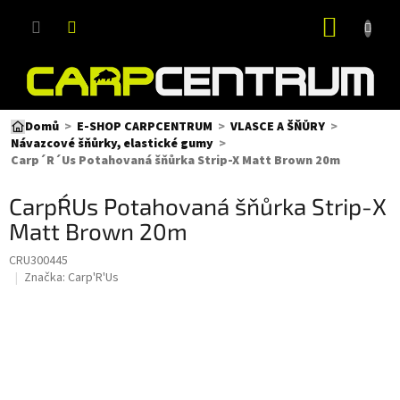
Přejít
NÁKUP
na
obsah
KOŠÍK
Domů
E-SHOP CARPCENTRUM
VLASCE A ŠŇŮRY
Návazcové šňůrky, elastické gumy
Carp´R´Us Potahovaná šňůrka Strip-X Matt Brown 20m
Carp´R´Us Potahovaná šňůrka Strip-X
Matt Brown 20m
CRU300445
Značka:
Carp'R'Us