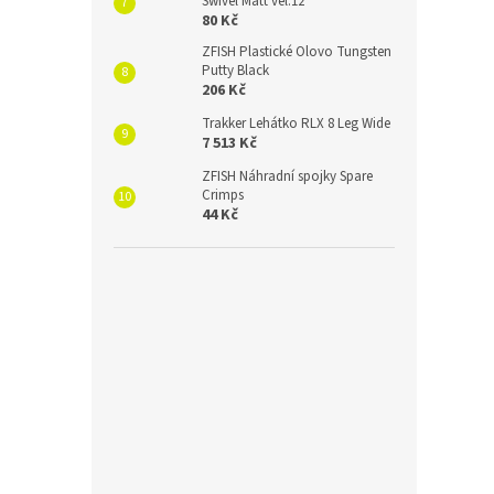
Swivel Matt vel.12
80 Kč
ZFISH Plastické Olovo Tungsten
Putty Black
206 Kč
Trakker Lehátko RLX 8 Leg Wide
7 513 Kč
ZFISH Náhradní spojky Spare
Crimps
44 Kč