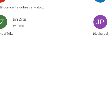
lé doručení a dobré ceny zboží
Jiří Zíta
JZ
JP
Hodnocení obchodu je 5 z 5 hvězdiček.
30.7.2026
v pořádku
Dlouhá do