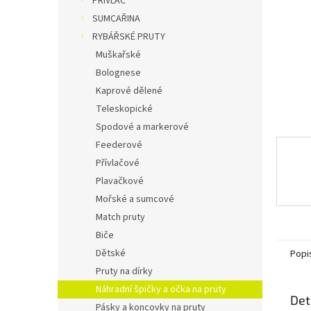
PŘÍVLAČ
n
SUMCAŘINA
e
RYBÁŘSKÉ PRUTY
l
Muškařské
Bolognese
Kaprové dělené
Teleskopické
Spodové a markerové
Feederové
Přívlačové
Plavačkové
Mořské a sumcové
Match pruty
Biče
Dětské
Popi
Pruty na dírky
Náhradní špičky a očka na pruty
Det
Pásky a koncovky na pruty