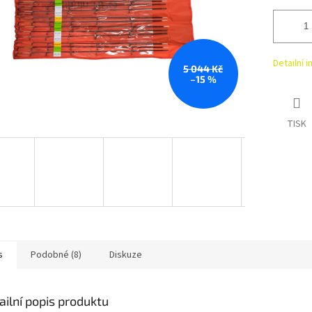
Detailní 
5 044 Kč
–15 %
TISK
s
Podobné (8)
Diskuze
ailní popis produktu