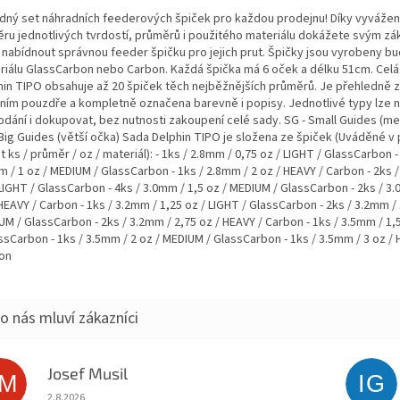
dný set náhradních feederových špiček pro každou prodejnu! Díky vyváž
ru jednotlivých tvrdostí, průměrů i použitého materiálu dokážete svým z
 nabídnout správnou feeder špičku pro jejich prut. Špičky jsou vyrobeny bu
riálu GlassCarbon nebo Carbon. Každá špička má 6 oček a délku 51cm. Celá
hin TIPO obsahuje až 20 špiček těch nejběžnějších průměrů. Je přehledně 
ilním pouzdře a kompletně označena barevně i popisy. Jednotlivé typy lze 
odání i dokupovat, bez nutnosti zakoupení celé sady. SG - Small Guides (me
 Big Guides (větší očka) Sada Delphin TIPO je složena ze špiček (Uváděné v 
 ks / průměr / oz / materiál): - 1ks / 2.8mm / 0,75 oz / LIGHT / GlassCarbon -
 / 1 oz / MEDIUM / GlassCarbon - 1ks / 2.8mm / 2 oz / HEAVY / Carbon - 2ks /
LIGHT / GlassCarbon - 4ks / 3.0mm / 1,5 oz / MEDIUM / GlassCarbon - 2ks / 3.
HEAVY / Carbon - 1ks / 3.2mm / 1,25 oz / LIGHT / GlassCarbon - 2ks / 3.2mm / 
M / GlassCarbon - 2ks / 3.2mm / 2,75 oz / HEAVY / Carbon - 1ks / 3.5mm / 1,
ssCarbon - 1ks / 3.5mm / 2 oz / MEDIUM / GlassCarbon - 1ks / 3.5mm / 3 oz / 
on
Josef Musil
JM
IG
Hodnocení obchodu je 5 z 5 hvězdiček.
2.8.2026