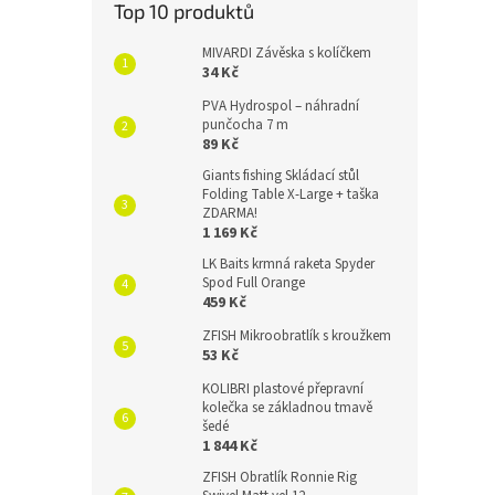
Top 10 produktů
MIVARDI Závěska s kolíčkem
34 Kč
PVA Hydrospol – náhradní
punčocha 7 m
89 Kč
Giants fishing Skládací stůl
Folding Table X-Large + taška
ZDARMA!
1 169 Kč
LK Baits krmná raketa Spyder
Spod Full Orange
459 Kč
ZFISH Mikroobratlík s kroužkem
53 Kč
KOLIBRI plastové přepravní
kolečka se základnou tmavě
šedé
1 844 Kč
ZFISH Obratlík Ronnie Rig