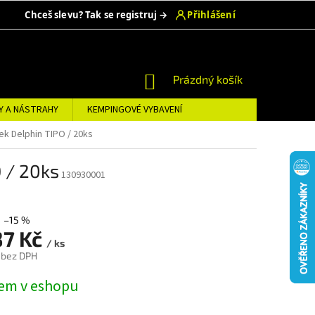
NÁKUPNÍ
Prázdný košík
KOŠÍK
Y A NÁSTRAHY
KEMPINGOVÉ VYBAVENÍ
ek Delphin TIPO / 20ks
 / 20ks
130930001
–15 %
87 Kč
/ ks
 bez DPH
em v eshopu