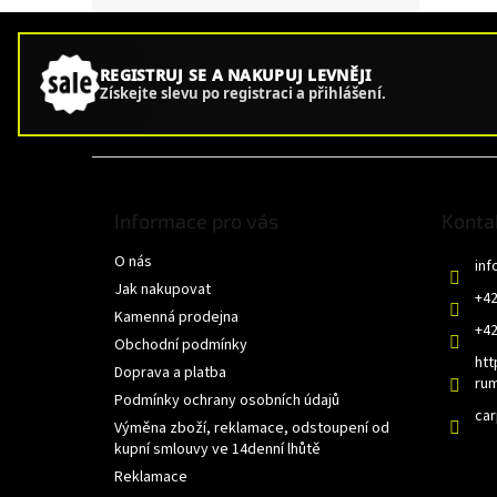
REGISTRUJ SE A NAKUPUJ LEVNĚJI
Získejte slevu po registraci a přihlášení.
Z
á
p
Informace pro vás
Konta
a
O nás
t
inf
í
Jak nakupovat
+42
Kamenná prodejna
+42
Obchodní podmínky
htt
Doprava a platba
rum
Podmínky ochrany osobních údajů
ca
Výměna zboží, reklamace, odstoupení od
kupní smlouvy ve 14denní lhůtě
Reklamace