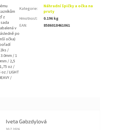
enému
Náhradní špičky a očka na
Kategorie
:
ákazníkům
pruty
ď z
Hmotnost
:
0.196 kg
 sada
EAN
:
8586018461061
zabalená v
následně po
nší očka)
pořadí
 2ks /
 3.0mm / 1
0mm / 2,5
1,75 oz /
5 oz / LIGHT
HEAVY /
Iveta Gabzdylová
Hodnocení obchodu je 5 z 5 hvězdiček.
30.7.2026