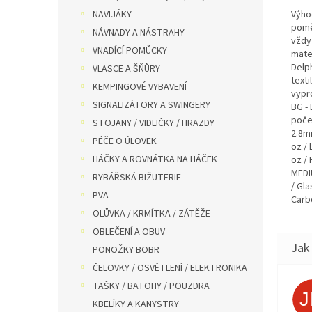
Výho
NAVIJÁKY
pomě
NÁVNADY A NÁSTRAHY
vždy
VNADÍCÍ POMŮCKY
mate
Delp
VLASCE A ŠŇŮRY
text
KEMPINGOVÉ VYBAVENÍ
vypr
SIGNALIZÁTORY A SWINGERY
BG -
počet
STOJANY / VIDLIČKY / HRAZDY
2.8mm
PÉČE O ÚLOVEK
oz / 
HÁČKY A ROVNÁTKA NA HÁČEK
oz / 
MEDIU
RYBÁŘSKÁ BIŽUTERIE
/ Gla
PVA
Carb
OLŮVKA / KRMÍTKA / ZÁTĚŽE
OBLEČENÍ A OBUV
PONOŽKY BOBR
ČELOVKY / OSVĚTLENÍ / ELEKTRONIKA
TAŠKY / BATOHY / POUZDRA
KBELÍKY A KANYSTRY