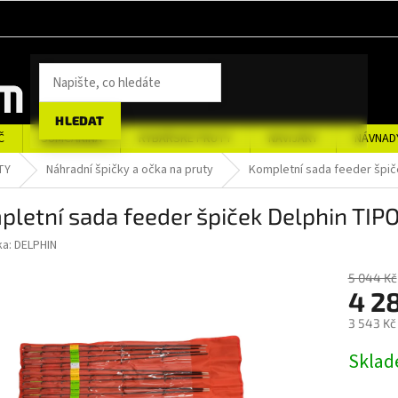
HLEDAT
Č
SUMCAŘINA
RYBÁŘSKÉ PRUTY
NAVIJÁKY
NÁVNAD
TY
Náhradní špičky a očka na pruty
Kompletní sada feeder špič
letní sada feeder špiček Delphin TIPO
ka:
DELPHIN
5 044 Kč
4 2
3 543 Kč
Měrná
Sklad
cena: