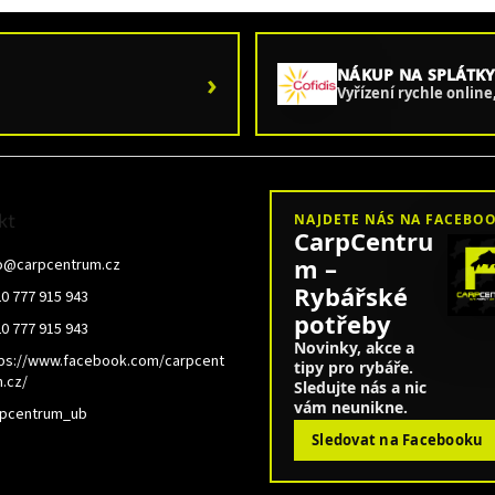
›
NÁKUP NA SPLÁTKY
Vyřízení rychle onlin
kt
NAJDETE NÁS NA FACEBO
CarpCentru
m –
o
@
carpcentrum.cz
Rybářské
0 777 915 943
potřeby
0 777 915 943
Novinky, akce a
ps://www.facebook.com/carpcent
tipy pro rybáře.
.cz/
Sledujte nás a nic
vám neunikne.
rpcentrum_ub
Sledovat na Facebooku