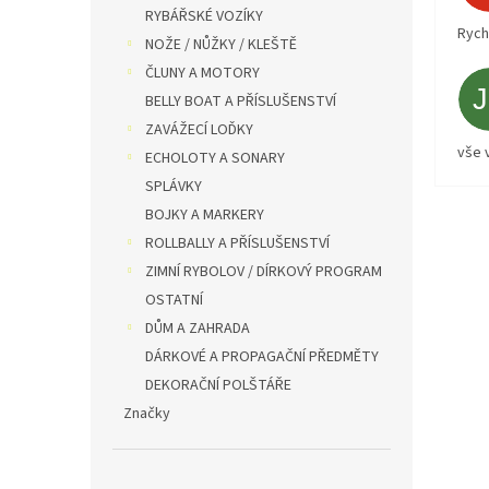
RYBÁŘSKÉ VOZÍKY
Rych
NOŽE / NŮŽKY / KLEŠTĚ
ČLUNY A MOTORY
BELLY BOAT A PŘÍSLUŠENSTVÍ
ZAVÁŽECÍ LOĎKY
vše 
ECHOLOTY A SONARY
SPLÁVKY
BOJKY A MARKERY
ROLLBALLY A PŘÍSLUŠENSTVÍ
ZIMNÍ RYBOLOV / DÍRKOVÝ PROGRAM
OSTATNÍ
DŮM A ZAHRADA
DÁRKOVÉ A PROPAGAČNÍ PŘEDMĚTY
DEKORAČNÍ POLŠTÁŘE
Značky