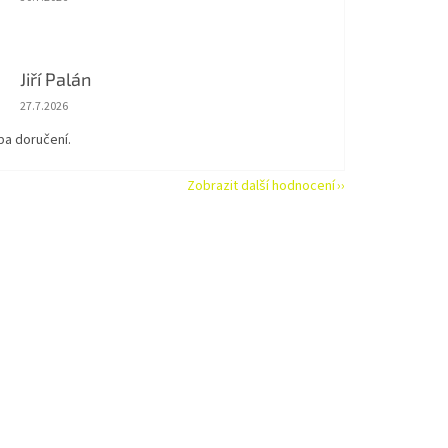
Jiří Palán
Hodnocení obchodu je 5 z 5 hvězdiček.
27.7.2026
ba doručení.
Zobrazit další hodnocení