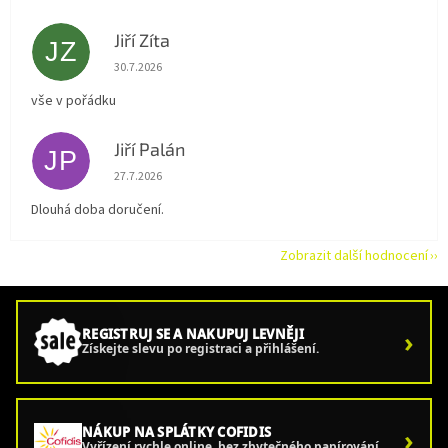
Jiří Zíta
JZ
Hodnocení obchodu je 5 z 5 hvězdiček.
30.7.2026
vše v pořádku
Jiří Palán
JP
Hodnocení obchodu je 5 z 5 hvězdiček.
27.7.2026
Dlouhá doba doručení.
Zobrazit další hodnocení
›
REGISTRUJ SE A NAKUPUJ LEVNĚJI
Získejte slevu po registraci a přihlášení.
›
NÁKUP NA SPLÁTKY COFIDIS
Vyřízení rychle online, bez zbytečného papírování.