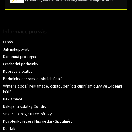
Z
á
p
Informace pro vás
a
O nás
t
í
Jak nakupovat
Kamenná prodejna
Obchodní podmínky
Doprava a platba
Podmínky ochrany osobních údajů
Výměna zboží, reklamace, odstoupení od kupní smlouvy ve 14denní
lhůtě
Reklamace
Nákup na splátky Cofidis
SPORTEX registrace záruky
Povolenky jezera Napajedla - Spytihněv
Kontakt