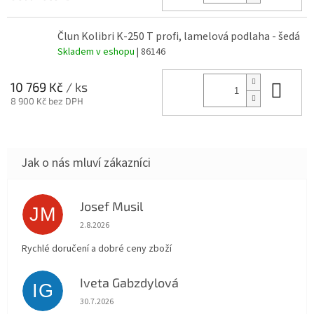
Člun Kolibri K-250 T profi, lamelová podlaha - šedá
Skladem v eshopu
| 86146
Do 
10 769 Kč
/ ks
8 900 Kč bez DPH
Josef Musil
JM
Hodnocení obchodu je 5 z 5 hvězdiček.
2.8.2026
Rychlé doručení a dobré ceny zboží
Iveta Gabzdylová
IG
Hodnocení obchodu je 5 z 5 hvězdiček.
30.7.2026