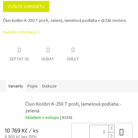
Měrná
ZVOLTE VARIANTU
cena:
Člun Kolibri K-250 T profi, zelený, lamelová podlaha + držák motoru
Detailní informace
ZEPTAT SE
HLÍDAT
SDÍLET
Varianty
Popis
Diskuze
Člun Kolibri K-250 T profi, lamelová podlaha -
zelená
Skladem v eshopu
| 83341
Do 
10 769 Kč
/ ks
8 900 Kč bez DPH