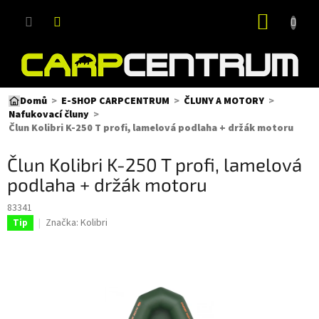
Přejít
NÁKUP
na
obsah
KOŠÍK
Domů
E-SHOP CARPCENTRUM
ČLUNY A MOTORY
Nafukovací čluny
Člun Kolibri K-250 T profi, lamelová podlaha + držák motoru
Člun Kolibri K-250 T profi, lamelová
podlaha + držák motoru
83341
Značka:
Kolibri
Tip