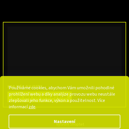
KDE NÁS NAJDETE
Používáme cookies, abychom Vám umožnili pohodlné
prohlížení webu a díky analýze provozu webu neustále
Dolní Valy 515, Uherský Brod
zlepšovali jeho funkce, výkon a použitelnost. Více
informací
zde
.
Nastavení
Vytvořil Shoptet