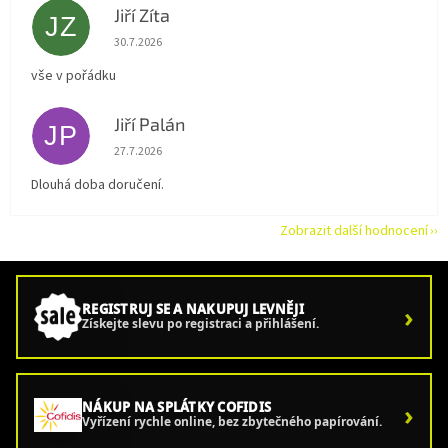
Jiří Zíta
JZ
Hodnocení obchodu je 5 z 5 hvězdiček.
30.7.2026
vše v pořádku
Jiří Palán
JP
Hodnocení obchodu je 5 z 5 hvězdiček.
27.7.2026
Dlouhá doba doručení.
Zobrazit další hodnocení
›
REGISTRUJ SE A NAKUPUJ LEVNĚJI
Získejte slevu po registraci a přihlášení.
›
NÁKUP NA SPLÁTKY COFIDIS
Vyřízení rychle online, bez zbytečného papírování.