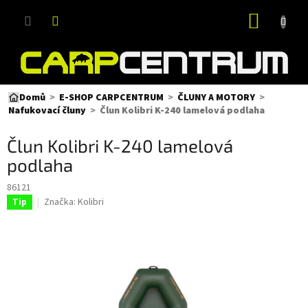
Přejít
NÁKUP
na
obsah
KOŠÍK
Domů
E-SHOP CARPCENTRUM
ČLUNY A MOTORY
Člun Kolibri K-240 lamelová podlaha
Nafukovací čluny
Člun Kolibri K-240 lamelová
podlaha
86121
Značka:
Kolibri
Tip