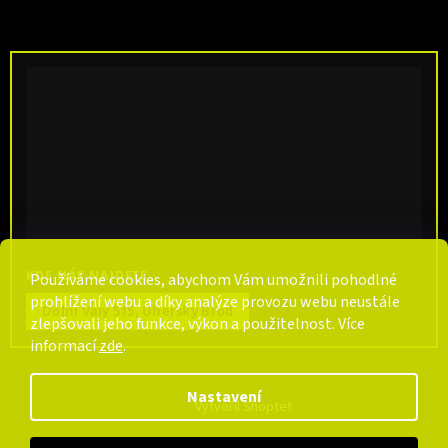
KDE NÁS NAJDETE
Používáme cookies, abychom Vám umožnili pohodlné
prohlížení webu a díky analýze provozu webu neustále
Dolní Valy 515, Uherský Brod
zlepšovali jeho funkce, výkon a použitelnost. Více
informací
zde
.
Nastavení
Vytvořil Shoptet