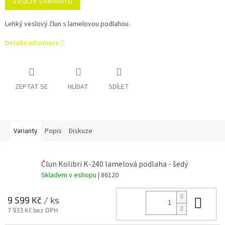
ZVOLTE VARIANTU
cena:
Lehký veslový člun s lamelovou podlahou.
Detailní informace
ZEPTAT SE
HLÍDAT
SDÍLET
Varianty
Popis
Diskuze
Člun Kolibri K-240 lamelová podlaha - šedý
Skladem v eshopu
| 86120
Do 
9 599 Kč
/ ks
7 933 Kč bez DPH