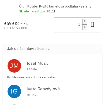
Člun Kolibri K-240 lamelová podlaha - zelený
Skladem v eshopu
| 86121
Do 
9 599 Kč
/ ks
7 933 Kč bez DPH
Josef Musil
JM
Hodnocení obchodu je 5 z 5 hvězdiček.
2.8.2026
Rychlé doručení a dobré ceny zboží
Iveta Gabzdylová
IG
Hodnocení obchodu je 5 z 5 hvězdiček.
30.7.2026