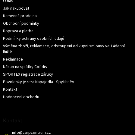
O nás
t
í
Jak nakupovat
Kamenná prodejna
Obchodní podmínky
Doprava a platba
Podmínky ochrany osobních údajů
Výměna zboží, reklamace, odstoupení od kupní smlouvy ve 14denní
lhůtě
Reklamace
Nákup na splátky Cofidis
SPORTEX registrace záruky
Povolenky jezera Napajedla - Spytihněv
Kontakt
Hodnocení obchodu
Kontakt
info
@
carpcentrum.cz