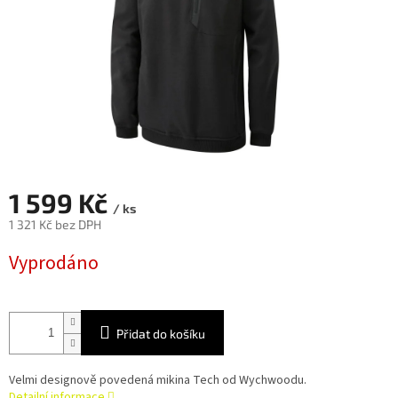
1 599 Kč
/ ks
1 321 Kč bez DPH
Měrná
Vyprodáno
cena:
Přidat do košíku
Velmi designově povedená mikina Tech od Wychwoodu.
Detailní informace