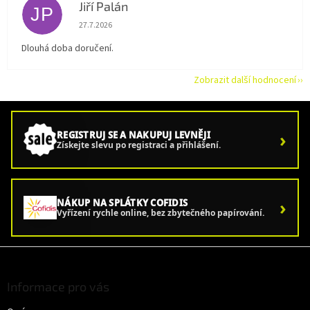
Jiří Palán
JP
Hodnocení obchodu je 5 z 5 hvězdiček.
27.7.2026
Dlouhá doba doručení.
Zobrazit další hodnocení
›
REGISTRUJ SE A NAKUPUJ LEVNĚJI
Získejte slevu po registraci a přihlášení.
›
NÁKUP NA SPLÁTKY COFIDIS
Vyřízení rychle online, bez zbytečného papírování.
Z
á
p
Informace pro vás
a