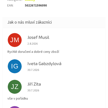
EAN
:
5022671596090
Josef Musil
JM
Hodnocení obchodu je 5 z 5 hvězdiček.
2.8.2026
Rychlé doručení a dobré ceny zboží
Iveta Gabzdylová
IG
Hodnocení obchodu je 5 z 5 hvězdiček.
30.7.2026
Jiří Zíta
JZ
Hodnocení obchodu je 5 z 5 hvězdiček.
30.7.2026
vše v pořádku