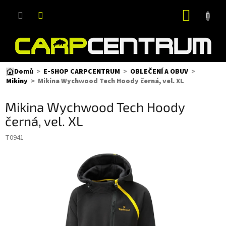
Přejít
NÁKUP
na
obsah
KOŠÍK
Domů
E-SHOP CARPCENTRUM
OBLEČENÍ A OBUV
Mikina Wychwood Tech Hoody černá, vel. XL
Mikiny
Mikina Wychwood Tech Hoody
černá, vel. XL
T0941