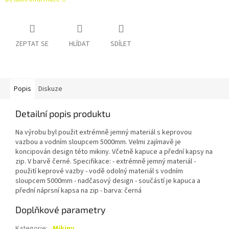
ZEPTAT SE
HLÍDAT
SDÍLET
Popis
Diskuze
Detailní popis produktu
Na výrobu byl použit extrémně jemný materiál s keprovou
vazbou a vodním sloupcem 5000mm. Velmi zajímavě je
koncipován design této mikiny. Včetně kapuce a přední kapsy na
zip. V barvě černé. Specifikace: - extrémně jemný materiál -
použití keprové vazby - vodě odolný materiál s vodním
sloupcem 5000mm - nadčasový design - součástí je kapuca a
přední náprsní kapsa na zip - barva: černá
Doplňkové parametry
Kategorie
:
Mikiny