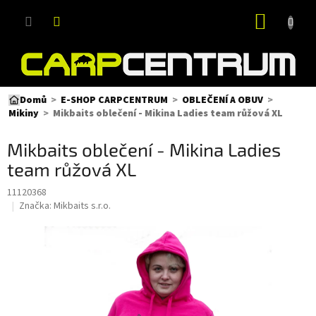
Přejít
NÁKUP
na
obsah
KOŠÍK
Domů
E-SHOP CARPCENTRUM
OBLEČENÍ A OBUV
Mikbaits oblečení - Mikina Ladies team růžová XL
Mikiny
Mikbaits oblečení - Mikina Ladies
team růžová XL
11120368
Značka:
Mikbaits s.r.o.