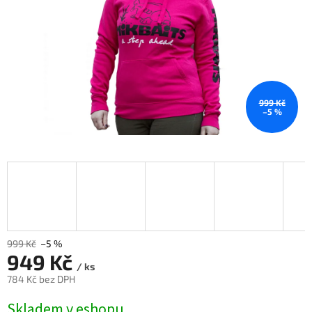
999 Kč
–5 %
999 Kč
–5 %
949 Kč
/ ks
784 Kč bez DPH
Měrná
Skladem v eshopu
cena: