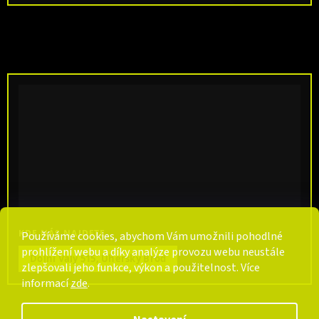
KDE NÁS NAJDETE
Používáme cookies, abychom Vám umožnili pohodlné
prohlížení webu a díky analýze provozu webu neustále
Dolní Valy 515, Uherský Brod
zlepšovali jeho funkce, výkon a použitelnost. Více
informací
zde
.