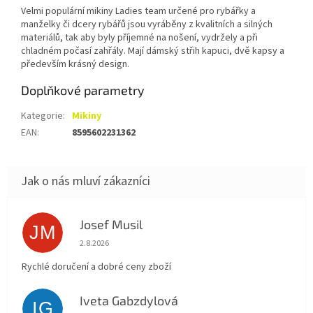
Velmi populární mikiny Ladies team určené pro rybářky a
manželky či dcery rybářů jsou vyráběny z kvalitních a silných
materiálů, tak aby byly příjemné na nošení, vydržely a při
chladném počasí zahřály. Mají dámský střih kapuci, dvě kapsy a
především krásný design.
Doplňkové parametry
Kategorie
:
Mikiny
EAN
:
8595602231362
Josef Musil
JM
Hodnocení obchodu je 5 z 5 hvězdiček.
2.8.2026
Rychlé doručení a dobré ceny zboží
Iveta Gabzdylová
IG