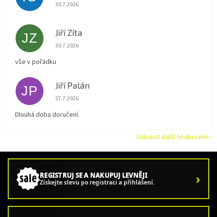
Hodnocení obchodu je 5 z 5 hvězdiček.
30.7.2026
Jiří Zíta
JZ
Hodnocení obchodu je 5 z 5 hvězdiček.
30.7.2026
vše v pořádku
Jiří Palán
JP
Hodnocení obchodu je 5 z 5 hvězdiček.
27.7.2026
Dlouhá doba doručení.
Zobrazit další hodnocení
›
REGISTRUJ SE A NAKUPUJ LEVNĚJI
Získejte slevu po registraci a přihlášení.