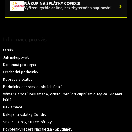
›
NÁKUP NA SPLÁTKY COFIDIS
Vyřízení rychle online, bez zbytečného papírování.
Z
á
p
Informace pro vás
a
O nás
t
í
Jak nakupovat
Kamenná prodejna
Obchodní podmínky
Doprava a platba
Podmínky ochrany osobních údajů
Výměna zboží, reklamace, odstoupení od kupní smlouvy ve 14denní
lhůtě
Reklamace
Nákup na splátky Cofidis
SPORTEX registrace záruky
Povolenky jezera Napajedla - Spytihněv