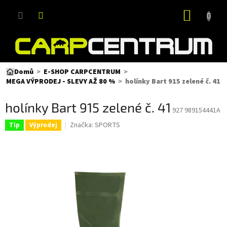
Přejít
NÁKUP
na
obsah
KOŠÍK
Domů
E-SHOP CARPCENTRUM
holínky Bart 915 zelené č. 41
MEGA VÝPRODEJ - SLEVY AŽ 80 %
holínky Bart 915 zelené č. 41
927 989154441A
Značka:
SPORTS
Tip
Výprodej