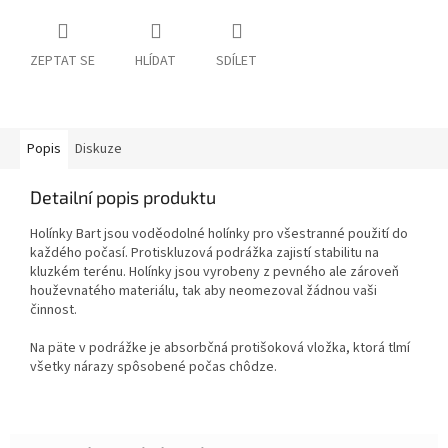
ZEPTAT SE
HLÍDAT
SDÍLET
Popis
Diskuze
Detailní popis produktu
Holínky Bart jsou voděodolné holínky pro všestranné použití do
každého počasí. Protiskluzová podrážka zajistí stabilitu na
kluzkém terénu. Holínky jsou vyrobeny z pevného ale zároveň
houževnatého materiálu, tak aby neomezoval žádnou vaši
činnost.
Na päte v podrážke je absorbčná protišoková vložka, ktorá tlmí
všetky nárazy spôsobené počas chôdze.