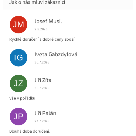
Josef Musil
JM
Hodnocení obchodu je 5 z 5 hvězdiček.
2.8.2026
Rychlé doručení a dobré ceny zboží
Iveta Gabzdylová
IG
Hodnocení obchodu je 5 z 5 hvězdiček.
30.7.2026
Jiří Zíta
JZ
Hodnocení obchodu je 5 z 5 hvězdiček.
30.7.2026
vše v pořádku
Jiří Palán
JP
Hodnocení obchodu je 5 z 5 hvězdiček.
27.7.2026
Dlouhá doba doručení.