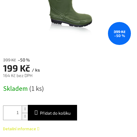
399 Kč
–50 %
399 Kč
–50 %
199 Kč
/ ks
164 Kč bez DPH
Měrná
Skladem
(1 ks)
cena:
Přidat do košíku
Detailní informace