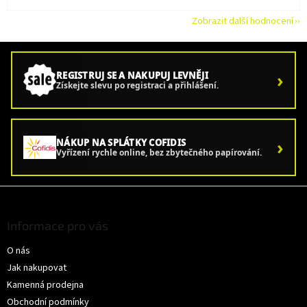
Zobrazit další hodnocení
›
REGISTRUJ SE A NAKUPUJ LEVNĚJI
Získejte slevu po registraci a přihlášení.
›
NÁKUP NA SPLÁTKY COFIDIS
Vyřízení rychle online, bez zbytečného papírování.
Z
á
p
Informace pro vás
a
O nás
t
í
Jak nakupovat
Kamenná prodejna
Obchodní podmínky