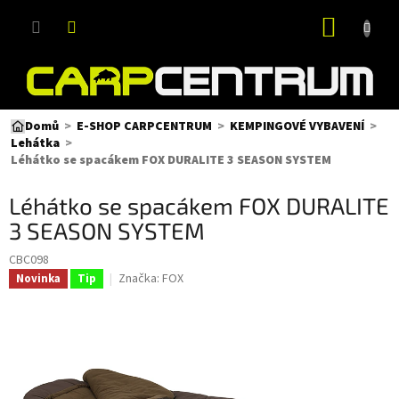
Přejít
NÁKUP
na
obsah
KOŠÍK
Domů
E-SHOP CARPCENTRUM
KEMPINGOVÉ VYBAVENÍ
Lehátka
Léhátko se spacákem FOX DURALITE 3 SEASON SYSTEM
Léhátko se spacákem FOX DURALITE
3 SEASON SYSTEM
CBC098
Značka:
FOX
Novinka
Tip