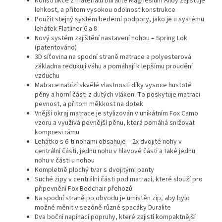
Konstrukce z materiálu Duralite Magnesium Alloy zajišťuje
lehkost, a přitom vysokou odolnost konstrukce
Použit stejný systém bederní podpory, jako je u systému
lehátek Flatliner 6 a 8
Nový systém zajištění nastavení nohou – Spring Lok
(patentováno)
3D síťovina na spodní straně matrace a polyesterová
základna redukují váhu a pomáhají k lepšímu proudění
vzduchu
Matrace nabízí skvělé vlastnosti díky vysoce hustoté
pěny a horní části z dutých vláken. To poskytuje matraci
pevnost, a přitom měkkost na dotek
Vnější okraj matrace je stylizován v unikátním Fox Camo
vzoru a využívá pevnější pěnu, která pomáhá snižovat
kompresi rámu
Lehátko s 6-ti nohami obsahuje – 2x dvojité nohy v
centrální části, jednu nohu v hlavové části a také jednu
nohu v části u nohou
Kompletně plochý tvar s dvojitými panty
Suché zipy v centrální části pod matrací, které slouží pro
připevnění Fox Bedchair přehozů
Na spodní straně po obvodu je umístěn zip, aby bylo
možné měnit v sezóně různé spacáky Duralite
Dva boční napínací popruhy, které zajistí kompaktnější