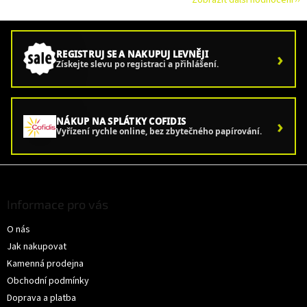
Zobrazit další hodnocení
›
REGISTRUJ SE A NAKUPUJ LEVNĚJI
Získejte slevu po registraci a přihlášení.
›
NÁKUP NA SPLÁTKY COFIDIS
Vyřízení rychle online, bez zbytečného papírování.
Z
á
p
Informace pro vás
a
O nás
t
í
Jak nakupovat
Kamenná prodejna
Obchodní podmínky
Doprava a platba