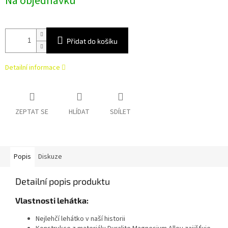
Na objednávku
cena:
Přidat do košíku
Detailní informace
ZEPTAT SE
HLÍDAT
SDÍLET
Popis
Diskuze
Detailní popis produktu
Vlastnosti lehátka:
Nejlehčí lehátko v naší historii