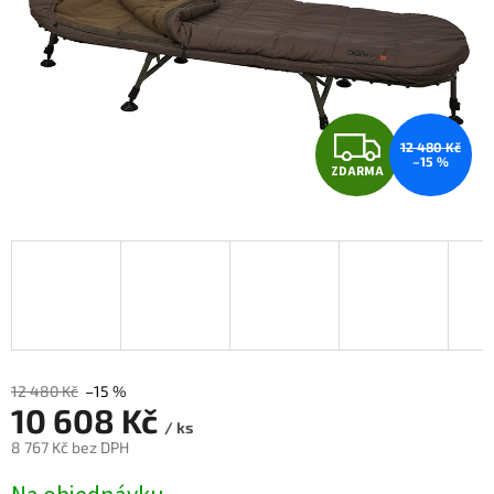
Z
12 480 Kč
–15 %
ZDARMA
D
A
R
M
A
12 480 Kč
–15 %
10 608 Kč
/ ks
8 767 Kč bez DPH
Měrná