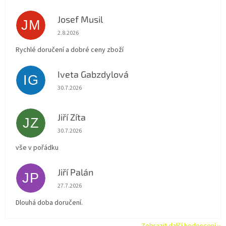
Josef Musil
JM
Hodnocení obchodu je 5 z 5 hvězdiček.
2.8.2026
Rychlé doručení a dobré ceny zboží
Iveta Gabzdylová
IG
Hodnocení obchodu je 5 z 5 hvězdiček.
30.7.2026
Jiří Zíta
JZ
Hodnocení obchodu je 5 z 5 hvězdiček.
30.7.2026
vše v pořádku
Jiří Palán
JP
Hodnocení obchodu je 5 z 5 hvězdiček.
27.7.2026
Dlouhá doba doručení.