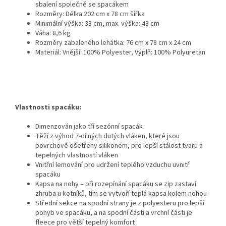
sbalení společně se spacákem
Rozměry: Délka 202 cm x 78 cm šířka
Minimální výška: 33 cm, max. výška: 43 cm
Váha: 8,6 kg
Rozměry zabaleného lehátka: 76 cm x 78 cm x 24 cm
Materiál: Vnější: 100% Polyester, Výplň: 100% Polyuretan
Vlastnosti spacáku:
Dimenzován jako tří sezónní spacák
Těží z výhod 7-dílných dutých vláken, které jsou
povrchově ošetřeny silikonem, pro lepší stálost tvaru a
tepelných vlastností vláken
Vnitřní lemování pro udržení teplého vzduchu uvnitř
spacáku
Kapsa na nohy – při rozepínání spacáku se zip zastaví
zhruba u kotníků, tím se vytvoří teplá kapsa kolem nohou
Střední sekce na spodní strany je z polyesteru pro lepší
pohyb ve spacáku, a na spodní části a vrchní části je
fleece pro větší tepelný komfort