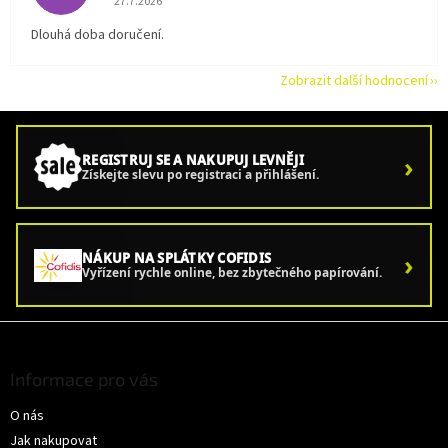
27.7.2026
Dlouhá doba doručení.
Zobrazit další hodnocení
›
REGISTRUJ SE A NAKUPUJ LEVNĚJI
Získejte slevu po registraci a přihlášení.
›
NÁKUP NA SPLÁTKY COFIDIS
Vyřízení rychle online, bez zbytečného papírování.
Z
á
p
Informace pro vás
a
O nás
t
í
Jak nakupovat