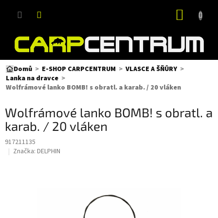
Přejít
NÁKUP
na
obsah
KOŠÍK
Domů
E-SHOP CARPCENTRUM
VLASCE A ŠŇŮRY
Lanka na dravce
Wolfrámové lanko BOMB! s obratl. a karab. / 20 vláken
Wolfrámové lanko BOMB! s obratl. a
karab. / 20 vláken
917211135
Značka:
DELPHIN