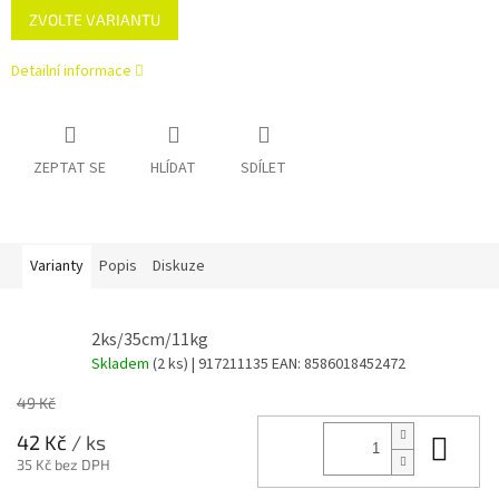
ZVOLTE VARIANTU
cena:
Detailní informace
ZEPTAT SE
HLÍDAT
SDÍLET
Varianty
Popis
Diskuze
2ks/35cm/11kg
Skladem
(2 ks)
| 917211135
EAN:
8586018452472
49 Kč
Do 
42 Kč
/ ks
35 Kč bez DPH