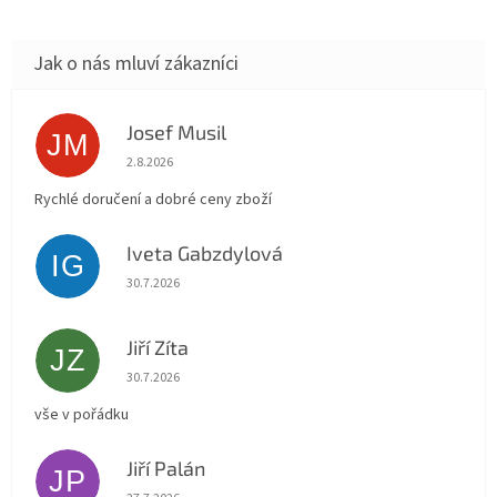
Josef Musil
JM
Hodnocení obchodu je 5 z 5 hvězdiček.
2.8.2026
Rychlé doručení a dobré ceny zboží
Iveta Gabzdylová
IG
Hodnocení obchodu je 5 z 5 hvězdiček.
30.7.2026
Jiří Zíta
JZ
Hodnocení obchodu je 5 z 5 hvězdiček.
30.7.2026
vše v pořádku
Jiří Palán
JP
Hodnocení obchodu je 5 z 5 hvězdiček.