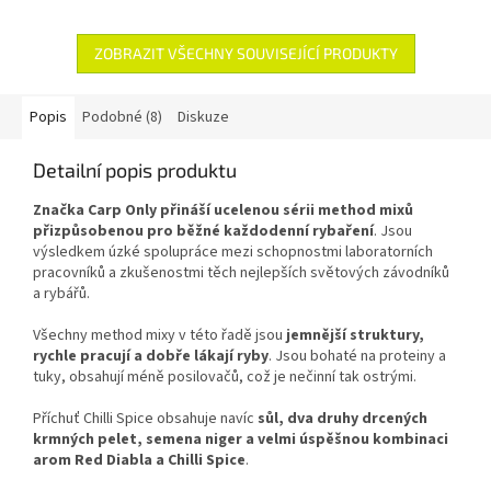
ZOBRAZIT VŠECHNY SOUVISEJÍCÍ PRODUKTY
Popis
Podobné (8)
Diskuze
Detailní popis produktu
Značka Carp Only přináší ucelenou sérii method mixů
přizpůsobenou pro běžné každodenní rybaření
. Jsou
výsledkem úzké spolupráce mezi schopnostmi laboratorních
pracovníků a zkušenostmi těch nejlepších světových závodníků
a rybářů.
Všechny method mixy v této řadě jsou
jemnější struktury,
rychle pracují a dobře lákají ryby
. Jsou bohaté na proteiny a
tuky, obsahují méně posilovačů, což je nečinní tak ostrými.
Příchuť Chilli Spice obsahuje navíc
sůl, dva druhy drcených
krmných pelet, semena niger a velmi úspěšnou kombinaci
arom Red Diabla a Chilli Spice
.