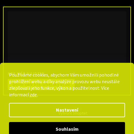
KDE NÁS NAJDETE
Používáme cookies, abychom Vám umožnili pohodlné
prohlížení webu a díky analýze provozu webu neustále
Dolní Valy 515, Uherský Brod
zlepšovali jeho funkce, výkon a použitelnost. Více
informací
zde
.
Nastavení
Vytvořil Shoptet
Souhlasím
Copyright 2026
CarpCentrum
. Všechna práva vyhrazena.