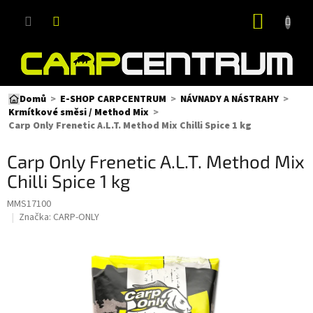
Přejít
NÁKUP
na
obsah
KOŠÍK
Domů
E-SHOP CARPCENTRUM
NÁVNADY A NÁSTRAHY
Krmítkové směsi / Method Mix
Carp Only Frenetic A.L.T. Method Mix Chilli Spice 1 kg
Carp Only Frenetic A.L.T. Method Mix
Chilli Spice 1 kg
MMS17100
Značka:
CARP-ONLY