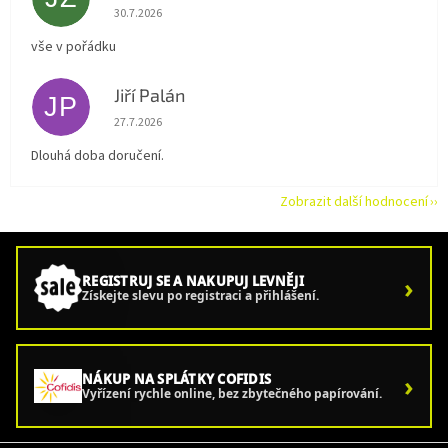
Hodnocení obchodu je 5 z 5 hvězdiček.
30.7.2026
vše v pořádku
Jiří Palán
JP
Hodnocení obchodu je 5 z 5 hvězdiček.
27.7.2026
Dlouhá doba doručení.
Zobrazit další hodnocení
›
REGISTRUJ SE A NAKUPUJ LEVNĚJI
Získejte slevu po registraci a přihlášení.
›
NÁKUP NA SPLÁTKY COFIDIS
Vyřízení rychle online, bez zbytečného papírování.