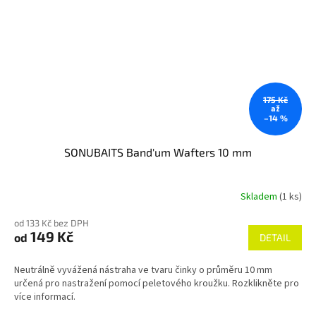
175 Kč
až
–14 %
SONUBAITS Band'um Wafters 10 mm
Skladem
(1 ks)
od 133 Kč bez DPH
149 Kč
od
DETAIL
Neutrálně vyvážená nástraha ve tvaru činky o průměru 10 mm
určená pro nastražení pomocí peletového kroužku. Rozklikněte pro
více informací.