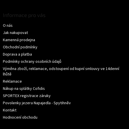
Z
á
p
Informace pro vás
a
O nás
t
í
Jak nakupovat
Kamenná prodejna
Obchodní podmínky
Doprava a platba
Podmínky ochrany osobních údajů
Výměna zboží, reklamace, odstoupení od kupní smlouvy ve 14denní
lhůtě
Reklamace
Nákup na splátky Cofidis
SPORTEX registrace záruky
Povolenky jezera Napajedla - Spytihněv
Kontakt
Hodnocení obchodu