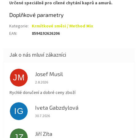
Určené speciálně pro cílené chytání kaprů a amurů.
Doplňkové parametry
Kategorie
:
Krmítkové směsi / Method Mix
EAN
:
8594192626206
Josef Musil
JM
Hodnocení obchodu je 5 z 5 hvězdiček.
2.8.2026
Rychlé doručení a dobré ceny zboží
Iveta Gabzdylová
IG
Hodnocení obchodu je 5 z 5 hvězdiček.
30.7.2026
Jiří Zíta
JZ