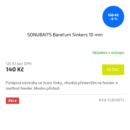
150 Kč
–6 %
SONUBAITS Band'um Sinkers 10 mm
Skladem v eshopu
125 Kč bez DPH
140 Kč
DETAIL
Potápivá nástraha ve tvaru činky, vhodná především na feeder a
method feeder. Mnoho příchutí
Kód:
S1810072
Akce