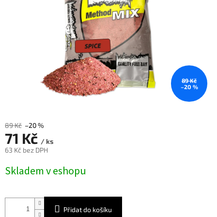
89 Kč
–20 %
89 Kč
–20 %
71 Kč
/ ks
63 Kč bez DPH
Měrná
Skladem v eshopu
cena:
Přidat do košíku