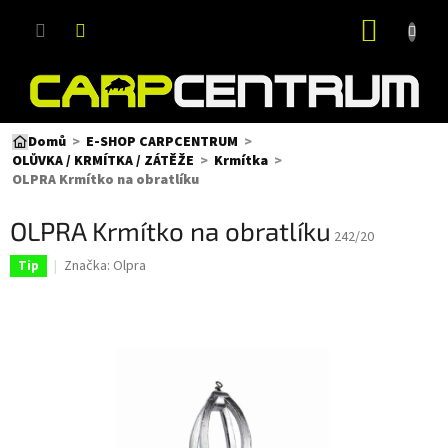
Přejít
NÁKUP
na
obsah
KOŠÍK
Domů
E-SHOP CARPCENTRUM
OLŮVKA / KRMÍTKA / ZÁTĚŽE
Krmítka
OLPRA Krmítko na obratlíku
OLPRA Krmítko na obratlíku
242/20
Značka:
Olpra
Tip