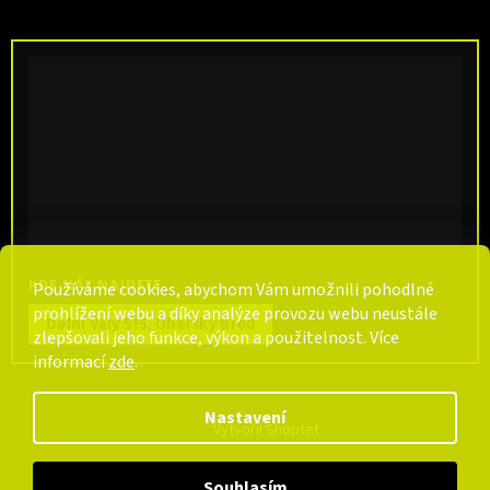
KDE NÁS NAJDETE
Používáme cookies, abychom Vám umožnili pohodlné
prohlížení webu a díky analýze provozu webu neustále
Dolní Valy 515, Uherský Brod
zlepšovali jeho funkce, výkon a použitelnost. Více
informací
zde
.
Nastavení
Vytvořil Shoptet
Souhlasím