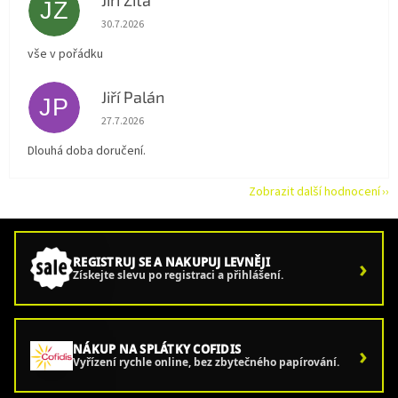
Jiří Zíta
JZ
Hodnocení obchodu je 5 z 5 hvězdiček.
30.7.2026
vše v pořádku
Jiří Palán
JP
Hodnocení obchodu je 5 z 5 hvězdiček.
27.7.2026
Dlouhá doba doručení.
Zobrazit další hodnocení
›
REGISTRUJ SE A NAKUPUJ LEVNĚJI
Získejte slevu po registraci a přihlášení.
›
NÁKUP NA SPLÁTKY COFIDIS
Vyřízení rychle online, bez zbytečného papírování.