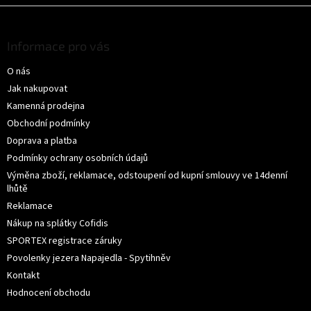
Z
á
p
Informace pro vás
a
O nás
t
í
Jak nakupovat
Kamenná prodejna
Obchodní podmínky
Doprava a platba
Podmínky ochrany osobních údajů
Výměna zboží, reklamace, odstoupení od kupní smlouvy ve 14denní
lhůtě
Reklamace
Nákup na splátky Cofidis
SPORTEX registrace záruky
Povolenky jezera Napajedla - Spytihněv
Kontakt
Hodnocení obchodu