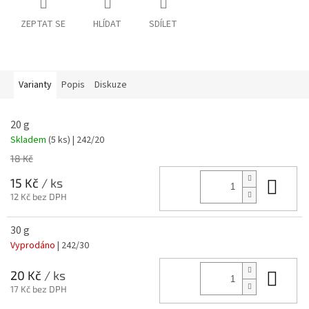
ZEPTAT SE
HLÍDAT
SDÍLET
Varianty
Popis
Diskuze
20 g
Skladem
(5 ks)
| 242/20
18 Kč
Do 
15 Kč
/ ks
12 Kč bez DPH
30 g
Vyprodáno
| 242/30
Do 
20 Kč
/ ks
17 Kč bez DPH