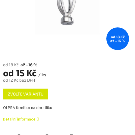
od 18 Kč
až –16 %
od 18 Kč
až –16 %
od
15 Kč
/ ks
od
12 Kč
bez DPH
Měrná
ZVOLTE VARIANTU
cena:
OLPRA Krmítko na obratlíku
Detailní informace