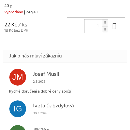
40 g
Vyprodáno
| 242/40
Do 
22 Kč
/ ks
18 Kč bez DPH
Josef Musil
JM
Hodnocení obchodu je 5 z 5 hvězdiček.
2.8.2026
Rychlé doručení a dobré ceny zboží
Iveta Gabzdylová
IG
Hodnocení obchodu je 5 z 5 hvězdiček.
30.7.2026