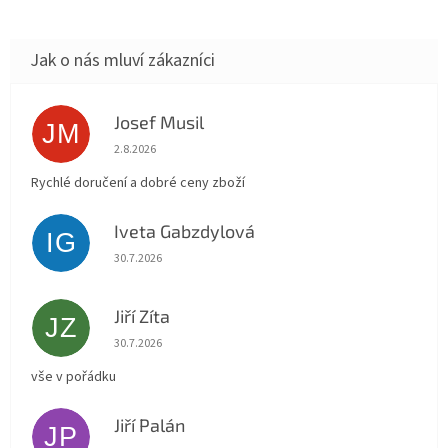
Josef Musil
JM
Hodnocení obchodu je 5 z 5 hvězdiček.
2.8.2026
Rychlé doručení a dobré ceny zboží
Iveta Gabzdylová
IG
Hodnocení obchodu je 5 z 5 hvězdiček.
30.7.2026
Jiří Zíta
JZ
Hodnocení obchodu je 5 z 5 hvězdiček.
30.7.2026
vše v pořádku
Jiří Palán
JP
Hodnocení obchodu je 5 z 5 hvězdiček.