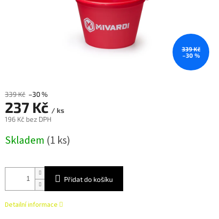
339 Kč
–30 %
339 Kč
–30 %
237 Kč
/ ks
196 Kč bez DPH
Měrná
Skladem
(1 ks)
cena:
Přidat do košíku
Detailní informace