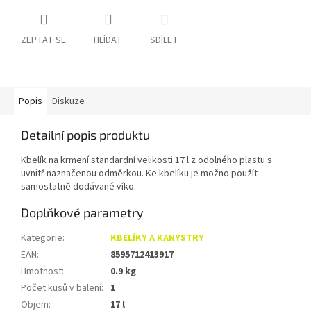
ZEPTAT SE
HLÍDAT
SDÍLET
Popis
Diskuze
Detailní popis produktu
Kbelík na krmení standardní velikosti 17 l z odolného plastu s
uvnitř naznačenou odměrkou. Ke kbelíku je možno použít
samostatně dodávané víko.
Doplňkové parametry
Kategorie
:
KBELÍKY A KANYSTRY
EAN
:
8595712413917
Hmotnost
:
0.9 kg
Počet kusů v balení
:
1
Objem
:
17 l