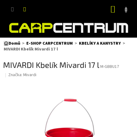
Přejít
NÁKUP
na
obsah
KOŠÍK
Domů
E-SHOP CARPCENTRUM
KBELÍKY A KANYSTRY
MIVARDI Kbelík Mivardi 17 l
MIVARDI Kbelík Mivardi 17 l
M-GBBU17
Značka:
Mivardi