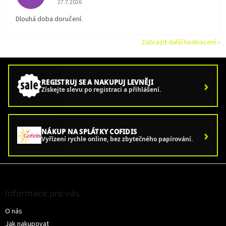
27.7.2026
Dlouhá doba doručení.
Zobrazit další hodnocení
›
REGISTRUJ SE A NAKUPUJ LEVNĚJI
Získejte slevu po registraci a přihlášení.
›
NÁKUP NA SPLÁTKY COFIDIS
Vyřízení rychle online, bez zbytečného papírování.
Z
á
p
Informace pro vás
a
O nás
t
í
Jak nakupovat