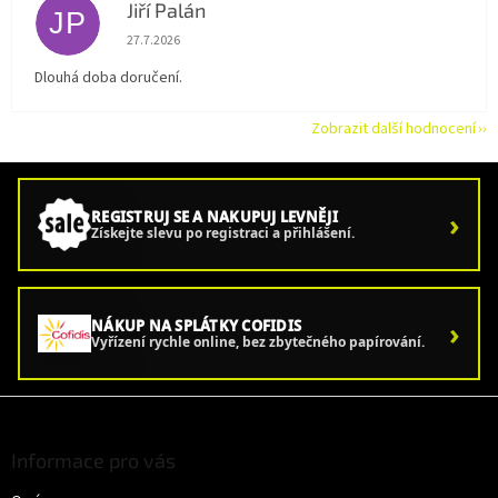
Jiří Palán
JP
Hodnocení obchodu je 5 z 5 hvězdiček.
27.7.2026
Dlouhá doba doručení.
Zobrazit další hodnocení
›
REGISTRUJ SE A NAKUPUJ LEVNĚJI
Získejte slevu po registraci a přihlášení.
›
NÁKUP NA SPLÁTKY COFIDIS
Vyřízení rychle online, bez zbytečného papírování.
Z
á
p
Informace pro vás
a