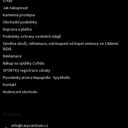
O nás
t
í
Jak nakupovat
Kamenná prodejna
Obchodní podmínky
Doprava a platba
Podmínky ochrany osobních údajů
Výměna zboží, reklamace, odstoupení od kupní smlouvy ve 14denní
lhůtě
Reklamace
Nákup na splátky Cofidis
SPORTEX registrace záruky
Povolenky jezera Napajedla - Spytihněv
Kontakt
Hodnocení obchodu
Kontakt
info
@
carpcentrum.cz