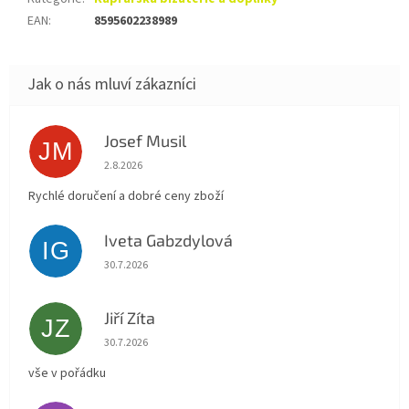
EAN
:
8595602238989
Josef Musil
JM
Hodnocení obchodu je 5 z 5 hvězdiček.
2.8.2026
Rychlé doručení a dobré ceny zboží
Iveta Gabzdylová
IG
Hodnocení obchodu je 5 z 5 hvězdiček.
30.7.2026
Jiří Zíta
JZ
Hodnocení obchodu je 5 z 5 hvězdiček.
30.7.2026
vše v pořádku