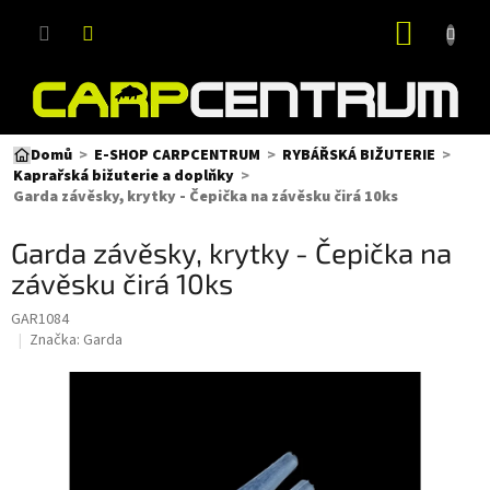
Přejít
NÁKUP
na
obsah
KOŠÍK
Domů
E-SHOP CARPCENTRUM
RYBÁŘSKÁ BIŽUTERIE
Kaprařská bižuterie a doplňky
Garda závěsky, krytky - Čepička na závěsku čirá 10ks
Garda závěsky, krytky - Čepička na
závěsku čirá 10ks
GAR1084
Značka:
Garda