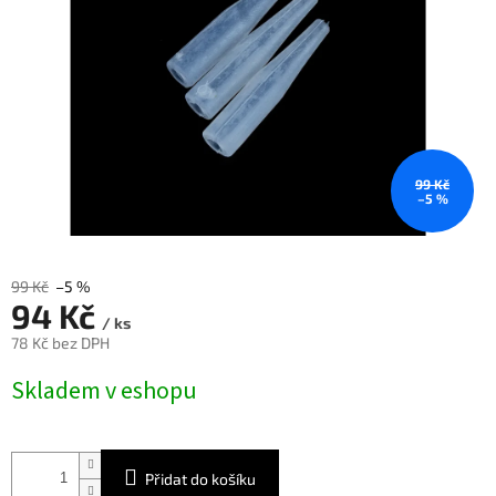
99 Kč
–5 %
99 Kč
–5 %
94 Kč
/ ks
78 Kč bez DPH
Měrná
Skladem v eshopu
cena:
Přidat do košíku