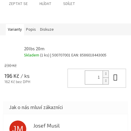
ZEPTAT SE
HLÍDAT
SDÍLET
Varianty
Popis
Diskuze
20lbs 20m
Skladem
(1 ks)
| 500707001
EAN:
8586018443005
230 Kč
Do 
196 Kč
/ ks
162 Kč bez DPH
Josef Musil
JM