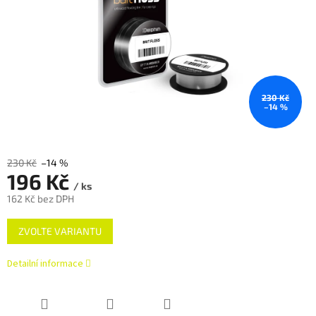
230 Kč
–14 %
230 Kč
–14 %
196 Kč
/ ks
162 Kč bez DPH
Měrná
ZVOLTE VARIANTU
cena:
Detailní informace