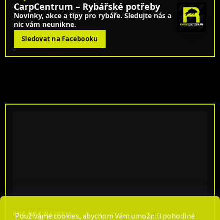
CarpCentrum – Rybářské potřeby
Novinky, akce a tipy pro rybáře. Sledujte nás a
nic vám neunikne.
Sledovat na Facebooku
KDE NÁS NAJDETE
Používáme cookies, abychom Vám umožnili pohodlné