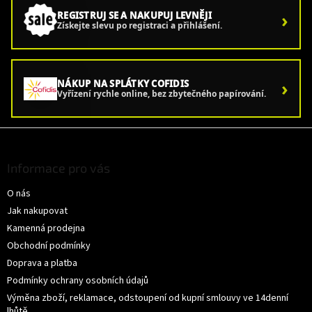
›
REGISTRUJ SE A NAKUPUJ LEVNĚJI
Získejte slevu po registraci a přihlášení.
›
NÁKUP NA SPLÁTKY COFIDIS
Vyřízení rychle online, bez zbytečného papírování.
Z
á
p
Informace pro vás
a
O nás
t
í
Jak nakupovat
Kamenná prodejna
Obchodní podmínky
Doprava a platba
Podmínky ochrany osobních údajů
Výměna zboží, reklamace, odstoupení od kupní smlouvy ve 14denní
lhůtě