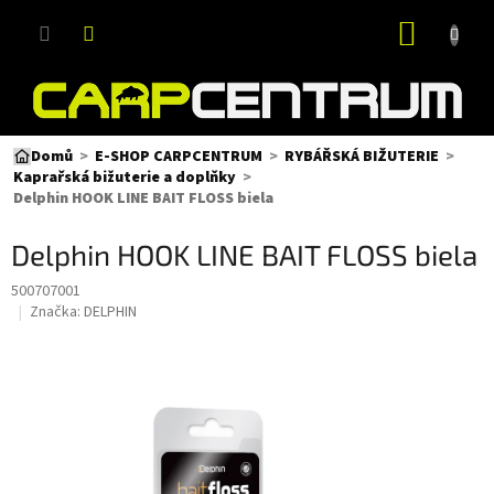
Přejít
NÁKUP
na
obsah
KOŠÍK
Domů
E-SHOP CARPCENTRUM
RYBÁŘSKÁ BIŽUTERIE
Kaprařská bižuterie a doplňky
Delphin HOOK LINE BAIT FLOSS biela
Delphin HOOK LINE BAIT FLOSS biela
500707001
Značka:
DELPHIN