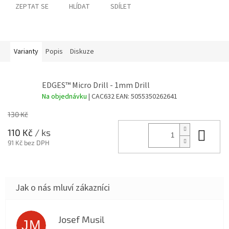
ZEPTAT SE
HLÍDAT
SDÍLET
Varianty
Popis
Diskuze
EDGES™ Micro Drill - 1mm Drill
Na objednávku
| CAC632
EAN:
5055350262641
130 Kč
Do 
110 Kč
/ ks
91 Kč bez DPH
Josef Musil
JM