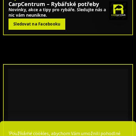
CarpCentrum – Rybářské potřeby
Novinky, akce a tipy pro rybáře. Sledujte nás a
nic vám neunikne.
Sledovat na Facebooku
KDE NÁS NAJDETE
Používáme cookies, abychom Vám umožnili pohodlné