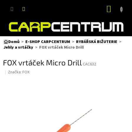
Přejít
NÁKUP
na
obsah
KOŠÍK
Domů
E-SHOP CARPCENTRUM
RYBÁŘSKÁ BIŽUTERIE
FOX vrtáček Micro Drill
Jehly a vrtáčky
FOX vrtáček Micro Drill
CAC632
Značka:
FOX