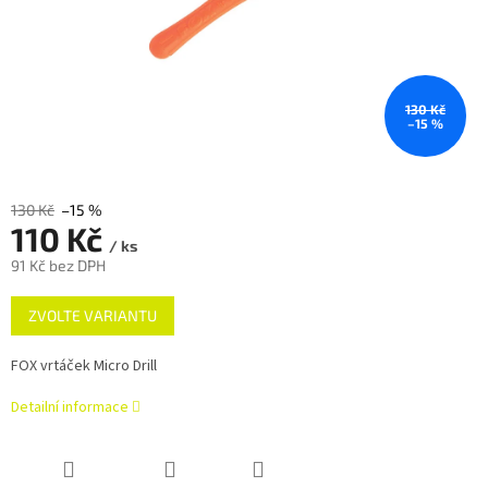
130 Kč
–15 %
130 Kč
–15 %
110 Kč
/ ks
91 Kč bez DPH
Měrná
ZVOLTE VARIANTU
cena:
FOX vrtáček Micro Drill
Detailní informace