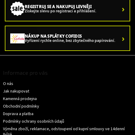
›
REGISTRUJ SE A NAKUPUJ LEVNĚJI
Získejte slevu po registraci a přihlášení.
›
NÁKUP NA SPLÁTKY COFIDIS
Vyřízení rychle online, bez zbytečného papírování.
Z
á
p
Informace pro vás
a
O nás
t
í
Jak nakupovat
Kamenná prodejna
Obchodní podmínky
Doprava a platba
Podmínky ochrany osobních údajů
Výměna zboží, reklamace, odstoupení od kupní smlouvy ve 14denní
lhůtě