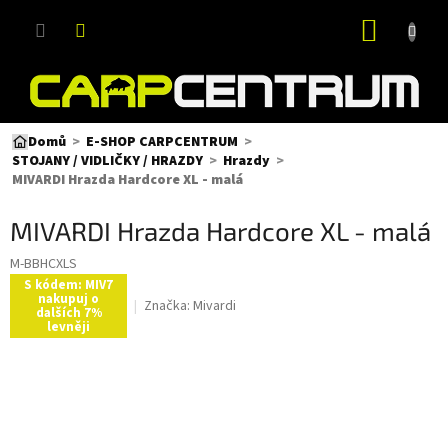
Přejít
NÁKUP
na
obsah
KOŠÍK
Domů
E-SHOP CARPCENTRUM
STOJANY / VIDLIČKY / HRAZDY
Hrazdy
MIVARDI Hrazda Hardcore XL - malá
MIVARDI Hrazda Hardcore XL - malá
M-BBHCXLS
S kódem: MIV7
nakupuj o
Značka:
Mivardi
dalších 7%
levněji