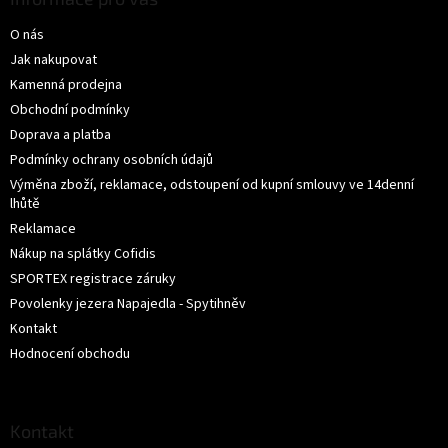
a
O nás
t
í
Jak nakupovat
Kamenná prodejna
Obchodní podmínky
Doprava a platba
Podmínky ochrany osobních údajů
Výměna zboží, reklamace, odstoupení od kupní smlouvy ve 14denní
lhůtě
Reklamace
Nákup na splátky Cofidis
SPORTEX registrace záruky
Povolenky jezera Napajedla - Spytihněv
Kontakt
Hodnocení obchodu
Kontakt