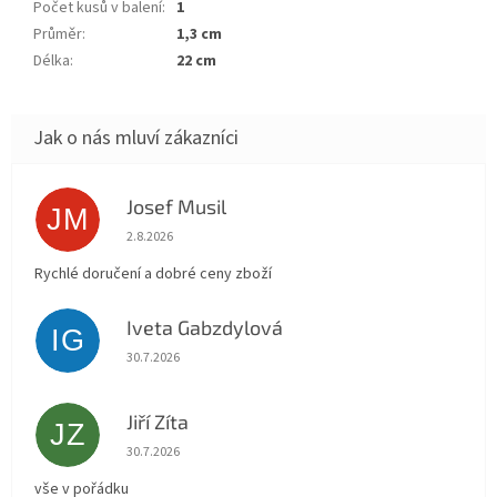
Počet kusů v balení
:
1
Průměr
:
1,3 cm
Délka
:
22 cm
Josef Musil
JM
Hodnocení obchodu je 5 z 5 hvězdiček.
2.8.2026
Rychlé doručení a dobré ceny zboží
Iveta Gabzdylová
IG
Hodnocení obchodu je 5 z 5 hvězdiček.
30.7.2026
Jiří Zíta
JZ
Hodnocení obchodu je 5 z 5 hvězdiček.
30.7.2026
vše v pořádku