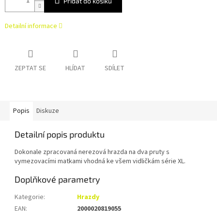
Přidat do košíku
Detailní informace
ZEPTAT SE
HLÍDAT
SDÍLET
Popis
Diskuze
Detailní popis produktu
Dokonale zpracovaná nerezová hrazda na dva pruty s
vymezovacími matkami vhodná ke všem vidličkám série XL.
Doplňkové parametry
Kategorie
:
Hrazdy
EAN
:
2000020819055