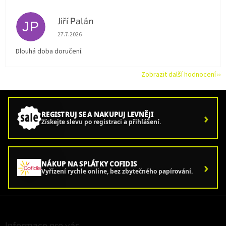
Jiří Palán
JP
Hodnocení obchodu je 5 z 5 hvězdiček.
27.7.2026
Dlouhá doba doručení.
Zobrazit další hodnocení
›
REGISTRUJ SE A NAKUPUJ LEVNĚJI
Získejte slevu po registraci a přihlášení.
›
NÁKUP NA SPLÁTKY COFIDIS
Vyřízení rychle online, bez zbytečného papírování.
Z
á
p
Informace pro vás