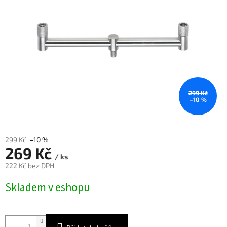
299 Kč
–10 %
299 Kč
–10 %
269 Kč
/ ks
222 Kč bez DPH
Měrná
Skladem v eshopu
cena: