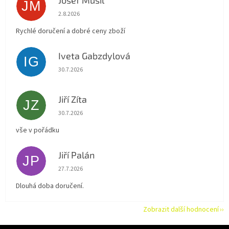
Josef Musil
JM
Hodnocení obchodu je 5 z 5 hvězdiček.
2.8.2026
Rychlé doručení a dobré ceny zboží
Iveta Gabzdylová
IG
Hodnocení obchodu je 5 z 5 hvězdiček.
30.7.2026
Jiří Zíta
JZ
Hodnocení obchodu je 5 z 5 hvězdiček.
30.7.2026
vše v pořádku
Jiří Palán
JP
Hodnocení obchodu je 5 z 5 hvězdiček.
27.7.2026
Dlouhá doba doručení.
Zobrazit další hodnocení