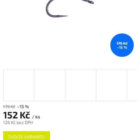
179 Kč
–15 %
179 Kč
–15 %
152 Kč
/ ks
126 Kč bez DPH
Měrná
ZVOLTE VARIANTU
cena: