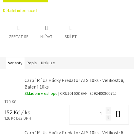
Detailní informace
ZEPTAT SE
HLÍDAT
SDÍLET
Varianty
Popis
Diskuze
Carp´R´Us Háčky Predator ATS 10ks - Velikost: 8,
Balení: 10ks
Skladem v eshopu
| CRU101608
EAN:
8592400860725
179 Kč
Do 
152 Kč
/ ks
126 Kč bez DPH
Carp´R´Us Háčky Predator ATS 10ks - Velikost: 6,