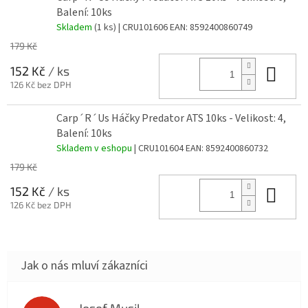
Balení: 10ks
Skladem
(1 ks)
| CRU101606
EAN:
8592400860749
179 Kč
Do 
152 Kč
/ ks
126 Kč bez DPH
Carp´R´Us Háčky Predator ATS 10ks - Velikost: 4,
Balení: 10ks
Skladem v eshopu
| CRU101604
EAN:
8592400860732
179 Kč
Do 
152 Kč
/ ks
126 Kč bez DPH