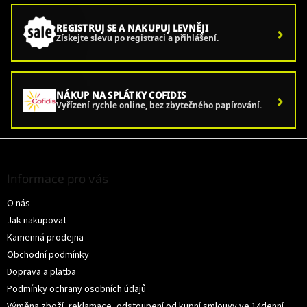
›
REGISTRUJ SE A NAKUPUJ LEVNĚJI
Získejte slevu po registraci a přihlášení.
›
NÁKUP NA SPLÁTKY COFIDIS
Vyřízení rychle online, bez zbytečného papírování.
Z
á
p
Informace pro vás
a
O nás
t
í
Jak nakupovat
Kamenná prodejna
Obchodní podmínky
Doprava a platba
Podmínky ochrany osobních údajů
Výměna zboží, reklamace, odstoupení od kupní smlouvy ve 14denní