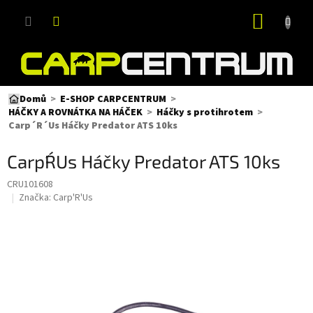
Přejít
NÁKUP
na
obsah
KOŠÍK
Domů
E-SHOP CARPCENTRUM
HÁČKY A ROVNÁTKA NA HÁČEK
Háčky s protihrotem
Carp´R´Us Háčky Predator ATS 10ks
Carp´R´Us Háčky Predator ATS 10ks
CRU101608
Značka:
Carp'R'Us