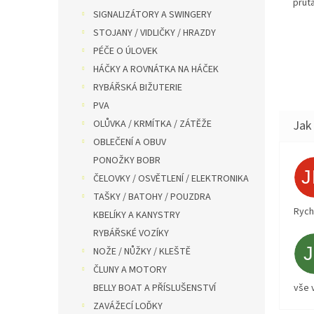
průta
SIGNALIZÁTORY A SWINGERY
STOJANY / VIDLIČKY / HRAZDY
PÉČE O ÚLOVEK
HÁČKY A ROVNÁTKA NA HÁČEK
RYBÁŘSKÁ BIŽUTERIE
PVA
OLŮVKA / KRMÍTKA / ZÁTĚŽE
OBLEČENÍ A OBUV
PONOŽKY BOBR
ČELOVKY / OSVĚTLENÍ / ELEKTRONIKA
TAŠKY / BATOHY / POUZDRA
Rych
KBELÍKY A KANYSTRY
RYBÁŘSKÉ VOZÍKY
NOŽE / NŮŽKY / KLEŠTĚ
ČLUNY A MOTORY
BELLY BOAT A PŘÍSLUŠENSTVÍ
vše 
ZAVÁŽECÍ LOĎKY