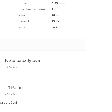
Průměr
:
0,45 mm
Počet kusů v balení
:
1
Délka
:
20 m
Nosnost
:
25 lb
Barva
:
čirá
Iveta Gabzdylová
Hodnocení obchodu je 5 z 5 hvězdiček.
30.7.2026
Jiří Palán
Hodnocení obchodu je 5 z 5 hvězdiček.
27.7.2026
ba doručení.