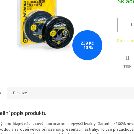
Sklad
cena:
Detailní 
239 Kč
–10 %
TISK
s
Diskuze
ailní popis produktu
ý a poddajný návazcový fluorocarbon nejvyšší kvality. Garantuje 100% nevi
vodou a zároveň velice přirozenou prezentaci nástrahy. To vše při zachován