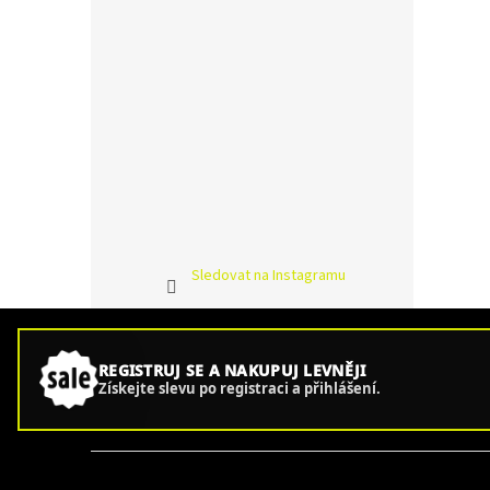
Sledovat na Instagramu
REGISTRUJ SE A NAKUPUJ LEVNĚJI
Získejte slevu po registraci a přihlášení.
Z
á