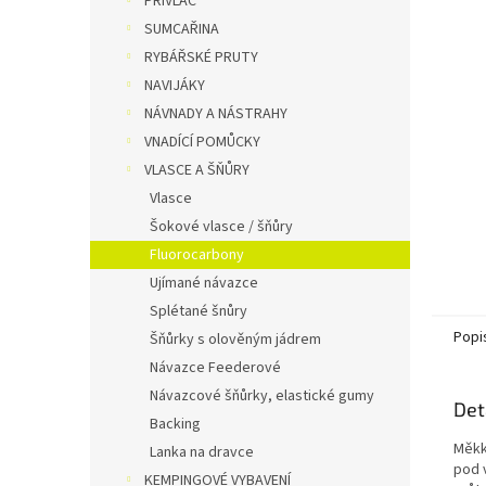
PŘÍVLAČ
n
SUMCAŘINA
e
RYBÁŘSKÉ PRUTY
l
NAVIJÁKY
NÁVNADY A NÁSTRAHY
VNADÍCÍ POMŮCKY
VLASCE A ŠŇŮRY
Vlasce
Šokové vlasce / šňůry
Fluorocarbony
Ujímané návazce
Splétané šnůry
Popi
Šňůrky s olověným jádrem
Návazce Feederové
Návazcové šňůrky, elastické gumy
Det
Backing
Měkk
Lanka na dravce
pod 
KEMPINGOVÉ VYBAVENÍ