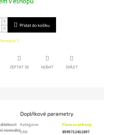
em v eshopu
Přidat do košíku
informace
ZEPTAT SE
HLÍDAT
SDÍLET
Doplňkové parametry
ditelnost
Kategorie
:
Fluorocarbony
í minimální
EAN
:
8595712411807