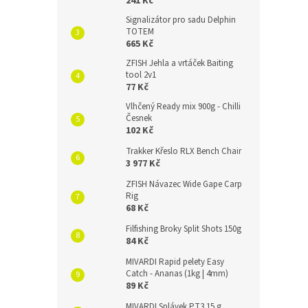
241 Kč
Signalizátor pro sadu Delphin
TOTEM
665 Kč
ZFISH Jehla a vrtáček Baiting
tool 2v1
77 Kč
Vlhčený Ready mix 900g - Chilli
Česnek
102 Kč
Trakker Křeslo RLX Bench Chair
3 977 Kč
ZFISH Návazec Wide Gape Carp
Rig
68 Kč
Filfishing Broky Split Shots 150g
84 Kč
MIVARDI Rapid pelety Easy
Catch - Ananas (1kg | 4mm)
89 Kč
MIVARDI Splávek PT3 15 g