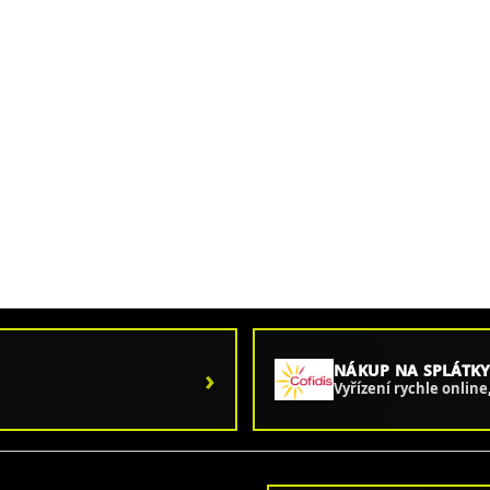
›
NÁKUP NA SPLÁTKY
Vyřízení rychle onlin