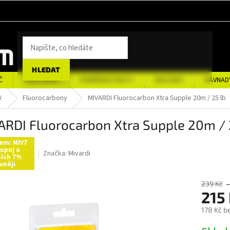
HLEDAT
Č
SUMCAŘINA
RYBÁŘSKÉ PRUTY
NAVIJÁKY
NÁVNAD
Y
Fluorocarbony
MIVARDI Fluorocarbon Xtra Supple 20m / 25 lb
ARDI Fluorocarbon Xtra Supple 20m / 
em: MIV7
upuj o
Značka:
Mivardi
ších 7%
vněji
239 Kč
–
215
178 Kč b
Měrná