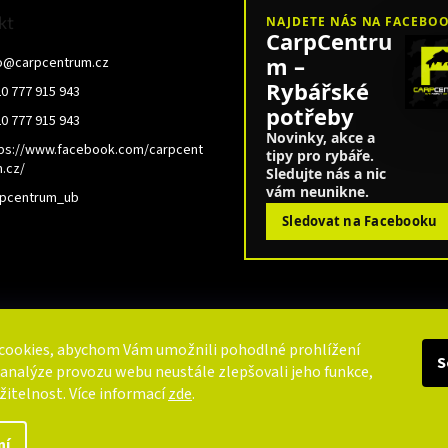
kt
NAJDETE NÁS NA FACEBO
CarpCentru
m –
o
@
carpcentrum.cz
Rybářské
0 777 915 943
potřeby
0 777 915 943
Novinky, akce a
ps://www.facebook.com/carpcent
tipy pro rybáře.
.cz/
Sledujte nás a nic
vám neunikne.
rpcentrum_ub
Sledovat na Facebooku
cookies, abychom Vám umožnili pohodlné prohlížení
S
 analýze provozu webu neustále zlepšovali jeho funkce,
žitelnost. Více informací
zde
.
ní