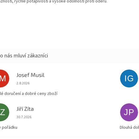
žnosti, rychlé potápivosti a vysoké odolnosti proti oděru.
Josef Musil
JM
IG
Hodnocení obchodu je 5 z 5 hvězdiček.
2.8.2026
lé doručení a dobré ceny zboží
Jiří Zíta
JZ
JP
Hodnocení obchodu je 5 z 5 hvězdiček.
30.7.2026
v pořádku
Dlouhá do