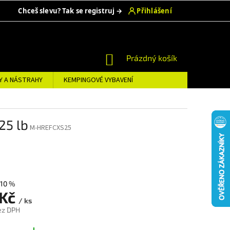
NÁKUPNÍ
Prázdný košík
KOŠÍK
Y A NÁSTRAHY
KEMPINGOVÉ VYBAVENÍ
25 lb
M-HREFCXS25
10 %
 Kč
/ ks
ez DPH