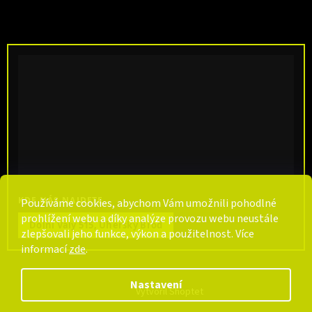
KDE NÁS NAJDETE
Používáme cookies, abychom Vám umožnili pohodlné
prohlížení webu a díky analýze provozu webu neustále
Dolní Valy 515, Uherský Brod
zlepšovali jeho funkce, výkon a použitelnost. Více
informací
zde
.
Nastavení
Vytvořil Shoptet