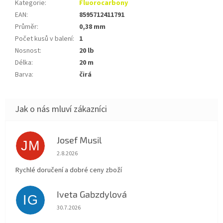
Kategorie
:
Fluorocarbony
EAN
:
8595712411791
Průměr
:
0,38 mm
Počet kusů v balení
:
1
Nosnost
:
20 lb
Délka
:
20 m
Barva
:
čirá
Josef Musil
JM
Hodnocení obchodu je 5 z 5 hvězdiček.
2.8.2026
Rychlé doručení a dobré ceny zboží
Iveta Gabzdylová
IG
Hodnocení obchodu je 5 z 5 hvězdiček.
30.7.2026