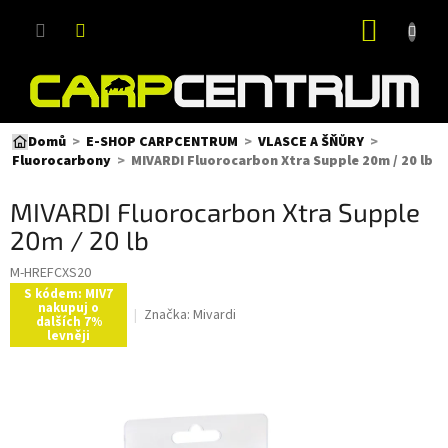
Přejít
NÁKUP
na
obsah
KOŠÍK
Domů
E-SHOP CARPCENTRUM
VLASCE A ŠŇŮRY
MIVARDI Fluorocarbon Xtra Supple 20m / 20 lb
Fluorocarbony
MIVARDI Fluorocarbon Xtra Supple
20m / 20 lb
M-HREFCXS20
S kódem: MIV7
nakupuj o
Značka:
Mivardi
dalších 7%
levněji