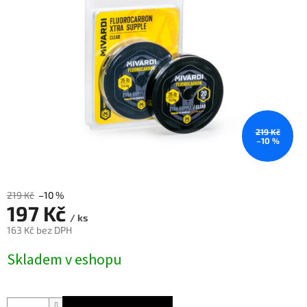
219 Kč
–10 %
219 Kč
–10 %
197 Kč
/ ks
163 Kč bez DPH
Měrná
Skladem v eshopu
cena: