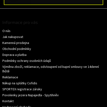
Z
á
p
Informace pro vás
a
O nás
t
í
Jak nakupovat
Kamenná prodejna
Obchodní podmínky
Doprava a platba
Podmínky ochrany osobních údajů
Výměna zboží, reklamace, odstoupení od kupní smlouvy ve 14denní
lhůtě
Reklamace
Nákup na splátky Cofidis
SPORTEX registrace záruky
Povolenky jezera Napajedla - Spytihněv
Kontakt