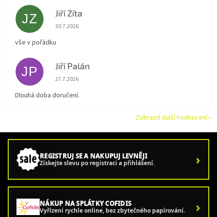
Jiří Zíta
JZ
Hodnocení obchodu je 5 z 5 hvězdiček.
30.7.2026
vše v pořádku
Jiří Palán
JP
Hodnocení obchodu je 5 z 5 hvězdiček.
27.7.2026
Dlouhá doba doručení.
Zobrazit další hodnocení
›
REGISTRUJ SE A NAKUPUJ LEVNĚJI
Získejte slevu po registraci a přihlášení.
›
NÁKUP NA SPLÁTKY COFIDIS
Vyřízení rychle online, bez zbytečného papírování.