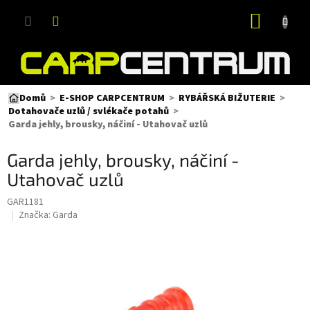
Přejít
NÁKUP
na
obsah
KOŠÍK
Domů
E-SHOP CARPCENTRUM
RYBÁŘSKÁ BIŽUTERIE
Dotahovače uzlů / svlékače potahů
Garda jehly, brousky, náčiní - Utahovač uzlů
Garda jehly, brousky, náčiní -
Utahovač uzlů
GAR1181
Značka:
Garda