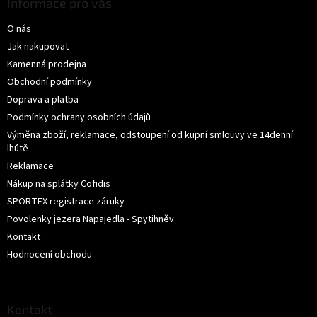
p
Informace pro vás
a
O nás
t
í
Jak nakupovat
Kamenná prodejna
Obchodní podmínky
Doprava a platba
Podmínky ochrany osobních údajů
Výměna zboží, reklamace, odstoupení od kupní smlouvy ve 14denní
lhůtě
Reklamace
Nákup na splátky Cofidis
SPORTEX registrace záruky
Povolenky jezera Napajedla - Spytihněv
Kontakt
Hodnocení obchodu
Kontakt