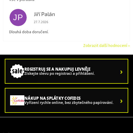
Jiří Palán
JP
Hodnocení obchodu je 5 z 5 hvězdiček.
27.7.2026
Dlouhá doba doručení.
Zobrazit další hodnocení
›
REGISTRUJ SE A NAKUPUJ LEVNĚJI
Získejte slevu po registraci a přihlášení.
›
NÁKUP NA SPLÁTKY COFIDIS
Vyřízení rychle online, bez zbytečného papírování.
Z
á