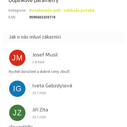
Doplňkové parametry
Kategorie
:
Dotahovače uzlů / svlékače potahů
EAN
:
8595602238774
Josef Musil
JM
Hodnocení obchodu je 5 z 5 hvězdiček.
2.8.2026
Rychlé doručení a dobré ceny zboží
Iveta Gabzdylová
IG
Hodnocení obchodu je 5 z 5 hvězdiček.
30.7.2026
Jiří Zíta
JZ
Hodnocení obchodu je 5 z 5 hvězdiček.
30.7.2026
vše v pořádku