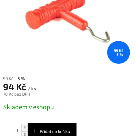
99 Kč
–5 %
99 Kč
–5 %
94 Kč
/ ks
78 Kč bez DPH
Měrná
Skladem v eshopu
cena:
Přidat do košíku