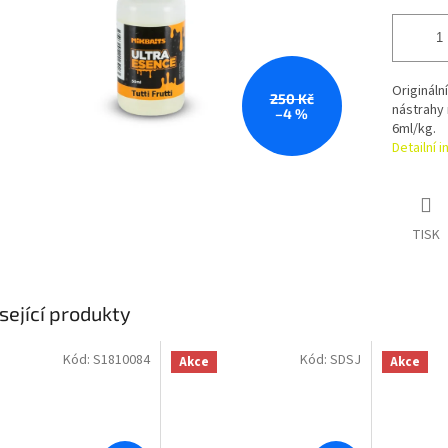
Originální
250 Kč
nástrahy 
–4 %
6ml/kg.
Detailní 
TISK
sející produkty
Kód:
S1810084
Kód:
SDSJ
Akce
Akce