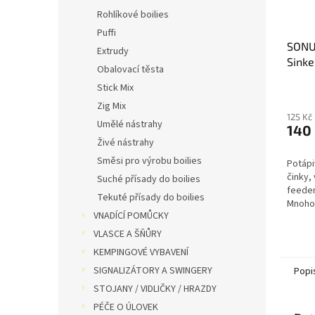
Rohlíkové boilies
Puffi
SONU
Extrudy
Sink
Obalovací těsta
Stick Mix
Zig Mix
125 Kč
Umělé nástrahy
140
Živé nástrahy
Směsi pro výrobu boilies
Potápi
činky,
Suché přísady do boilies
feeder
Tekuté přísady do boilies
Mnoho 
VNADÍCÍ POMŮCKY
VLASCE A ŠŇŮRY
KEMPINGOVÉ VYBAVENÍ
SIGNALIZÁTORY A SWINGERY
Popi
STOJANY / VIDLIČKY / HRAZDY
PÉČE O ÚLOVEK