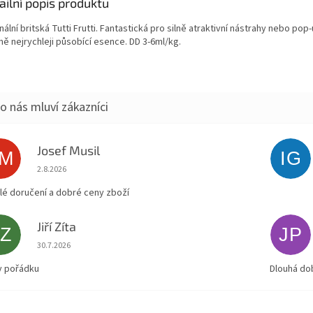
ailní popis produktu
nální britská Tutti Frutti. Fantastická pro silně atraktivní nástrahy nebo pop
mě nejrychleji působící esence. DD 3-6ml/kg.
Josef Musil
JM
IG
Hodnocení obchodu je 5 z 5 hvězdiček.
2.8.2026
lé doručení a dobré ceny zboží
Jiří Zíta
JZ
JP
Hodnocení obchodu je 5 z 5 hvězdiček.
30.7.2026
v pořádku
Dlouhá do