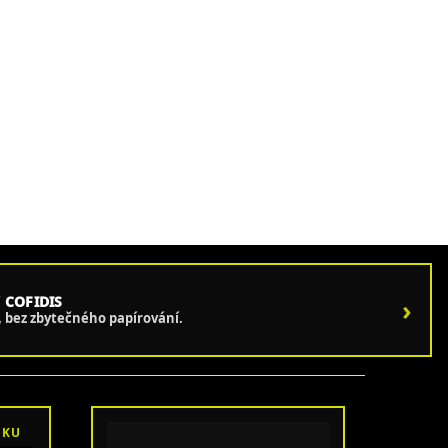
 COFIDIS
›
e, bez zbytečného papírování.
OKU