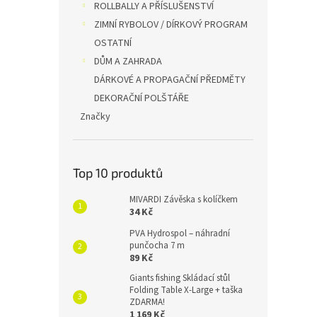
ROLLBALLY A PŘÍSLUŠENSTVÍ
ZIMNÍ RYBOLOV / DÍRKOVÝ PROGRAM
OSTATNÍ
DŮM A ZAHRADA
DÁRKOVÉ A PROPAGAČNÍ PŘEDMĚTY
DEKORAČNÍ POLŠTÁŘE
Značky
Top 10 produktů
MIVARDI Závěska s kolíčkem
34 Kč
PVA Hydrospol – náhradní
punčocha 7 m
89 Kč
Giants fishing Skládací stůl
Folding Table X-Large + taška
ZDARMA!
1 169 Kč