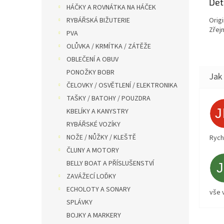
Det
HÁČKY A ROVNÁTKA NA HÁČEK
RYBÁŘSKÁ BIŽUTERIE
Origi
Zřej
PVA
OLŮVKA / KRMÍTKA / ZÁTĚŽE
OBLEČENÍ A OBUV
PONOŽKY BOBR
ČELOVKY / OSVĚTLENÍ / ELEKTRONIKA
TAŠKY / BATOHY / POUZDRA
KBELÍKY A KANYSTRY
RYBÁŘSKÉ VOZÍKY
NOŽE / NŮŽKY / KLEŠTĚ
Rych
ČLUNY A MOTORY
BELLY BOAT A PŘÍSLUŠENSTVÍ
ZAVÁŽECÍ LOĎKY
ECHOLOTY A SONARY
vše 
SPLÁVKY
BOJKY A MARKERY