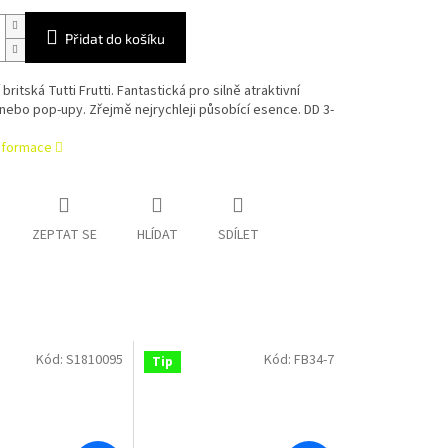
Přidat do košíku
 britská Tutti Frutti. Fantastická pro silně atraktivní
nebo pop-upy. Zřejmě nejrychleji působící esence. DD 3-
informace
ZEPTAT SE
HLÍDAT
SDÍLET
Kód:
S1810095
Kód:
FB34-7
Tip