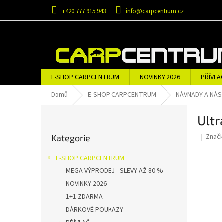
Přejít
+420 777 915 943
info@carpcentrum.cz
na
obsah
E-SHOP CARPCENTRUM
NOVINKY 2026
PŘÍVLA
OBLEČENÍ A OBUV
ZNAČKY
Domů
E-SHOP CARPCENTRUM
NÁVNADY A NÁ
P
Ultr
o
Přeskočit
s
Znač
Kategorie
kategorie
t
r
E-SHOP CARPCENTRUM
a
MEGA VÝPRODEJ - SLEVY AŽ 80 %
n
NOVINKY 2026
n
í
1+1 ZDARMA
p
DÁRKOVÉ POUKAZY
a