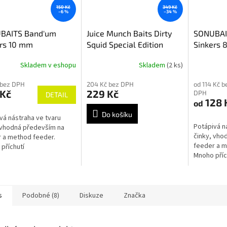
150 Kč
349 Kč
–6 %
–34 %
BAITS Band'um
Juice Munch Baits Dirty
SONUBAI
ers 10 mm
Squid Special Edition
Sinkers 
100ml
Skladem v eshopu
Skladem
(2 ks)
 bez DPH
204 Kč bez DPH
od 114 Kč b
 Kč
229 Kč
DPH
DETAIL
128 
od
Do košíku
vá nástraha ve tvaru
Potápivá n
 vhodná především na
činky, vho
 a method feeder.
feeder a m
příchutí
Mnoho příc
s
Podobné (8)
Diskuze
Značka