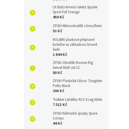
LK Baits krmná raketa Spyder
Spod Full Orange
459 Kč
ZFISH Mikroobratlík s kroužkem
53 Kč
KOLIBRI plastové přepravní
kolečka se základnou tmavě
šedé
1 844 Kč
ZFISH Obratlík Ronnie Rig
Swivel Matt vel.12
80 Kč
ZFISH Plastické Olovo Tungsten
Putty Black
206 Kč
Trakker Lehátko RLX 8 Leg Wide
7 513 Kč
ZFISH Náhradní spojky Spare
Crimps
44 Kč