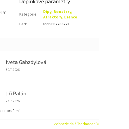
Doplňkové parametry
-upy.
Dipy, Boostery,
Kategorie
:
Atraktory, Esence
EAN
:
8595602206223
Iveta Gabzdylová
Hodnocení obchodu je 5 z 5 hvězdiček.
30.7.2026
Jiří Palán
Hodnocení obchodu je 5 z 5 hvězdiček.
27.7.2026
ba doručení.
Zobrazit další hodnocení