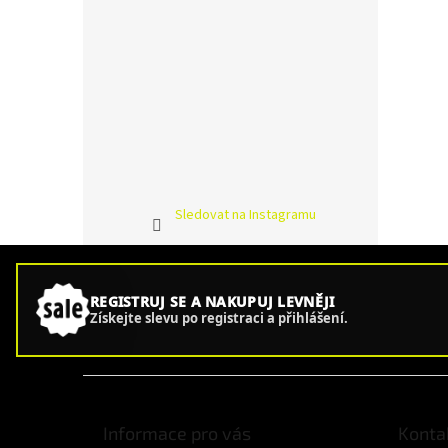
Sledovat na Instagramu
REGISTRUJ SE A NAKUPUJ LEVNĚJI
Získejte slevu po registraci a přihlášení.
Z
á
p
Informace pro vás
Konta