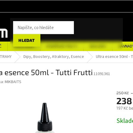
HLEDAT
Č
SUMCAŘINA
RYBÁŘSKÉ PRUTY
NAVIJÁKY
NÁVNAD
STRAHY
Dipy, Boostery, Atraktory, Esence
Ultra esence 50ml - Tu
a esence 50ml - Tutti Frutti
11091361
ka:
MIKBAITS
250 Kč
238
197 Kč b
Měrná
Sklad
cena: