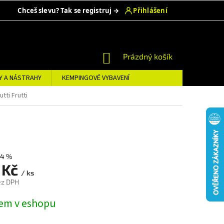
NÁKUPNÍ
Prázdný košík
KOŠÍK
Y A NÁSTRAHY
KEMPINGOVÉ VYBAVENÍ
tti Frutti
–4 %
 Kč
/ ks
ez DPH
em v eshopu