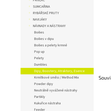
PŘÍVLAČ
n
SUMCAŘINA
e
RYBÁŘSKÉ PRUTY
l
NAVIJÁKY
NÁVNADY A NÁSTRAHY
Boilies
Boilies v dipu
Boilies a pelety krmné
Pop up
Pelety
Dumbles
Dipy, Boostery, Atraktory, Esence
Souvi
Krmítkové směsi / Method Mix
Powder dipy
Neutrálně vyvážené nástrahy
Partikly
Kukuřice nástraha
Feeder