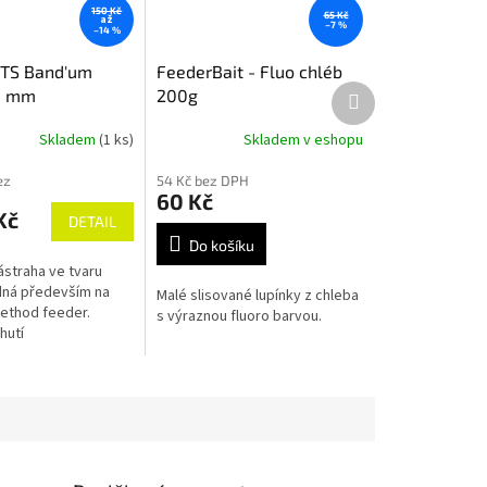
150 Kč
65 Kč
až
–7 %
–14 %
TS Band'um
FeederBait - Fluo chléb
Další
8 mm
200g
produkt
Skladem
(1 ks)
Skladem v eshopu
ez
54 Kč bez DPH
60 Kč
Kč
DETAIL
Do košíku
ástraha ve tvaru
dná především na
Malé slisované lupínky z chleba
ethod feeder.
s výraznou fluoro barvou.
hutí