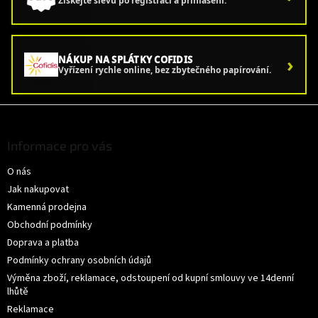
Získejte slevu po registraci a přihlášení.
›
NÁKUP NA SPLÁTKY COFIDIS
Vyřízení rychle online, bez zbytečného papírování.
Z
á
p
Informace pro vás
a
O nás
t
í
Jak nakupovat
Kamenná prodejna
Obchodní podmínky
Doprava a platba
Podmínky ochrany osobních údajů
Výměna zboží, reklamace, odstoupení od kupní smlouvy ve 14denní
lhůtě
Reklamace