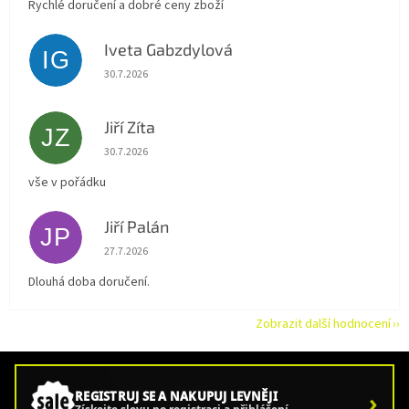
Rychlé doručení a dobré ceny zboží
Iveta Gabzdylová
IG
Hodnocení obchodu je 5 z 5 hvězdiček.
30.7.2026
Jiří Zíta
JZ
Hodnocení obchodu je 5 z 5 hvězdiček.
30.7.2026
vše v pořádku
Jiří Palán
JP
Hodnocení obchodu je 5 z 5 hvězdiček.
27.7.2026
Dlouhá doba doručení.
Zobrazit další hodnocení
›
REGISTRUJ SE A NAKUPUJ LEVNĚJI