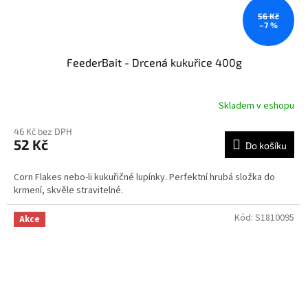
56 Kč
–7 %
FeederBait - Drcená kukuřice 400g
Skladem v eshopu
46 Kč bez DPH
52 Kč
Do košíku
Corn Flakes nebo-li kukuřičné lupínky. Perfektní hrubá složka do
krmení, skvěle stravitelné.
Kód:
S1810095
Akce