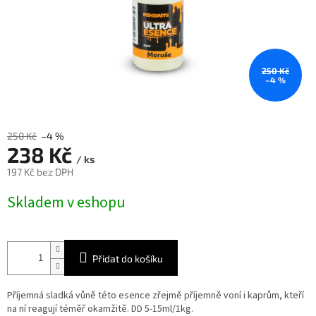
250 Kč
–4 %
250 Kč
–4 %
238 Kč
/ ks
197 Kč bez DPH
Měrná
Skladem v eshopu
cena:
Přidat do košíku
Příjemná sladká vůně této esence zřejmě příjemně voní i kaprům, kteří
na ní reagují téměř okamžitě. DD 5-15ml/1kg.