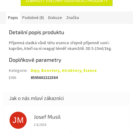
ZOBRAZIT VŠECHNY SOUVISEJÍCÍ PRODUKTY
Popis
Podobné (8)
Diskuze
Značka
Detailní popis produktu
Příjemná sladká vůně této esence zřejmě příjemně voní i
kaprům, kteří na ní reagují téměř okamžitě. DD 5-15ml/1kg.
Doplňkové parametry
Kategorie
:
Dipy, Boostery, Atraktory, Esence
EAN
:
8595602222384
Josef Musil
JM
Hodnocení obchodu je 5 z 5 hvězdiček.
2.8.2026