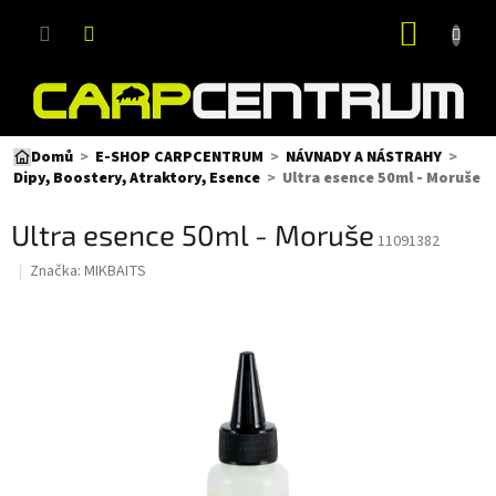
Přejít
NÁKUP
na
obsah
KOŠÍK
Domů
E-SHOP CARPCENTRUM
NÁVNADY A NÁSTRAHY
Ultra esence 50ml - Moruše
Dipy, Boostery, Atraktory, Esence
Ultra esence 50ml - Moruše
11091382
Značka:
MIKBAITS