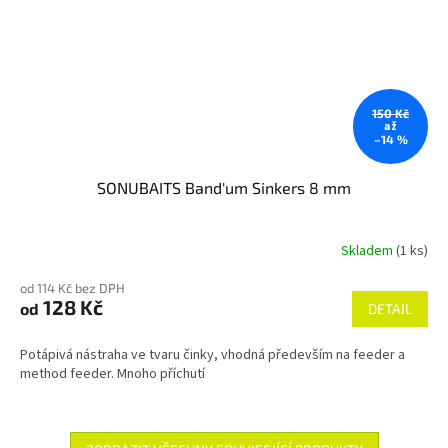
150 Kč
až
–14 %
SONUBAITS Band'um Sinkers 8 mm
Skladem
(1 ks)
od 114 Kč bez DPH
128 Kč
od
DETAIL
Potápivá nástraha ve tvaru činky, vhodná především na feeder a
method feeder. Mnoho příchutí