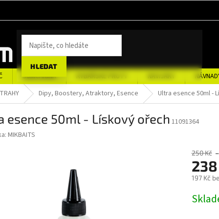
HLEDAT
Č
SUMCAŘINA
RYBÁŘSKÉ PRUTY
NAVIJÁKY
NÁVNAD
STRAHY
Dipy, Boostery, Atraktory, Esence
Ultra esence 50ml - 
a esence 50ml - Lískový ořech
11091364
ka:
MIKBAITS
250 Kč
238
197 Kč b
Měrná
Sklad
cena: