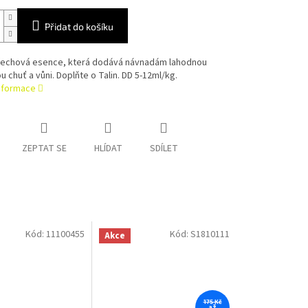
Přidat do košíku
řechová esence, která dodává návnadám lahodnou
 chuť a vůni. Doplňte o Talin. DD 5-12ml/kg.
informace
ZEPTAT SE
HLÍDAT
SDÍLET
Kód:
11100455
Kód:
S1810111
Akce
175 Kč
až