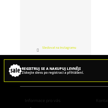
Sledovat na Instagramu
REGISTRUJ SE A NAKUPUJ LEVNĚJI
Získejte slevu po registraci a přihlášení.
Z
á
p
Informace pro vás
Konta
a