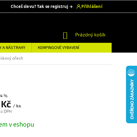
NÁKUPNÍ
Prázdný košík
KOŠÍK
Y A NÁSTRAHY
KEMPINGOVÉ VYBAVENÍ
Lískový ořech
–4 %
 Kč
/ ks
ez DPH
em v eshopu