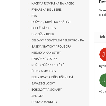
Det
HÁČKY A ROVNÁTKA NA HÁČEK
RYBÁŘSKÁ BIŽUTERIE
Skvě
o Tal
PVA
OLŮVKA / KRMÍTKA / ZÁTĚŽE
OBLEČENÍ A OBUV
PONOŽKY BOBR
ČELOVKY / OSVĚTLENÍ / ELEKTRONIKA
TAŠKY / BATOHY / POUZDRA
KBELÍKY A KANYSTRY
RYBÁŘSKÉ VOZÍKY
NOŽE / NŮŽKY / KLEŠTĚ
Rych
ČLUNY A MOTORY
BELLY BOAT A PŘÍSLUŠENSTVÍ
ZAVÁŽECÍ LOĎKY
ECHOLOTY A SONARY
vše 
SPLÁVKY
BOJKY A MARKERY