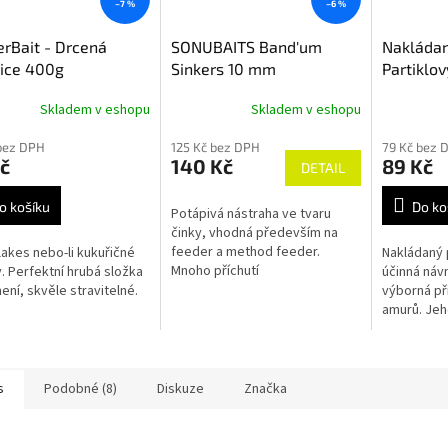
–7 %
–6 %
rBait - Drcená
SONUBAITS Band'um
Nakládaný
ice 400g
Sinkers 10 mm
Partiklov
(kukuřice
Skladem v eshopu
Skladem v eshopu
bez DPH
125 Kč bez DPH
79 Kč bez 
č
140 Kč
89 Kč
DETAIL
o košíku
Do ko
Potápivá nástraha ve tvaru
činky, vhodná především na
feeder a method feeder.
lakes nebo-li kukuřičné
Nakládaný p
Mnoho příchutí
y. Perfektní hrubá složka
účinná náv
ení, skvěle stravitelné.
výborná při
amurů. Jeh
přirozenost
a měkkost, 
dá...
s
Podobné (8)
Diskuze
Značka