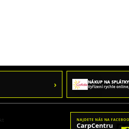
›
NÁKUP NA SPLÁTKY
Vyřízení rychle onlin
kt
NAJDETE NÁS NA FACEBO
CarpCentru