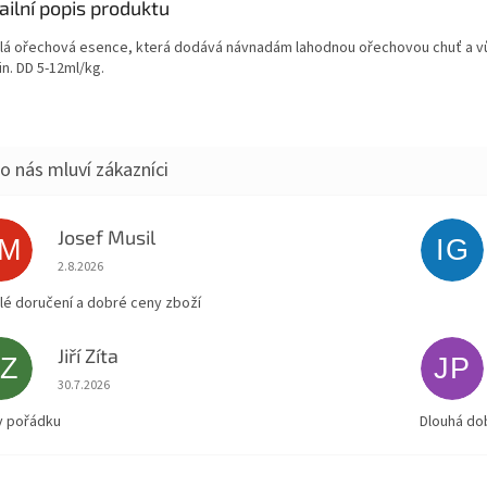
ailní popis produktu
lá ořechová esence, která dodává návnadám lahodnou ořechovou chuť a vů
in. DD 5-12ml/kg.
Josef Musil
JM
IG
Hodnocení obchodu je 5 z 5 hvězdiček.
2.8.2026
lé doručení a dobré ceny zboží
Jiří Zíta
JZ
JP
Hodnocení obchodu je 5 z 5 hvězdiček.
30.7.2026
v pořádku
Dlouhá do