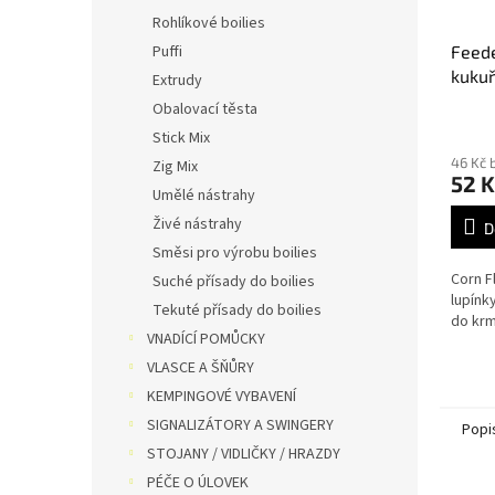
Rohlíkové boilies
Puffi
Feede
kukuř
Extrudy
Obalovací těsta
Stick Mix
46 Kč 
Zig Mix
52 K
Umělé nástrahy
Živé nástrahy
D
Směsi pro výrobu boilies
Corn F
Suché přísady do boilies
lupínk
Tekuté přísady do boilies
do krm
VNADÍCÍ POMŮCKY
VLASCE A ŠŇŮRY
KEMPINGOVÉ VYBAVENÍ
SIGNALIZÁTORY A SWINGERY
Popi
STOJANY / VIDLIČKY / HRAZDY
PÉČE O ÚLOVEK