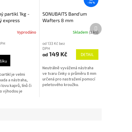
–14 %
 partikl 1kg -
SONUBAITS Band'um
ý express
Wafters 8 mm
Další
, pšenice, řepka)
produkt
Vyprodáno
Skladem
(1 ks)
DPH
od 133 Kč bez
DPH
149 Kč
od
DETAIL
šíku
Neutrálně vyvážená nástraha
ve tvaru činky o průměru 8 mm
artikl je velmi
určená pro nastražení pomocí
nada a nástraha,
peletového kroužku.
 lovu kaprů, línů či
Rozklikněte pro více informací.
o výhodou je
, optimální velikost
a také to, že se