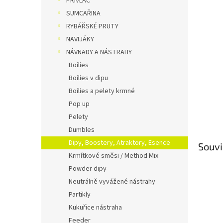
PŘÍVLAČ
n
SUMCAŘINA
e
RYBÁŘSKÉ PRUTY
l
NAVIJÁKY
NÁVNADY A NÁSTRAHY
Boilies
Boilies v dipu
Boilies a pelety krmné
Pop up
Pelety
Dumbles
Dipy, Boostery, Atraktory, Esence
Souvi
Krmítkové směsi / Method Mix
Powder dipy
Neutrálně vyvážené nástrahy
Partikly
Kukuřice nástraha
Feeder