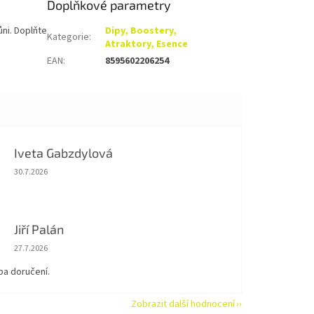
Doplňkové parametry
ni. Doplňte
Dipy, Boostery,
Kategorie
:
Atraktory, Esence
EAN
:
8595602206254
Iveta Gabzdylová
Hodnocení obchodu je 5 z 5 hvězdiček.
30.7.2026
Jiří Palán
Hodnocení obchodu je 5 z 5 hvězdiček.
27.7.2026
ba doručení.
Zobrazit další hodnocení