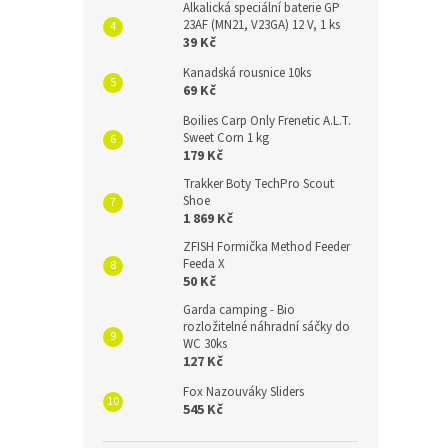
Alkalická speciální baterie GP
23AF (MN21, V23GA) 12 V, 1 ks
39 Kč
Kanadská rousnice 10ks
69 Kč
Boilies Carp Only Frenetic A.L.T.
Sweet Corn 1 kg
179 Kč
Trakker Boty TechPro Scout
Shoe
1 869 Kč
ZFISH Formička Method Feeder
Feeda X
50 Kč
Garda camping - Bio
rozložitelné náhradní sáčky do
WC 30ks
127 Kč
Fox Nazouváky Sliders
545 Kč