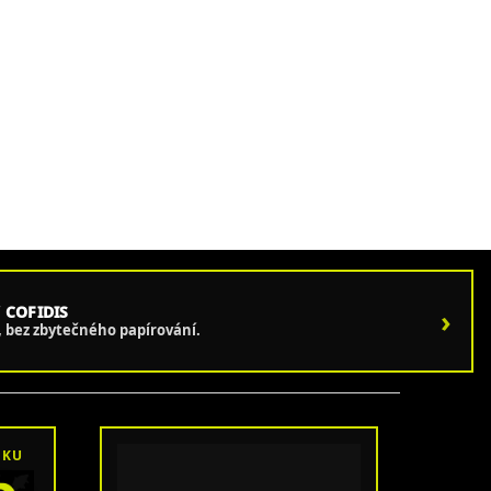
 COFIDIS
›
e, bez zbytečného papírování.
OKU