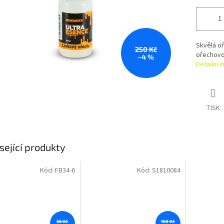
Skvělá o
250 Kč
ořechovou
–4 %
Detailní 
TISK
sející produkty
Kód:
FB34-6
Kód:
S1810084
56 Kč
150 Kč