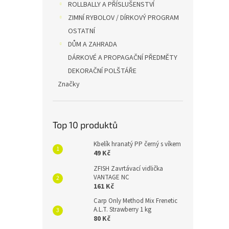
ROLLBALLY A PŘÍSLUŠENSTVÍ
ZIMNÍ RYBOLOV / DÍRKOVÝ PROGRAM
OSTATNÍ
DŮM A ZAHRADA
DÁRKOVÉ A PROPAGAČNÍ PŘEDMĚTY
DEKORAČNÍ POLŠTÁŘE
Značky
Top 10 produktů
Kbelík hranatý PP černý s víkem
49 Kč
ZFISH Zavrtávací vidlička
VANTAGE NC
161 Kč
Carp Only Method Mix Frenetic
A.L.T. Strawberry 1 kg
80 Kč