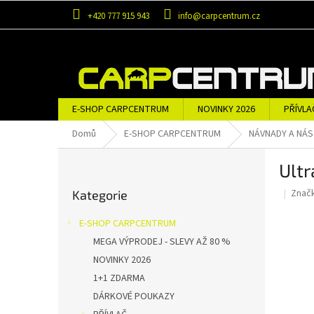
Přejít
+420 777 915 943
info@carpcentrum.cz
na
obsah
E-SHOP CARPCENTRUM
NOVINKY 2026
PŘÍVLA
OBLEČENÍ A OBUV
ZNAČKY
Domů
E-SHOP CARPCENTRUM
NÁVNADY A NÁ
P
Ultr
o
Přeskočit
s
Znač
Kategorie
kategorie
t
r
E-SHOP CARPCENTRUM
a
MEGA VÝPRODEJ - SLEVY AŽ 80 %
n
NOVINKY 2026
n
í
1+1 ZDARMA
p
DÁRKOVÉ POUKAZY
a