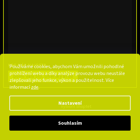
KDE NÁS NAJDETE
Používáme cookies, abychom Vám umožnili pohodlné
prohlížení webu a díky analýze provozu webu neustále
Dolní Valy 515, Uherský Brod
zlepšovali jeho funkce, výkon a použitelnost. Více
informací
zde
.
Nastavení
Vytvořil Shoptet
Souhlasím
Copyright 2026
CarpCentrum
. Všechna práva vyhrazena.