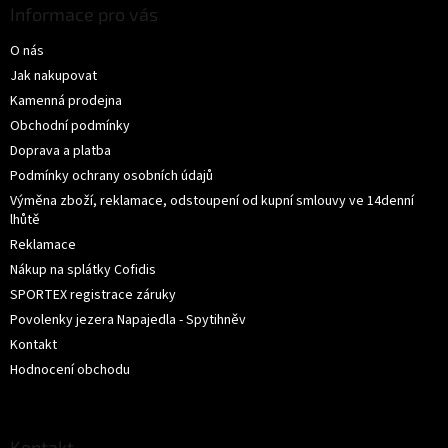
p
Informace pro vás
a
O nás
t
í
Jak nakupovat
Kamenná prodejna
Obchodní podmínky
Doprava a platba
Podmínky ochrany osobních údajů
Výměna zboží, reklamace, odstoupení od kupní smlouvy ve 14denní
lhůtě
Reklamace
Nákup na splátky Cofidis
SPORTEX registrace záruky
Povolenky jezera Napajedla - Spytihněv
Kontakt
Hodnocení obchodu
Kontakt