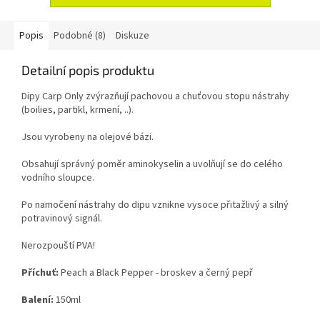
Popis
Podobné (8)
Diskuze
Detailní popis produktu
Dipy Carp Only zvýrazňují pachovou a chuťovou stopu nástrahy
(boilies, partikl, krmení, ..).
Jsou vyrobeny na olejové bázi.
Obsahují správný poměr aminokyselin a uvolňují se do celého
vodního sloupce.
Po namočení nástrahy do dipu vznikne vysoce přitažlivý a silný
potravinový signál.
Nerozpouští PVA!
Příchuť:
Peach a Black Pepper - broskev a černý pepř
Balení:
150ml