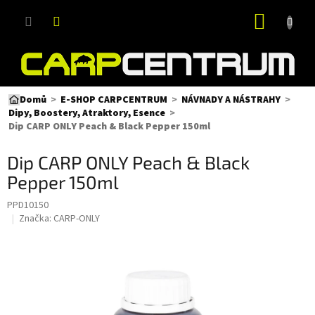
Přejít
NÁKUP
na
obsah
KOŠÍK
Domů
E-SHOP CARPCENTRUM
NÁVNADY A NÁSTRAHY
Dipy, Boostery, Atraktory, Esence
Dip CARP ONLY Peach & Black Pepper 150ml
Dip CARP ONLY Peach & Black
Pepper 150ml
PPD10150
Značka:
CARP-ONLY