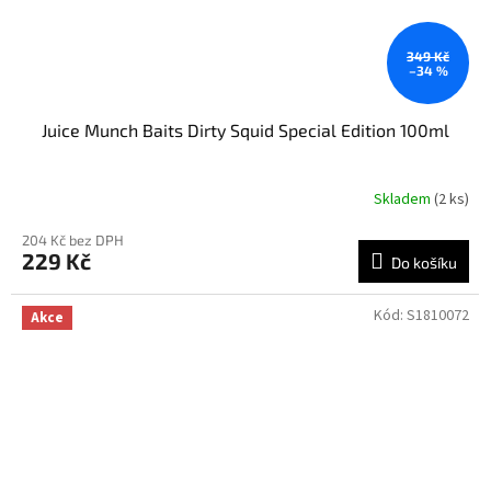
349 Kč
–34 %
Juice Munch Baits Dirty Squid Special Edition 100ml
Skladem
(2 ks)
204 Kč bez DPH
229 Kč
Do košíku
Kód:
S1810072
Akce