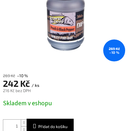
269 Kč
–10 %
269 Kč
–10 %
242 Kč
/ ks
216 Kč bez DPH
Měrná
Skladem v eshopu
cena:
Přidat do košíku