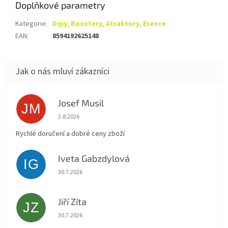
Doplňkové parametry
Kategorie
:
Dipy, Boostery, Atraktory, Esence
EAN
:
8594192625148
Josef Musil
JM
Hodnocení obchodu je 5 z 5 hvězdiček.
2.8.2026
Rychlé doručení a dobré ceny zboží
Iveta Gabzdylová
IG
Hodnocení obchodu je 5 z 5 hvězdiček.
30.7.2026
Jiří Zíta
JZ
Hodnocení obchodu je 5 z 5 hvězdiček.
30.7.2026