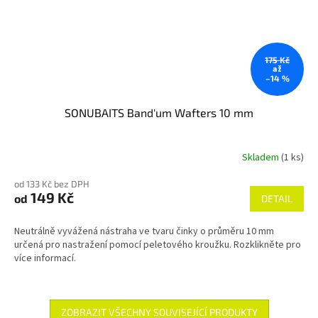
175 Kč
až
–14 %
SONUBAITS Band'um Wafters 10 mm
Skladem
(1 ks)
od 133 Kč bez DPH
149 Kč
od
DETAIL
Neutrálně vyvážená nástraha ve tvaru činky o průměru 10 mm
určená pro nastražení pomocí peletového kroužku. Rozklikněte pro
více informací.
ZOBRAZIT VŠECHNY SOUVISEJÍCÍ PRODUKTY