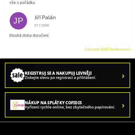
vše v pořádku
Jiří Palán
JP
Hodnocení obchodu je 5 z 5 hvězdiček.
27.7.2026
Dlouhá doba doručení.
Zobrazit další hodnocení
›
REGISTRUJ SE A NAKUPUJ LEVNĚJI
Získejte slevu po registraci a přihlášení.
›
NÁKUP NA SPLÁTKY COFIDIS
Vyřízení rychle online, bez zbytečného papírování.
Z
á