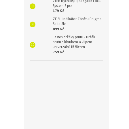
Zfish Rychlospojka Quick Lock
System 3 pcs
179 Kč
ZFISH Indikátor Záběru Enigma
Sada 3ks
899 Kč
Fasten držáky prutu - Držák
prutu s kloubem a klipem
univerzální 15-50mm
759 Kč