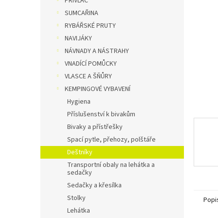
PŘÍVLAČ
n
SUMCAŘINA
e
RYBÁŘSKÉ PRUTY
l
NAVIJÁKY
NÁVNADY A NÁSTRAHY
VNADÍCÍ POMŮCKY
VLASCE A ŠŇŮRY
KEMPINGOVÉ VYBAVENÍ
Hygiena
Příslušenství k bivakům
Bivaky a přístřešky
Spací pytle, přehozy, polštáře
Deštníky
Transportní obaly na lehátka a
sedačky
Sedačky a křesílka
Stolky
Popi
Lehátka