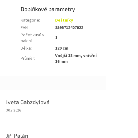
Doplňkové parametry
Kategorie
:
Deštníky
EAN
:
8595712407022
Počet kusů v
1
balení
:
Délka
:
120 cm
Vnější 18 mm, vnitřní
Průměr
:
16 mm
Iveta Gabzdylová
Hodnocení obchodu je 5 z 5 hvězdiček.
30.7.2026
Jiří Palán