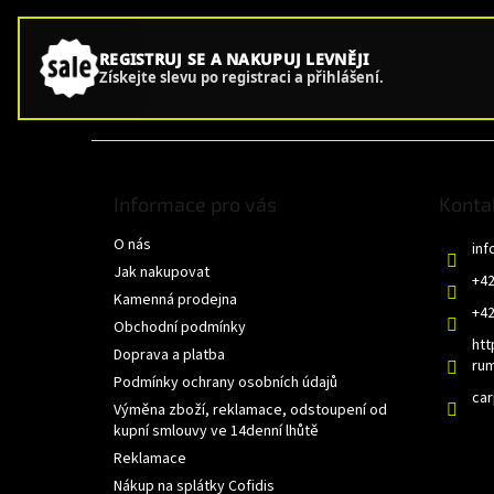
REGISTRUJ SE A NAKUPUJ LEVNĚJI
Získejte slevu po registraci a přihlášení.
Z
á
p
Informace pro vás
Konta
a
O nás
t
inf
í
Jak nakupovat
+42
Kamenná prodejna
+42
Obchodní podmínky
htt
Doprava a platba
rum
Podmínky ochrany osobních údajů
ca
Výměna zboží, reklamace, odstoupení od
kupní smlouvy ve 14denní lhůtě
Reklamace
Nákup na splátky Cofidis