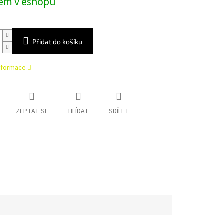
em v eshopu
Přidat do košíku
informace
ZEPTAT SE
HLÍDAT
SDÍLET