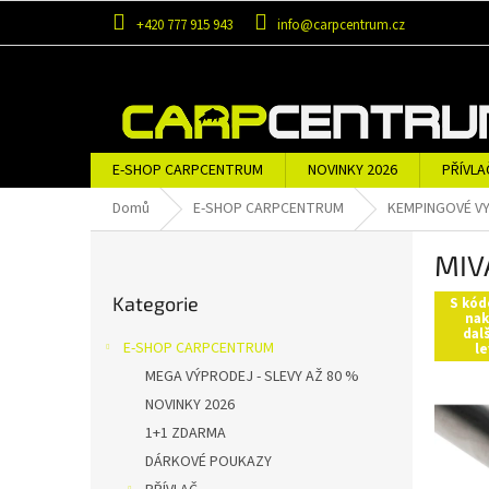
Přejít
+420 777 915 943
info@carpcentrum.cz
na
obsah
E-SHOP CARPCENTRUM
NOVINKY 2026
PŘÍVLA
OBLEČENÍ A OBUV
ZNAČKY
Domů
E-SHOP CARPCENTRUM
KEMPINGOVÉ VY
P
MIV
o
Přeskočit
s
Kategorie
kategorie
S kód
t
nak
dal
r
E-SHOP CARPCENTRUM
le
a
MEGA VÝPRODEJ - SLEVY AŽ 80 %
n
NOVINKY 2026
n
í
1+1 ZDARMA
p
DÁRKOVÉ POUKAZY
a