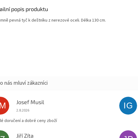
ailní popis produktu
émně pevná tyč k deštníku z nerezové oceli. Délka 130 cm.
Josef Musil
JM
IG
Hodnocení obchodu je 5 z 5 hvězdiček.
2.8.2026
lé doručení a dobré ceny zboží
Jiří Zíta