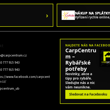
›
NÁKUP NA SPLÁTKY
Vyřízení rychle onlin
kt
NAJDETE NÁS NA FACEBO
CarpCentru
m –
o
@
carpcentrum.cz
Rybářské
0 777 915 943
potřeby
0 777 915 943
Novinky, akce a
ps://www.facebook.com/carpcent
tipy pro rybáře.
.cz/
Sledujte nás a nic
vám neunikne.
rpcentrum_ub
Sledovat na Facebooku