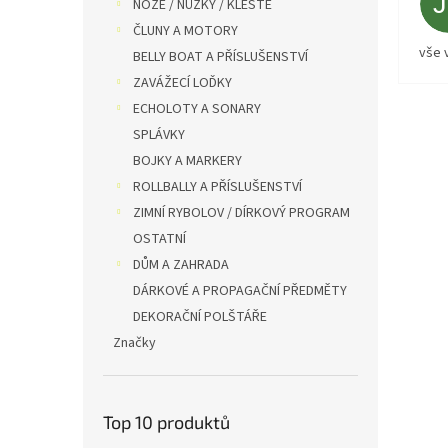
NOŽE / NŮŽKY / KLEŠTĚ
ČLUNY A MOTORY
vše 
BELLY BOAT A PŘÍSLUŠENSTVÍ
ZAVÁŽECÍ LOĎKY
ECHOLOTY A SONARY
SPLÁVKY
BOJKY A MARKERY
ROLLBALLY A PŘÍSLUŠENSTVÍ
ZIMNÍ RYBOLOV / DÍRKOVÝ PROGRAM
OSTATNÍ
DŮM A ZAHRADA
DÁRKOVÉ A PROPAGAČNÍ PŘEDMĚTY
DEKORAČNÍ POLŠTÁŘE
Značky
Top 10 produktů