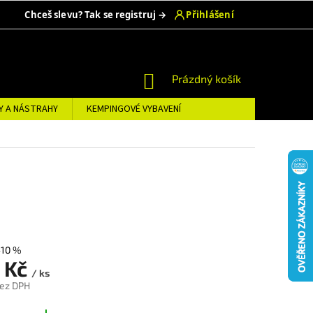
NÁKUPNÍ
Prázdný košík
KOŠÍK
Y A NÁSTRAHY
KEMPINGOVÉ VYBAVENÍ
–10 %
 Kč
/ ks
bez DPH