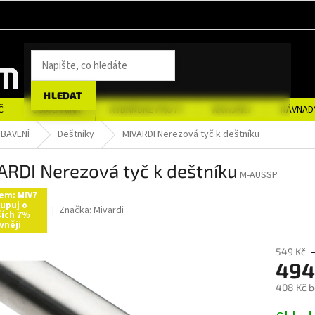
HLEDAT
Č
SUMCAŘINA
RYBÁŘSKÉ PRUTY
NAVIJÁKY
NÁVNAD
BAVENÍ
Deštníky
MIVARDI Nerezová tyč k deštníku
ARDI Nerezová tyč k deštníku
M-AUSSP
em: MIV7
upuj o
Značka:
Mivardi
ších 7%
vněji
549 Kč
494
408 Kč 
Měrná