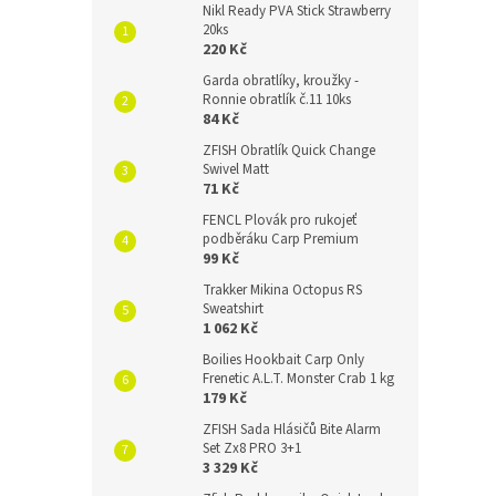
Nikl Ready PVA Stick Strawberry
20ks
220 Kč
Garda obratlíky, kroužky -
Ronnie obratlík č.11 10ks
84 Kč
ZFISH Obratlík Quick Change
Swivel Matt
71 Kč
FENCL Plovák pro rukojeť
podběráku Carp Premium
99 Kč
Trakker Mikina Octopus RS
Sweatshirt
1 062 Kč
Boilies Hookbait Carp Only
Frenetic A.L.T. Monster Crab 1 kg
179 Kč
ZFISH Sada Hlásičů Bite Alarm
Set Zx8 PRO 3+1
3 329 Kč