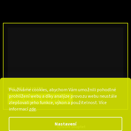
KDE NÁS NAJDETE
Používáme cookies, abychom Vám umožnili pohodlné
prohlížení webu a díky analýze provozu webu neustále
Dolní Valy 515, Uherský Brod
zlepšovali jeho funkce, výkon a použitelnost. Více
informací
zde
.
Nastavení
Vytvořil Shoptet