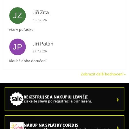
Jiří Zíta
JZ
Hodnocení obchodu je 5 z 5 hvězdiček.
30.7.2026
vše v pořádku
Jiří Palán
JP
Hodnocení obchodu je 5 z 5 hvězdiček.
27.7.2026
Dlouhá doba doručení.
Zobrazit další hodnocení
›
REGISTRUJ SE A NAKUPUJ LEVNĚJI
Získejte slevu po registraci a přihlášení.
›
NÁKUP NA SPLÁTKY COFIDIS