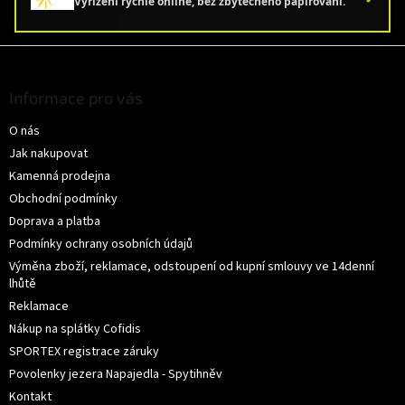
Vyřízení rychle online, bez zbytečného papírování.
Z
á
p
Informace pro vás
a
O nás
t
í
Jak nakupovat
Kamenná prodejna
Obchodní podmínky
Doprava a platba
Podmínky ochrany osobních údajů
Výměna zboží, reklamace, odstoupení od kupní smlouvy ve 14denní
lhůtě
Reklamace
Nákup na splátky Cofidis
SPORTEX registrace záruky
Povolenky jezera Napajedla - Spytihněv
Kontakt