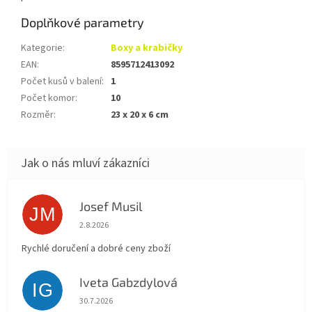
Doplňkové parametry
Kategorie
:
Boxy a krabičky
EAN
:
8595712413092
Počet kusů v balení
:
1
Počet komor
:
10
Rozměr
:
23 x 20 x 6 cm
Josef Musil
JM
Hodnocení obchodu je 5 z 5 hvězdiček.
2.8.2026
Rychlé doručení a dobré ceny zboží
Iveta Gabzdylová
IG
Hodnocení obchodu je 5 z 5 hvězdiček.
30.7.2026