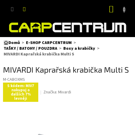
Přejít
NÁKUP
na
obsah
KOŠÍK
Domů
E-SHOP CARPCENTRUM
TAŠKY / BATOHY / POUZDRA
Boxy a krabičky
MIVARDI Kaprařská krabička Multi S
MIVARDI Kaprařská krabička Multi S
M-CABOXMS
S kódem: MIV7
nakupuj o
Značka:
Mivardi
dalších 7%
levněji