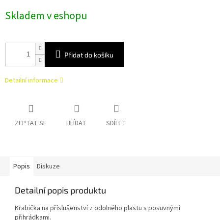
Měrná
Skladem v eshopu
cena:
Přidat do košíku
Detailní informace
ZEPTAT SE
HLÍDAT
SDÍLET
Popis
Diskuze
Detailní popis produktu
Krabička na příslušenství z odolného plastu s posuvnými
přihrádkami.