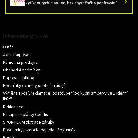
›
Vyřízení rychle online, bez zbytečného papírování.
Z
á
p
Informace pro vás
a
O nás
t
í
Jak nakupovat
Kamenná prodejna
Obchodní podmínky
Doprava a platba
Podmínky ochrany osobních údajů
Výměna zboží, reklamace, odstoupení od kupní smlouvy ve 14denní
lhůtě
Reklamace
Nákup na splátky Cofidis
SPORTEX registrace záruky
Povolenky jezera Napajedla - Spytihněv
Kontakt