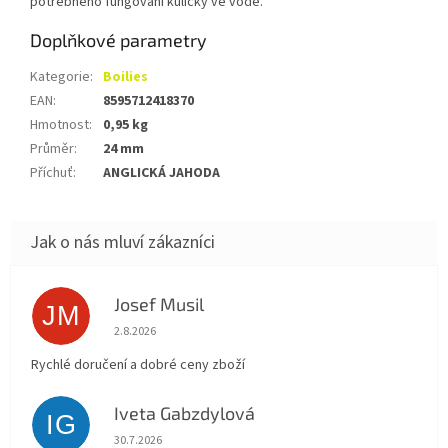
potřebného fungování kuličky ve vodě.
Doplňkové parametry
Kategorie
:
Boilies
EAN
:
8595712418370
Hmotnost
:
0,95 kg
Průměr
:
24 mm
Příchuť
:
ANGLICKÁ JAHODA
Josef Musil
JM
Hodnocení obchodu je 5 z 5 hvězdiček.
2.8.2026
Rychlé doručení a dobré ceny zboží
Iveta Gabzdylová
IG
Hodnocení obchodu je 5 z 5 hvězdiček.
30.7.2026