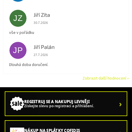
Jiří Zíta
JZ
Hodnocení obchodu je 5 z 5 hvězdiček.
30.7.2026
vše v pořádku
Jiří Palán
JP
Hodnocení obchodu je 5 z 5 hvězdiček.
27.7.2026
Dlouhá doba doručení.
Zobrazit další hodnocení
›
REGISTRUJ SE A NAKUPUJ LEVNĚJI
Získejte slevu po registraci a přihlášení.
NÁKUP NA SPLÁTKY COFIDIS