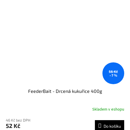
56 Kč
–7 %
FeederBait - Drcená kukuřice 400g
Skladem v eshopu
46 Kč bez DPH
52 Kč
Do košíku