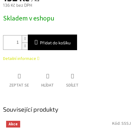
136 Kč bez DPH
Měrná
Skladem v eshopu
cena:
Přidat do košíku
Detailní informace
ZEPTAT SE
HLÍDAT
SDÍLET
Související produkty
Kód:
SSSJ
Akce