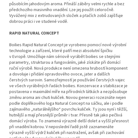
působícím jahodovým aroma. Přináší záběry velmi rychle a bez
předchozího masivního vnadění. Lze jej použít celoročně.
Vyvážený mix z extrudovaných složek a ptačích zobů zajišťuje
dobrou práci i ve studené vodě.
RAPID NATURAL CONCEPT
Boilies Rapid Natural Concept je vyrobeno pomocí nové výrobní
technologie a zařízení, které patří mezi absolutní špičku
v Evropě. Umožňuje nám sériově vyrábět boilies se stejnými
parametry, strukturou a fungováním, jaké získáte při domácí
ruční výrobě. Nová produkce není omezena hrubostí komponent
a dovoluje i přidání opravdového ovoce, jater a dalších
čerstvých surovin. Samozřejmostí je používání čerstvých vajec
ve všech vyráběných řadách boilies. Konzervace a stabilizace je
postavena v maximální míře na přírodních látkách a nezpůsobuje
změnu aroma ani chuti kuliček. Novou generaci rozeznáte nejen
podle doplňkového loga Natural Concept na sáčku, ale i podle
zajímavého „naturálnějšího“ povrchu kuliček. Ty jsou nyní i těžší,
hutnější a mají přesnější průměr i tvar. Přesně tak jako pečlivá
domácí výroba. To znamená výrazně delší dolet a vyšší přesnost
při vnadění kobrou. V neposlední řadě jistě zaznamenáte
výrazně vyšší výdrž kuliček při nastražení, avšak při zachování