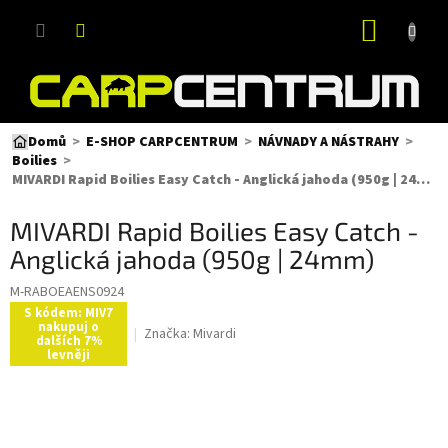
Přejít
NÁKUP
na
obsah
KOŠÍK
Domů
E-SHOP CARPCENTRUM
NÁVNADY A NÁSTRAHY
Boilies
MIVARDI Rapid Boilies Easy Catch - Anglická jahoda (950g | 24mm)
MIVARDI Rapid Boilies Easy Catch -
Anglická jahoda (950g | 24mm)
M-RABOEAENS0924
S kódem: MIV7
nakupuj o
Značka:
Mivardi
dalších 7%
levněji