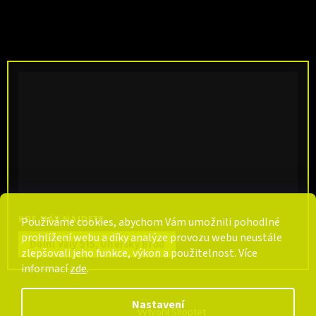
KDE NÁS NAJDETE
Používáme cookies, abychom Vám umožnili pohodlné
prohlížení webu a díky analýze provozu webu neustále
Dolní Valy 515, Uherský Brod
zlepšovali jeho funkce, výkon a použitelnost. Více
informací
zde
.
Nastavení
Vytvořil Shoptet