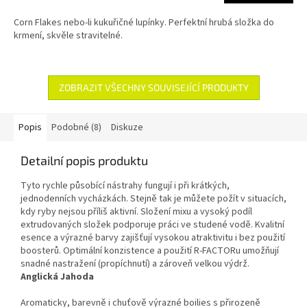
Corn Flakes nebo-li kukuřičné lupínky. Perfektní hrubá složka do
krmení, skvěle stravitelné.
ZOBRAZIT VŠECHNY SOUVISEJÍCÍ PRODUKTY
Popis
Podobné (8)
Diskuze
Detailní popis produktu
Tyto rychle působící nástrahy fungují i při krátkých,
jednodenních vycházkách. Stejně tak je můžete požít v situacích,
kdy ryby nejsou příliš aktivní. Složení mixu a vysoký podíl
extrudovaných složek podporuje práci ve studené vodě. Kvalitní
esence a výrazné barvy zajišťují vysokou atraktivitu i bez použití
boosterů. Optimální konzistence a použití R-FACTORu umožňují
snadné nastražení (propíchnutí) a zároveň velkou výdrž.
Anglická Jahoda
Aromaticky, barevně i chuťově výrazné boilies s přirozeně