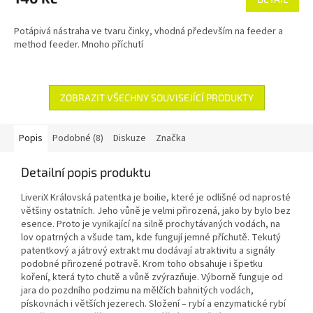
Potápivá nástraha ve tvaru činky, vhodná především na feeder a
method feeder. Mnoho příchutí
ZOBRAZIT VŠECHNY SOUVISEJÍCÍ PRODUKTY
Popis
Podobné (8)
Diskuze
Značka
Detailní popis produktu
LiveriX Královská patentka je boilie, které je odlišné od naprosté
většiny ostatních. Jeho vůně je velmi přirozená, jako by bylo bez
esence. Proto je vynikající na silně prochytávaných vodách, na
lov opatrných a všude tam, kde fungují jemné příchutě. Tekutý
patentkový a játrový extrakt mu dodávají atraktivitu a signály
podobné přirozené potravě. Krom toho obsahuje i špetku
koření, která tyto chutě a vůně zvýrazňuje. Výborně funguje od
jara do pozdního podzimu na mělčích bahnitých vodách,
pískovnách i větších jezerech. Složení – rybí a enzymatické rybí