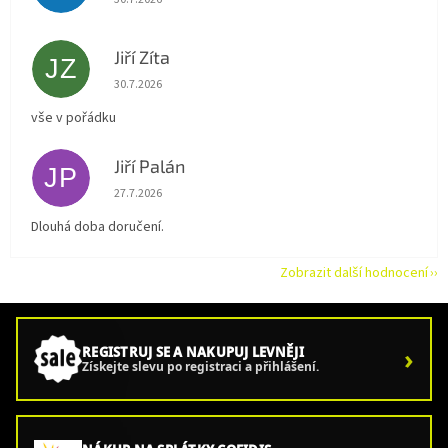
Jiří Zíta
JZ
Hodnocení obchodu je 5 z 5 hvězdiček.
30.7.2026
vše v pořádku
Jiří Palán
JP
Hodnocení obchodu je 5 z 5 hvězdiček.
27.7.2026
Dlouhá doba doručení.
Zobrazit další hodnocení
›
REGISTRUJ SE A NAKUPUJ LEVNĚJI
Získejte slevu po registraci a přihlášení.