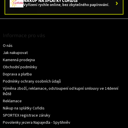
›
NÁKUP NA SPLÁTKY COFIDIS
Vyřízení rychle online, bez zbytečného papírování.
Z
á
p
Informace pro vás
a
O nás
t
í
Jak nakupovat
Kamenná prodejna
Obchodní podmínky
Doprava a platba
Podmínky ochrany osobních údajů
Výměna zboží, reklamace, odstoupení od kupní smlouvy ve 14denní
lhůtě
Reklamace
Nákup na splátky Cofidis
SPORTEX registrace záruky
Povolenky jezera Napajedla - Spytihněv