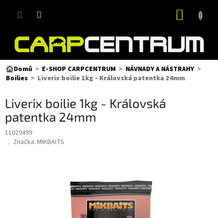
Přejít
NÁKUP
na
obsah
KOŠÍK
Domů
E-SHOP CARPCENTRUM
NÁVNADY A NÁSTRAHY
Liverix boilie 1kg - Královská patentka 24mm
Boilies
Liverix boilie 1kg - Královská
patentka 24mm
11029499
Značka:
MIKBAITS