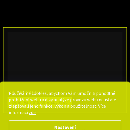
KDE NÁS NAJDETE
Používáme cookies, abychom Vám umožnili pohodlné
prohlížení webu a díky analýze provozu webu neustále
Dolní Valy 515, Uherský Brod
zlepšovali jeho funkce, výkon a použitelnost. Více
informací
zde
.
Nastavení