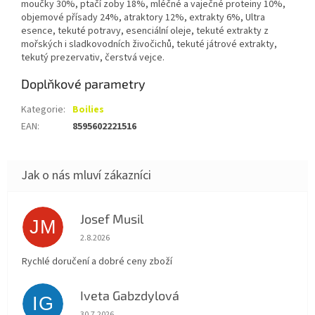
moučky 30%, ptačí zoby 18%, mléčné a vaječné proteiny 10%,
objemové přísady 24%, atraktory 12%, extrakty 6%, Ultra
esence, tekuté potravy, esenciální oleje, tekuté extrakty z
mořských i sladkovodních živočichů, tekuté játrové extrakty,
tekutý prezervativ, čerstvá vejce.
Doplňkové parametry
Kategorie
:
Boilies
EAN
:
8595602221516
Josef Musil
JM
Hodnocení obchodu je 5 z 5 hvězdiček.
2.8.2026
Rychlé doručení a dobré ceny zboží
Iveta Gabzdylová
IG
Hodnocení obchodu je 5 z 5 hvězdiček.
30.7.2026