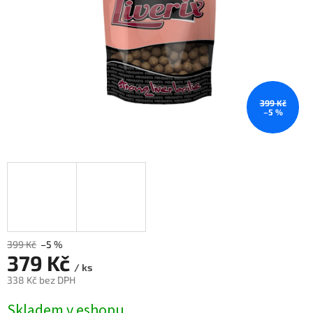
399 Kč
–5 %
399 Kč
–5 %
379 Kč
/ ks
338 Kč bez DPH
Měrná
Skladem v eshopu
cena: