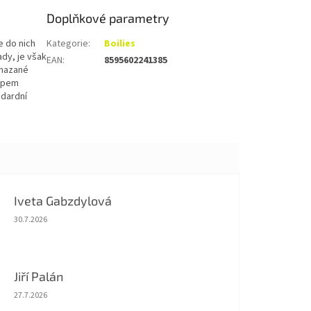
Doplňkové parametry
e do nich
Kategorie
:
Boilies
ady, je však
EAN
:
8595602241385
 mazané
dipem
ndardní
Iveta Gabzdylová
Hodnocení obchodu je 5 z 5 hvězdiček.
30.7.2026
Jiří Palán
Hodnocení obchodu je 5 z 5 hvězdiček.
27.7.2026