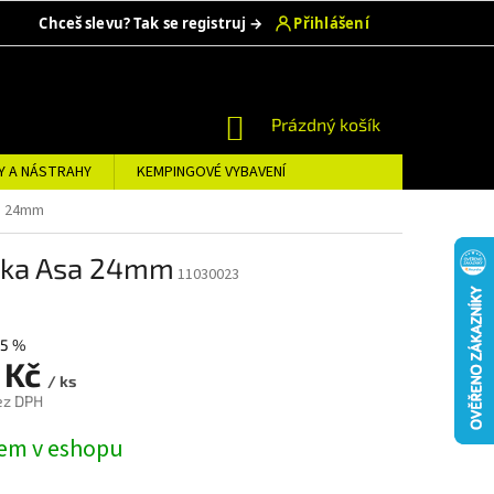
NÁKUPNÍ
Prázdný košík
KOŠÍK
Y A NÁSTRAHY
KEMPINGOVÉ VYBAVENÍ
sa 24mm
ička Asa 24mm
11030023
5 %
 Kč
/ ks
ez DPH
em v eshopu