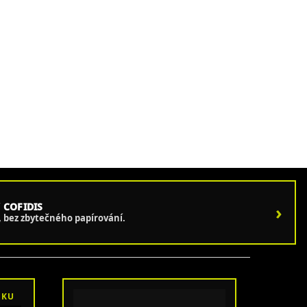
 COFIDIS
›
e, bez zbytečného papírování.
OKU