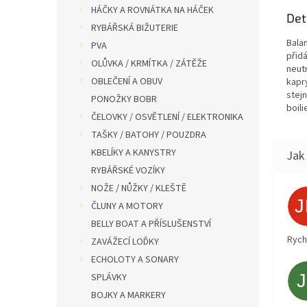
HÁČKY A ROVNÁTKA NA HÁČEK
Det
RYBÁŘSKÁ BIŽUTERIE
Balan
PVA
přidá
OLŮVKA / KRMÍTKA / ZÁTĚŽE
neut
OBLEČENÍ A OBUV
kapr
stejn
PONOŽKY BOBR
boili
ČELOVKY / OSVĚTLENÍ / ELEKTRONIKA
TAŠKY / BATOHY / POUZDRA
KBELÍKY A KANYSTRY
RYBÁŘSKÉ VOZÍKY
NOŽE / NŮŽKY / KLEŠTĚ
ČLUNY A MOTORY
BELLY BOAT A PŘÍSLUŠENSTVÍ
Rych
ZAVÁŽECÍ LOĎKY
ECHOLOTY A SONARY
SPLÁVKY
BOJKY A MARKERY