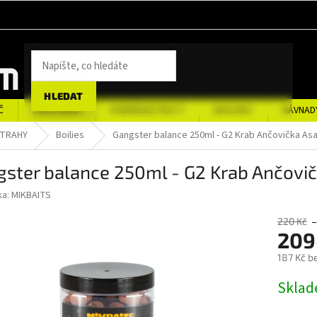
HLEDAT
Č
SUMCAŘINA
RYBÁŘSKÉ PRUTY
NAVIJÁKY
NÁVNAD
STRAHY
Boilies
Gangster balance 250ml - G2 Krab Ančovička A
gster balance 250ml - G2 Krab Ančov
ka:
MIKBAITS
220 Kč
–
209
187 Kč b
Měrná
Sklad
cena: