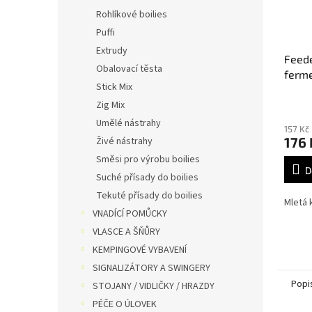
Rohlíkové boilies
Puffi
Extrudy
Feede
Obalovací těsta
ferme
Stick Mix
900g
Zig Mix
Umělé nástrahy
157 Kč
176 
Živé nástrahy
Směsi pro výrobu boilies
D
Suché přísady do boilies
Tekuté přísady do boilies
Mletá 
VNADÍCÍ POMŮCKY
VLASCE A ŠŇŮRY
KEMPINGOVÉ VYBAVENÍ
SIGNALIZÁTORY A SWINGERY
Popi
STOJANY / VIDLIČKY / HRAZDY
PÉČE O ÚLOVEK