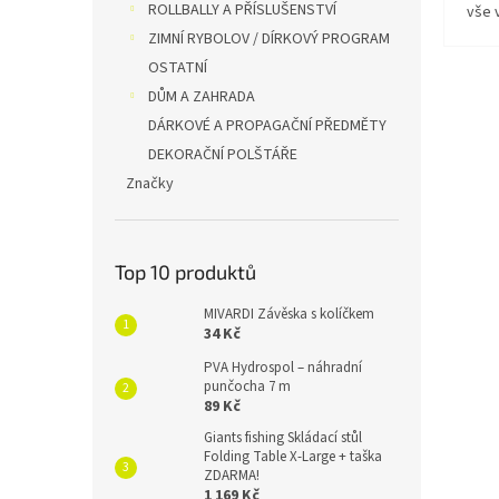
ROLLBALLY A PŘÍSLUŠENSTVÍ
vše 
ZIMNÍ RYBOLOV / DÍRKOVÝ PROGRAM
OSTATNÍ
DŮM A ZAHRADA
DÁRKOVÉ A PROPAGAČNÍ PŘEDMĚTY
DEKORAČNÍ POLŠTÁŘE
Značky
Top 10 produktů
MIVARDI Závěska s kolíčkem
34 Kč
PVA Hydrospol – náhradní
punčocha 7 m
89 Kč
Giants fishing Skládací stůl
Folding Table X-Large + taška
ZDARMA!
1 169 Kč