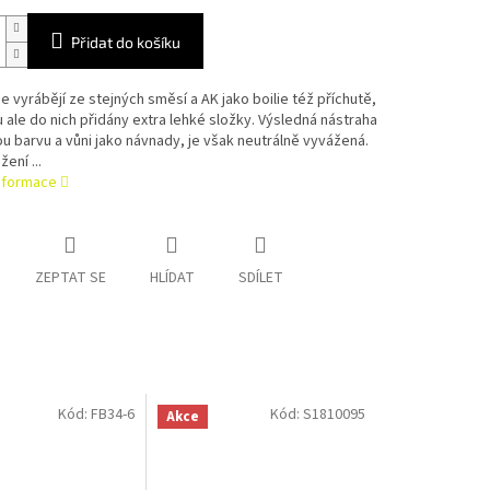
Přidat do košíku
e vyrábějí ze stejných směsí a AK jako boilie též příchutě,
u ale do nich přidány extra lehké složky. Výsledná nástraha
u barvu a vůni jako návnady, je však neutrálně vyvážená.
ení ...
informace
ZEPTAT SE
HLÍDAT
SDÍLET
Kód:
FB34-6
Kód:
S1810095
Akce