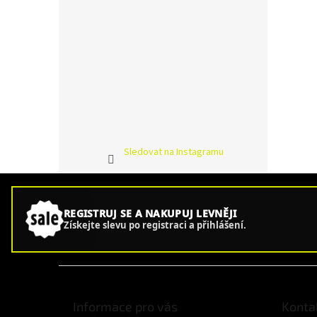
Sledovat na Instagramu
REGISTRUJ SE A NAKUPUJ LEVNĚJI
Získejte slevu po registraci a přihlášení.
Z
á
p
Informace pro vás
Konta