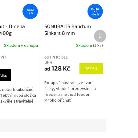
150 Kč
56 Kč
až
–7 %
–14 %
it - Drcená
SONUBAITS Band'um
Další
 400g
Sinkers 8 mm
produkt
Skladem v eshopu
Skladem
(1 ks)
DPH
od 114 Kč bez
DPH
128 Kč
od
DETAIL
šíku
Potápivá nástraha ve tvaru
činky, vhodná především na
 nebo-li kukuřičné
feeder a method feeder.
rfektní hrubá složka
Mnoho příchutí
skvěle stravitelné.