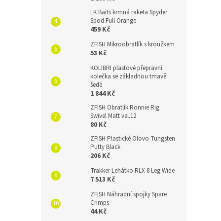
LK Baits krmná raketa Spyder
Spod Full Orange
459 Kč
ZFISH Mikroobratlík s kroužkem
53 Kč
KOLIBRI plastové přepravní
kolečka se základnou tmavě
šedé
1 844 Kč
ZFISH Obratlík Ronnie Rig
Swivel Matt vel.12
80 Kč
ZFISH Plastické Olovo Tungsten
Putty Black
206 Kč
Trakker Lehátko RLX 8 Leg Wide
7 513 Kč
ZFISH Náhradní spojky Spare
Crimps
44 Kč