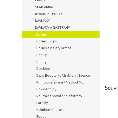
PŘÍVLAČ
n
SUMCAŘINA
e
RYBÁŘSKÉ PRUTY
l
NAVIJÁKY
NÁVNADY A NÁSTRAHY
Boilies
Boilies v dipu
Boilies a pelety krmné
Pop up
Pelety
Dumbles
Dipy, Boostery, Atraktory, Esence
Krmítkové směsi / Method Mix
Souvi
Powder dipy
Neutrálně vyvážené nástrahy
Partikly
Kukuřice nástraha
Feeder