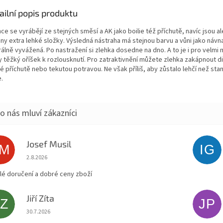
ailní popis produktu
ce se vyrábějí ze stejných směsí a AK jako boilie též příchutě, navíc jsou al
ny extra lehké složky. Výsledná nástraha má stejnou barvu a vůni jako návn
rálně vyvážená. Po nastražení si zlehka dosedne na dno. A to je i pro velmi
y těžký oříšek k rozlousknutí. Pro zatraktivnění můžete zlehka zakápnout 
é příchutě nebo tekutou potravou. Ne však příliš, aby zůstalo lehčí než sta
e.
Josef Musil
JM
IG
Hodnocení obchodu je 5 z 5 hvězdiček.
2.8.2026
lé doručení a dobré ceny zboží
Jiří Zíta
JZ
JP
Hodnocení obchodu je 5 z 5 hvězdiček.
30.7.2026