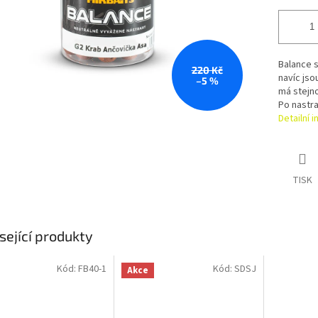
Balance s
220 Kč
navíc jso
–5 %
má stejno
Po nastraž
Detailní 
TISK
sející produkty
Kód:
FB40-1
Kód:
SDSJ
Akce