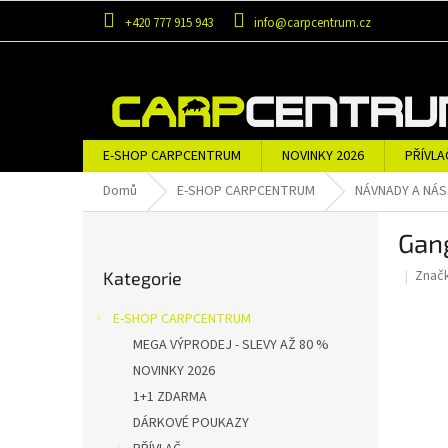
Přejít
+420 777 915 943
info@carpcentrum.cz
na
obsah
E-SHOP CARPCENTRUM
NOVINKY 2026
PŘÍVLA
OBLEČENÍ A OBUV
ZNAČKY
Domů
E-SHOP CARPCENTRUM
NÁVNADY A NÁ
P
Gan
o
Přeskočit
s
Znač
Kategorie
kategorie
t
r
E-SHOP CARPCENTRUM
a
MEGA VÝPRODEJ - SLEVY AŽ 80 %
n
NOVINKY 2026
n
í
1+1 ZDARMA
p
DÁRKOVÉ POUKAZY
a