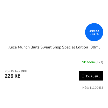
349 Kč
–34 %
Juice Munch Baits Sweet Shop Special Edition 100ml
Skladem
(1 ks)
204 Kč bez DPH
229 Kč
Do košíku
Kód:
11100455