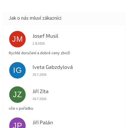
Josef Musil
JM
Hodnocení obchodu je 5 z 5 hvězdiček.
2.8.2026
Rychlé doručení a dobré ceny zboží
Iveta Gabzdylová
IG
Hodnocení obchodu je 5 z 5 hvězdiček.
30.7.2026
Jiří Zíta
JZ
Hodnocení obchodu je 5 z 5 hvězdiček.
30.7.2026
vše v pořádku
Jiří Palán
JP