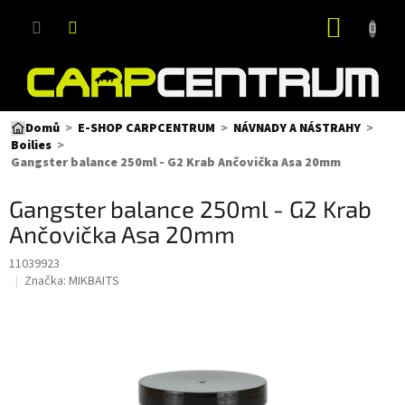
Přejít
NÁKUP
na
obsah
KOŠÍK
Domů
E-SHOP CARPCENTRUM
NÁVNADY A NÁSTRAHY
Boilies
Gangster balance 250ml - G2 Krab Ančovička Asa 20mm
Gangster balance 250ml - G2 Krab
Ančovička Asa 20mm
11039923
Značka:
MIKBAITS