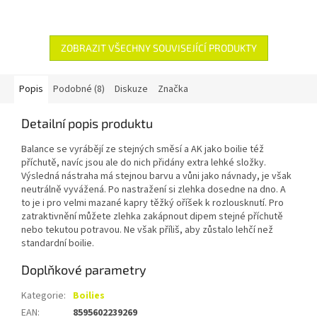
ZOBRAZIT VŠECHNY SOUVISEJÍCÍ PRODUKTY
Popis
Podobné (8)
Diskuze
Značka
Detailní popis produktu
Balance se vyrábějí ze stejných směsí a AK jako boilie též
příchutě, navíc jsou ale do nich přidány extra lehké složky.
Výsledná nástraha má stejnou barvu a vůni jako návnady, je však
neutrálně vyvážená. Po nastražení si zlehka dosedne na dno. A
to je i pro velmi mazané kapry těžký oříšek k rozlousknutí. Pro
zatraktivnění můžete zlehka zakápnout dipem stejné příchutě
nebo tekutou potravou. Ne však příliš, aby zůstalo lehčí než
standardní boilie.
Doplňkové parametry
Kategorie
:
Boilies
EAN
:
8595602239269