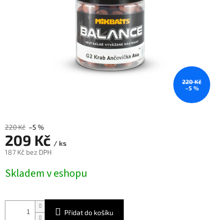
220 Kč
–5 %
220 Kč
–5 %
209 Kč
/ ks
187 Kč bez DPH
Měrná
Skladem v eshopu
cena:
Přidat do košíku