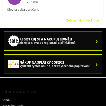
Hodnocení obchodu je 5 z 5 hvězdiček.
27.7.2026
Dlouhá doba doručení.
Zobrazit další hodnocení
›
REGISTRUJ SE A NAKUPUJ LEVNĚJI
Získejte slevu po registraci a přihlášení.
›
NÁKUP NA SPLÁTKY COFIDIS
Vyřízení rychle online, bez zbytečného papírování.
Z
á
p
Informace pro vás
a
O nás
t
í
Jak nakupovat