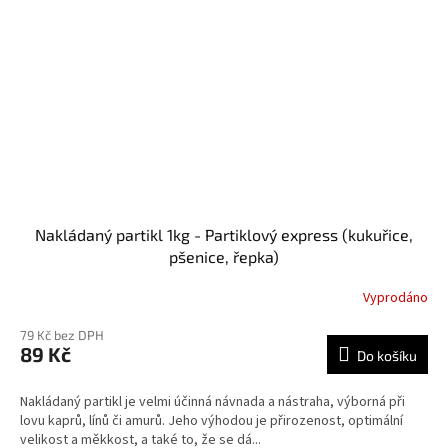
Nakládaný partikl 1kg - Partiklový express (kukuřice,
pšenice, řepka)
Vyprodáno
79 Kč bez DPH
89 Kč
Do košíku
Nakládaný partikl je velmi účinná návnada a nástraha, výborná při
lovu kaprů, línů či amurů. Jeho výhodou je přirozenost, optimální
velikost a měkkost, a také to, že se dá...