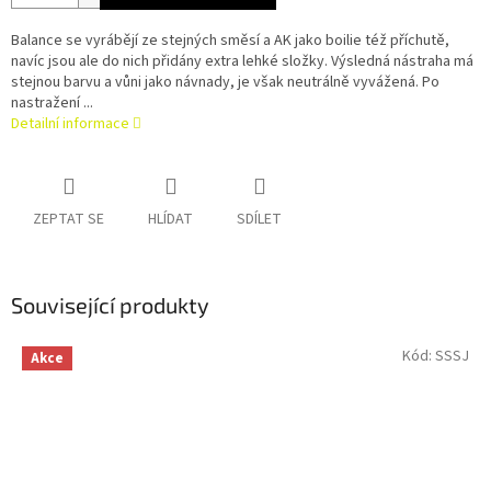
Balance se vyrábějí ze stejných směsí a AK jako boilie též příchutě,
navíc jsou ale do nich přidány extra lehké složky. Výsledná nástraha má
stejnou barvu a vůni jako návnady, je však neutrálně vyvážená. Po
nastražení ...
Detailní informace
ZEPTAT SE
HLÍDAT
SDÍLET
Související produkty
Kód:
SSSJ
Akce