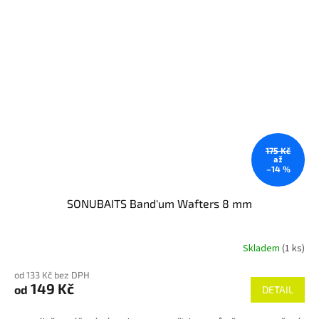
175 Kč
až
–14 %
SONUBAITS Band'um Wafters 8 mm
Skladem
(1 ks)
od 133 Kč bez DPH
149 Kč
od
DETAIL