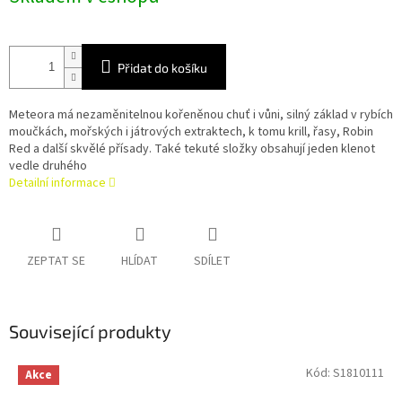
Přidat do košíku
Meteora má nezaměnitelnou kořeněnou chuť i vůni, silný základ v rybích
moučkách, mořských i játrových extraktech, k tomu krill, řasy, Robin
Red a další skvělé přísady. Také tekuté složky obsahují jeden klenot
vedle druhého
Detailní informace
ZEPTAT SE
HLÍDAT
SDÍLET
Související produkty
Kód:
S1810111
Akce