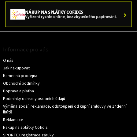
›
NÁKUP NA SPLÁTKY COFIDIS
Vyřízení rychle online, bez zbytečného papírování.
Z
á
p
Informace pro vás
a
O nás
t
í
Jak nakupovat
Kamenná prodejna
Obchodní podmínky
Doprava a platba
Podmínky ochrany osobních údajů
Výměna zboží, reklamace, odstoupení od kupní smlouvy ve 14denní
lhůtě
Reklamace
Nákup na splátky Cofidis
SPORTEX registrace záruky