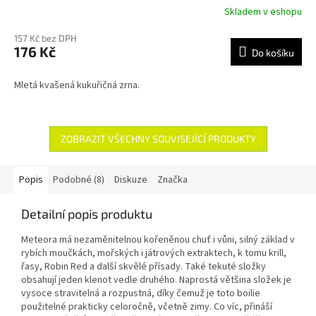
Skladem v eshopu
157 Kč bez DPH
176 Kč
Do košíku
Mletá kvašená kukuřičná zrna.
ZOBRAZIT VŠECHNY SOUVISEJÍCÍ PRODUKTY
Popis
Podobné (8)
Diskuze
Značka
Detailní popis produktu
Meteora má nezaměnitelnou kořeněnou chuť i vůni, silný základ v
rybích moučkách, mořských i játrových extraktech, k tomu krill,
řasy, Robin Red a další skvělé přísady. Také tekuté složky
obsahují jeden klenot vedle druhého. Naprostá většina složek je
vysoce stravitelná a rozpustná, díky čemuž je toto boilie
použitelné prakticky celoročně, včetně zimy. Co víc, přináší