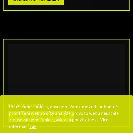
KDE NÁS NAJDETE
Používáme cookies, abychom Vám umožnili pohodlné
prohlížení webu a díky analýze provozu webu neustále
Dolní Valy 515, Uherský Brod
zlepšovali jeho funkce, výkon a použitelnost. Více
informací
zde
.