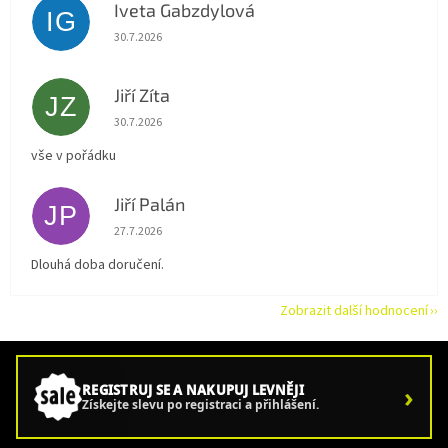
Iveta Gabzdylová
IG
Hodnocení obchodu je 5 z 5 hvězdiček.
30.7.2026
Jiří Zíta
JZ
Hodnocení obchodu je 5 z 5 hvězdiček.
30.7.2026
vše v pořádku
Jiří Palán
JP
Hodnocení obchodu je 5 z 5 hvězdiček.
27.7.2026
Dlouhá doba doručení.
Zobrazit další hodnocení
›
REGISTRUJ SE A NAKUPUJ LEVNĚJI
Získejte slevu po registraci a přihlášení.