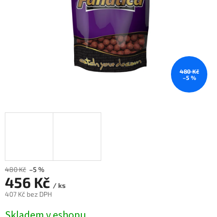
480 Kč
–5 %
480 Kč
–5 %
456 Kč
/ ks
407 Kč bez DPH
Měrná
Skladem v eshopu
cena: