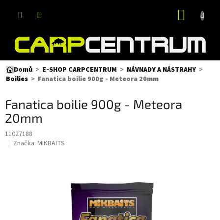
Přejít
NÁKUP
na
obsah
KOŠÍK
Domů
E-SHOP CARPCENTRUM
NÁVNADY A NÁSTRAHY
Fanatica boilie 900g - Meteora 20mm
Boilies
Fanatica boilie 900g - Meteora
20mm
11027188
Značka:
MIKBAITS