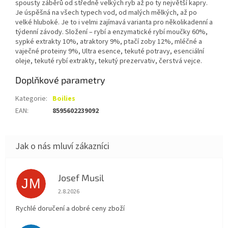
spousty záběrů od středně velkých ryb až po ty největší kapry.
Je úspěšná na všech typech vod, od malých mělkých, až po
velké hluboké. Je to i velmi zajímavá varianta pro několikadenní a
týdenní závody. Složení – rybí a enzymatické rybí moučky 60%,
sypké extrakty 10%, atraktory 9%, ptačí zoby 12%, mléčné a
vaječné proteiny 9%, Ultra esence, tekuté potravy, esenciální
oleje, tekuté rybí extrakty, tekutý prezervativ, čerstvá vejce.
Doplňkové parametry
Kategorie
:
Boilies
EAN
:
8595602239092
Josef Musil
JM
Hodnocení obchodu je 5 z 5 hvězdiček.
2.8.2026
Rychlé doručení a dobré ceny zboží