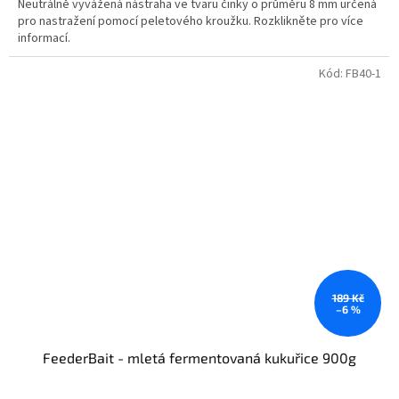
Neutrálně vyvážená nástraha ve tvaru činky o průměru 8 mm určená
pro nastražení pomocí peletového kroužku. Rozklikněte pro více
informací.
Kód:
FB40-1
189 Kč
–6 %
FeederBait - mletá fermentovaná kukuřice 900g