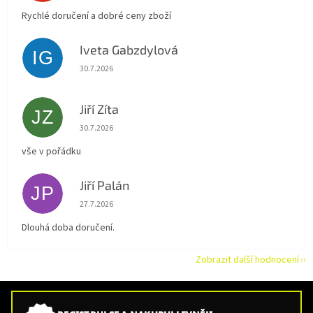
Rychlé doručení a dobré ceny zboží
Iveta Gabzdylová
IG
Hodnocení obchodu je 5 z 5 hvězdiček.
30.7.2026
Jiří Zíta
JZ
Hodnocení obchodu je 5 z 5 hvězdiček.
30.7.2026
vše v pořádku
Jiří Palán
JP
Hodnocení obchodu je 5 z 5 hvězdiček.
27.7.2026
Dlouhá doba doručení.
Zobrazit další hodnocení