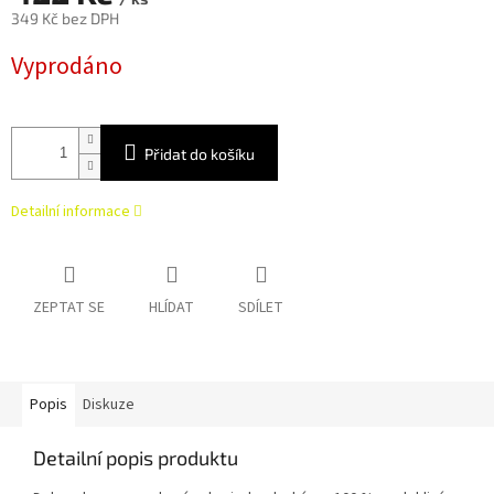
349 Kč bez DPH
Měrná
Vyprodáno
cena:
Přidat do košíku
Detailní informace
ZEPTAT SE
HLÍDAT
SDÍLET
Popis
Diskuze
Detailní popis produktu