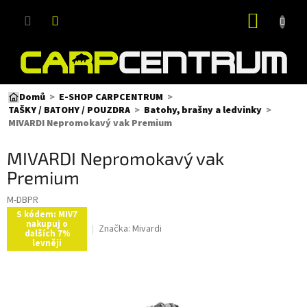
Přejít
NÁKUP
na
obsah
KOŠÍK
Domů
E-SHOP CARPCENTRUM
TAŠKY / BATOHY / POUZDRA
Batohy, brašny a ledvinky
MIVARDI Nepromokavý vak Premium
MIVARDI Nepromokavý vak
Premium
M-DBPR
S kódem: MIV7
nakupuj o
Značka:
Mivardi
dalších 7%
levněji