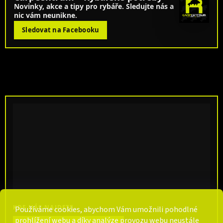
Novinky, akce a tipy pro rybáře. Sledujte nás a
nic vám neunikne.
Sledovat na Facebooku
KDE NÁS NAJDETE
Používáme cookies, abychom Vám umožnili pohodlné
prohlížení webu a díky analýze provozu webu neustále