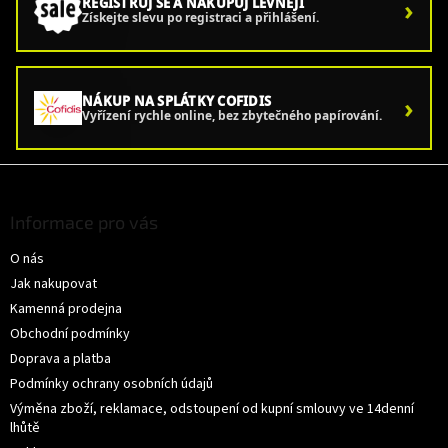
›
REGISTRUJ SE A NAKUPUJ LEVNĚJI
Získejte slevu po registraci a přihlášení.
›
NÁKUP NA SPLÁTKY COFIDIS
Vyřízení rychle online, bez zbytečného papírování.
Z
á
p
Informace pro vás
a
O nás
t
í
Jak nakupovat
Kamenná prodejna
Obchodní podmínky
Doprava a platba
Podmínky ochrany osobních údajů
Výměna zboží, reklamace, odstoupení od kupní smlouvy ve 14denní
lhůtě