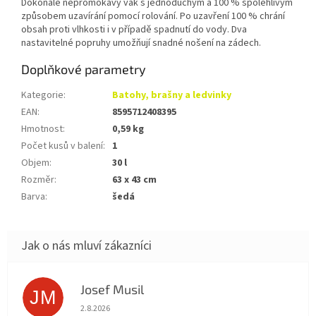
Dokonale nepromokavý vak s jednoduchým a 100 % spolehlivým
způsobem uzavírání pomocí rolování. Po uzavření 100 % chrání
obsah proti vlhkosti i v případě spadnutí do vody. Dva
nastavitelné popruhy umožňují snadné nošení na zádech.
Doplňkové parametry
Kategorie
:
Batohy, brašny a ledvinky
EAN
:
8595712408395
Hmotnost
:
0,59 kg
Počet kusů v balení
:
1
Objem
:
30 l
Rozměr
:
63 x 43 cm
Barva
:
šedá
Josef Musil
JM
Hodnocení obchodu je 5 z 5 hvězdiček.
2.8.2026