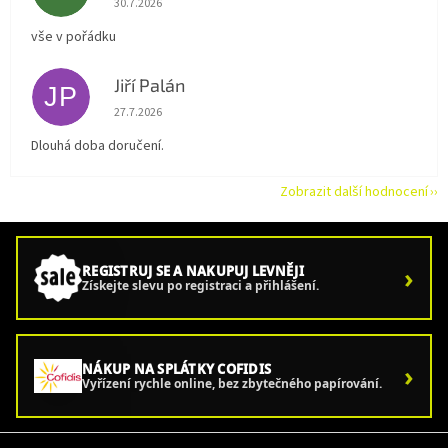
30.7.2026
vše v pořádku
Jiří Palán
JP
Hodnocení obchodu je 5 z 5 hvězdiček.
27.7.2026
Dlouhá doba doručení.
Zobrazit další hodnocení
›
REGISTRUJ SE A NAKUPUJ LEVNĚJI
Získejte slevu po registraci a přihlášení.
›
NÁKUP NA SPLÁTKY COFIDIS
Vyřízení rychle online, bez zbytečného papírování.
Z