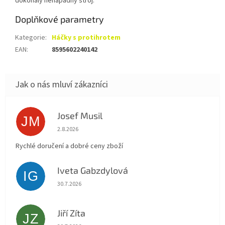
dokonalý nenápadný stroj.
Doplňkové parametry
Kategorie
:
Háčky s protihrotem
EAN
:
8595602240142
Josef Musil
JM
Hodnocení obchodu je 5 z 5 hvězdiček.
2.8.2026
Rychlé doručení a dobré ceny zboží
Iveta Gabzdylová
IG
Hodnocení obchodu je 5 z 5 hvězdiček.
30.7.2026
Jiří Zíta
JZ
Hodnocení obchodu je 5 z 5 hvězdiček.