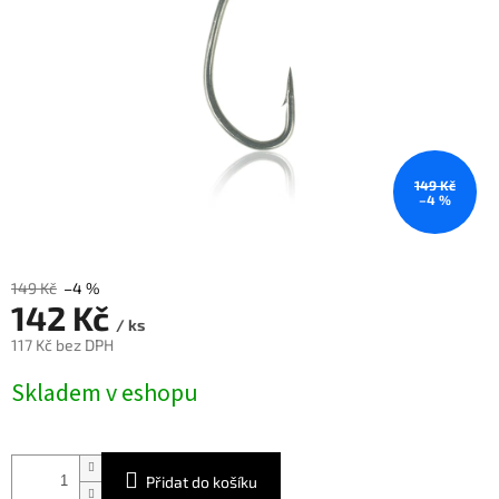
149 Kč
–4 %
149 Kč
–4 %
142 Kč
/ ks
117 Kč bez DPH
Měrná
Skladem v eshopu
cena:
Přidat do košíku