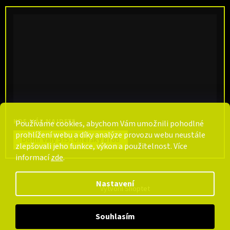
KDE NÁS NAJDETE
Používáme cookies, abychom Vám umožnili pohodlné
prohlížení webu a díky analýze provozu webu neustále
Dolní Valy 515, Uherský Brod
zlepšovali jeho funkce, výkon a použitelnost. Více
informací
zde
.
Nastavení
Vytvořil Shoptet
Souhlasím
Copyright 2026
CarpCentrum
. Všechna práva vyhrazena.