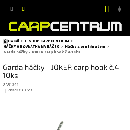
Přejít
NÁKUP
na
obsah
KOŠÍK
Domů
E-SHOP CARPCENTRUM
HÁČKY A ROVNÁTKA NA HÁČEK
Háčky s protihrotem
Garda háčky - JOKER carp hook č.4 10ks
Garda háčky - JOKER carp hook č.4
10ks
GAR1364
Značka:
Garda