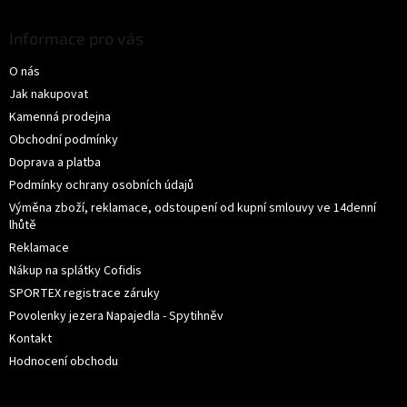
á
p
Informace pro vás
a
O nás
t
í
Jak nakupovat
Kamenná prodejna
Obchodní podmínky
Doprava a platba
Podmínky ochrany osobních údajů
Výměna zboží, reklamace, odstoupení od kupní smlouvy ve 14denní
lhůtě
Reklamace
Nákup na splátky Cofidis
SPORTEX registrace záruky
Povolenky jezera Napajedla - Spytihněv
Kontakt
Hodnocení obchodu